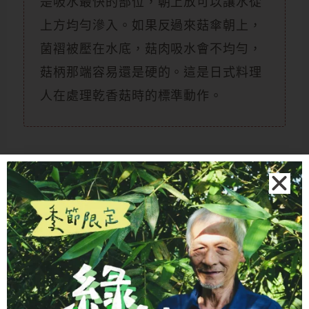
是吸水最快的部位，朝上放可以讓水從
上方均勻滲入。如果反過來菇傘朝上，
菌褶被壓在水底，菇肉吸水會不均勻，
菇柄那端容易還是硬的。這是日式料理
人在處理乾香菇時的標準動作。
泡香菇的水可以用嗎？
絕對可以用，
泡菇水是整個泡發過程中最
精華的部分
，倒掉非常可惜。乾香菇泡完
之後的水裡，含有大量的鳥苷酸與麩胺