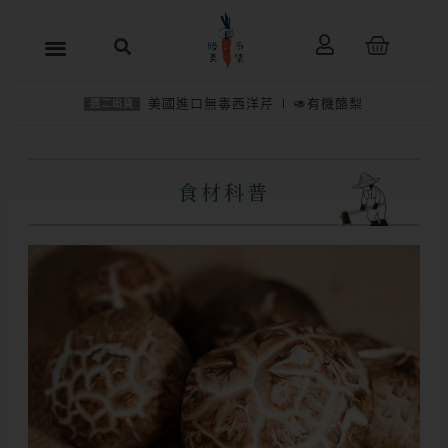
跳
購
至
物
主
籃
美國進口無毒西洋芹
🥑有機酪梨
週二出貨
要
內
容
食材科普