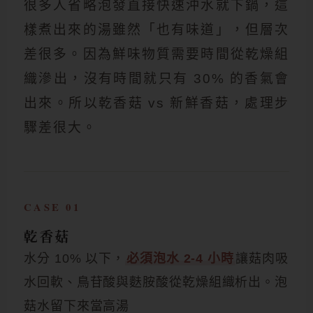
很多人省略泡發直接快速沖水就下鍋，這
樣煮出來的湯雖然「也有味道」，但層次
差很多。因為鮮味物質需要時間從乾燥組
織滲出，沒有時間就只有 30% 的香氣會
出來。所以乾香菇 vs 新鮮香菇，處理步
驟差很大。
CASE 01
乾香菇
水分 10% 以下，
必須泡水 2-4 小時
讓菇肉吸
水回軟、鳥苷酸與麩胺酸從乾燥組織析出。泡
菇水留下來當高湯