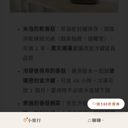
未泡的乾香菇
：常溫密封罐保存，放陰
涼乾燥避光處（廚房抽屜、儲藏室），
可放 1 年。
夏天潮濕
建議改放冷藏延長
品質
泡發後待用的香菇
：連泡菇水一起放
玻
璃密封盒冷藏
，可放 48 小時。冷凍可
放 1 個月，要用時不必退冰直接下鍋
煮過的香菇剩菜
：完全冷卻後再進冰
領
$80
折價券
箱，密封冷藏 3-5 天內吃完，超過時間
小旅行
聊聊
有酸味就要丟