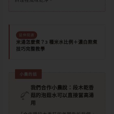
料理裡風味乾淨。
延伸閱讀
米湯怎麼煮？3 種米水比例＋濃白熬煮
技巧完整教學
小農的話
我們合作小農說：段木乾香
菇的泡菇水可以直接當高湯
用