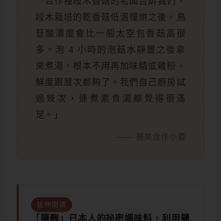
「合作種段木香菇的老闆告訴我們，
段木栽培的乾香菇低溫慢烘之後，鳥
苷酸濃度會比一般太空包香菇高很
多。泡 4 小時的泡菇水靜置之後拿
來煮湯，根本不用再加味精或雞粉，
鮮度跟層次都夠了。我們自己廚房試
過幾次，連煮素食湯都覺得很滿
足。」
—— 勝美合作小農
延伸閱讀
「鹽麴」日本人的祕密調味料，利用鹽