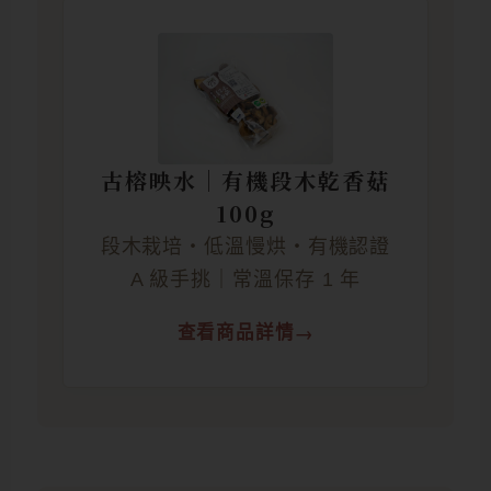
古榕映水｜有機段木乾香菇
100g
段木栽培・低溫慢烘・有機認證
A 級手挑｜常溫保存 1 年
查看商品詳情