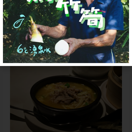
酸，這兩個鮮味物質遇到食物中的另一種
鮮味成分肌苷酸（雞肉、海鮮裡都有）會
產生「鮮味相乘效應」，鮮度可以放大
7-8 倍。所以泡菇水是名副其實的天然高
湯。