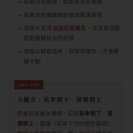
菇柄完全變軟、捏起來沒有硬塊
菇傘從乾癟皺縮恢復成豐滿圓潤
泡菇水呈現
淡淡的茶褐色
，這是鳥苷酸
跟麩胺酸析出的訊號
用指尖輕壓菇柄，回彈有彈性、不會硬
硬不動
小撇步：菇傘朝下、菌褶朝上
把香菇放進水裡時，記得
菇傘朝下、菌
褶朝上
。菌褶（菇傘下方的細密縐褶）