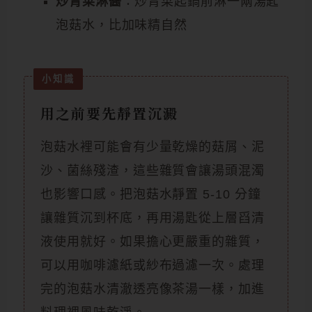
炒青菜淋醬
：炒青菜起鍋前淋一兩湯匙
泡菇水，比加味精自然
用之前要先靜置沉澱
泡菇水裡可能會有少量乾燥的菇屑、泥
沙、菌絲殘渣，這些雜質會讓湯頭混濁
也影響口感。把泡菇水靜置 5-10 分鐘
讓雜質沉到杯底，再用湯匙從上層舀清
液使用就好。如果擔心更嚴重的雜質，
可以用咖啡濾紙或紗布過濾一次。處理
完的泡菇水清澈透亮像茶湯一樣，加進