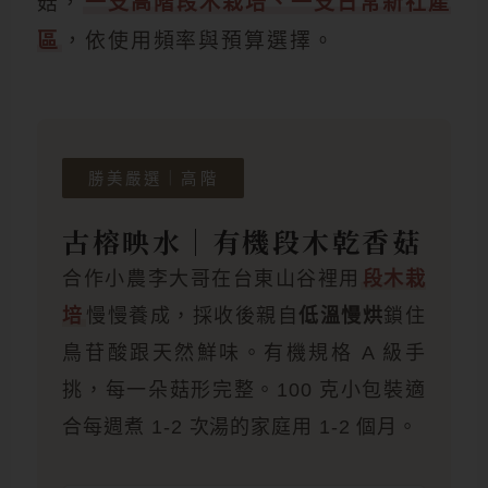
菇，
一支高階段木栽培、一支日常新社產
區
，依使用頻率與預算選擇。
勝美嚴選｜高階
古榕映水｜有機段木乾香菇
合作小農李大哥在台東山谷裡用
段木栽
培
慢慢養成，採收後親自
低溫慢烘
鎖住
鳥苷酸跟天然鮮味。有機規格 A 級手
挑，每一朵菇形完整。100 克小包裝適
合每週煮 1-2 次湯的家庭用 1-2 個月。