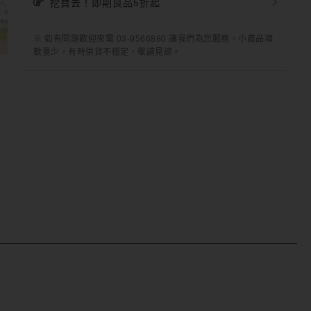
挖寶去！即期良品5折起
※ 如有問題歡迎來電 03-9566880 讓我們為您服務。小農品項
數量少，有時供貨不穩定，敬請見諒。