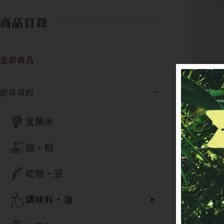
商品目錄
全部商品
廚房用的
宜蘭米
麵・粉
乾物・豆
調味料・油