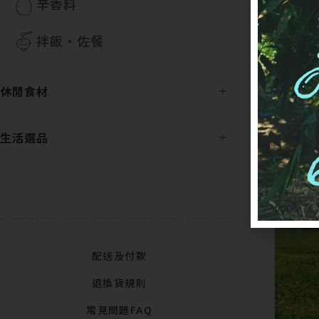
辛香料
拌飯・佐餐
休閒食材
生活選品
配送及付款
退換貨規則
常見問題FAQ