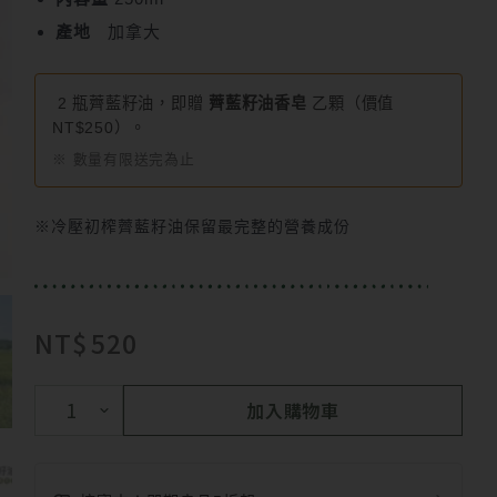
產地
加拿大
2 瓶薺藍籽油，即贈
薺藍籽油香皂
乙顆（價值
NT$250）。
※ 數量有限送完為止
※冷壓初榨薺藍籽油保留最完整的營養成份
NT$
520
加入購物車