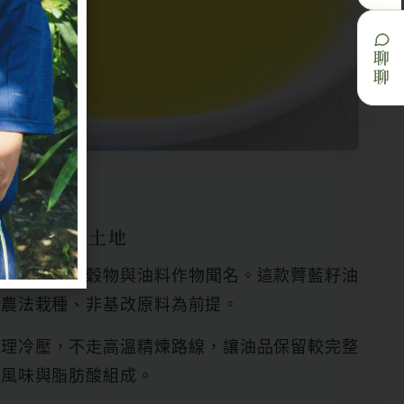
聊聊
魁北克的黑土地
大魁北克省以穀物與油料作物聞名。這款薺藍籽油
續農法栽種、非基改原料為前提。
物理冷壓，不走高溫精煉路線，讓油品保留較完整
始風味與脂肪酸組成。