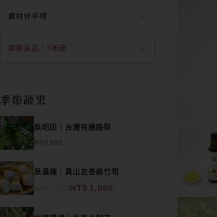
農村伴手禮
即期良品｜5折起
季節蔬果
吳明田｜台灣有機酪梨
NT$
890
原始價格：NT$1,200。
目前價格：NT$1,080。
吳漢鐘｜員山友善綠竹筍
NT$
1,080
NT$
1,200