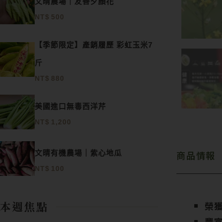
文晴農場｜友善夕顏花
NT$
500
【季節限定】產銷履歷 彩虹玉米7
斤
NT$
880
美國進口無毒西洋芹
NT$
1,200
商品情報
文晴有機農場｜紫心地瓜
NT$
100
本週焦點
榮獲
豐