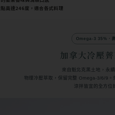
點高達24
6
度，適合各式料理
Omega-3 35%
加拿大冷壓薺
來自魁北克黑土地，永
物理冷壓萃取，保留完整 Omega-3/6/9
涼拌皆宜的全方位