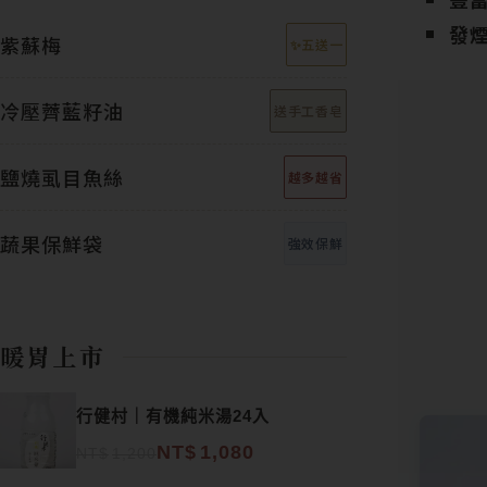
發煙
紫蘇梅
✨五送一
冷壓薺藍籽油
送手工香皂
鹽燒虱目魚絲
越多越省
蔬果保鮮袋
強效保鮮
暖胃上市
原始價格：NT$1,200。
目前價格：NT$1,080。
行健村｜有機純米湯24入
NT$
1,080
NT$
1,200