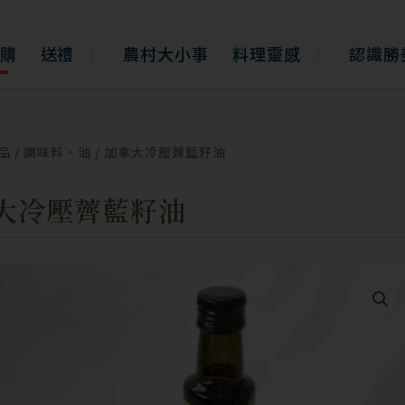
購
送禮
農村大小事
料理靈感
認識勝
品
/
調味料・油
/ 加拿大冷壓薺藍籽油
大冷壓薺藍籽油