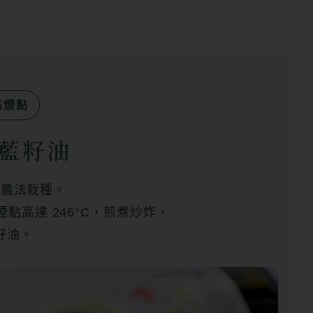
．高煙點
藍籽油
續農法栽種。
。煙點高達 246°C，煎煮炒炸、
好油。