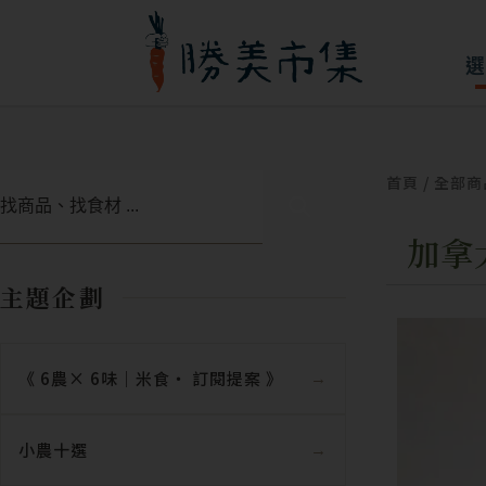
跳
至
選
主
要
內
首頁
/
全部商
搜
容
尋
加拿
主題企劃
《 6農× 6味｜米食‧ 訂閱提案 》
小農十選