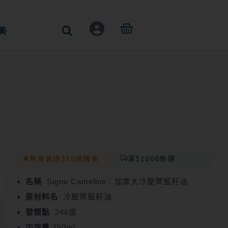
購
美
物
籃
新會員送$50首購金
滿$1000免運
名稱
Signe Cameline｜加拿大冷壓薺藍籽油
原材料名
冷壓薺藍籽油
發煙點
246度
内容量
250ml