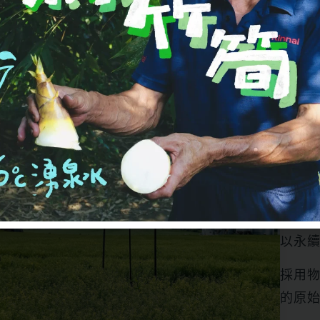
來自
加拿
以永
採用
的原