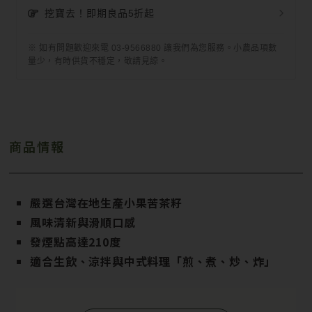
挖寶去！即期良品5折起
※ 如有問題歡迎來電 03-9566880 讓我們為您服務。小農品項數
量少，有時供貨不穩定，敬請見諒。
商品情報
嚴選台灣在地生產小果苦茶籽
風味清新與滑順口感
發煙點高達210度
適合生飲、涼拌與中式料理「煎、煮、炒、炸」