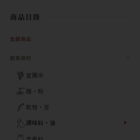
商品目錄
全部商品
廚房用的
宜蘭米
麵・粉
乾物・豆
調味料・油
辛香料