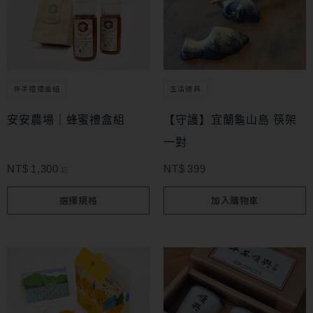
產
品
有
多
伴手禮禮盒組
生活道具
種
款
安安農場｜蜂蜜禮盒組
【守護】宜蘭龜山島 筷架
式。
一對
可
NT$
1,300
NT$
399
起
在
選擇規格
加入購物車
產
品
頁
面
選