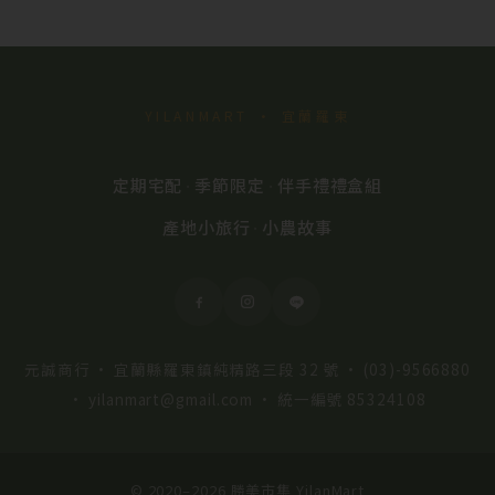
YILANMART · 宜蘭羅東
定期宅配
季節限定
伴手禮禮盒組
·
·
產地小旅行
小農故事
·
元誠商行 · 宜蘭縣羅東鎮純精路三段 32 號 ·
(03)-9566880
·
yilanmart@gmail.com
· 統一編號 85324108
© 2020–2026 勝美市集 YilanMart