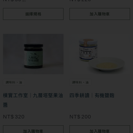
起
在
選擇規格
加入購物車
產
品
頁
面
選
擇
選
項
調味料・油
調味料・油
樸實工作室｜九層塔堅果油
四季耕讀｜有機鹽麴
醬
NT$
320
NT$
200
加入購物車
加入購物車