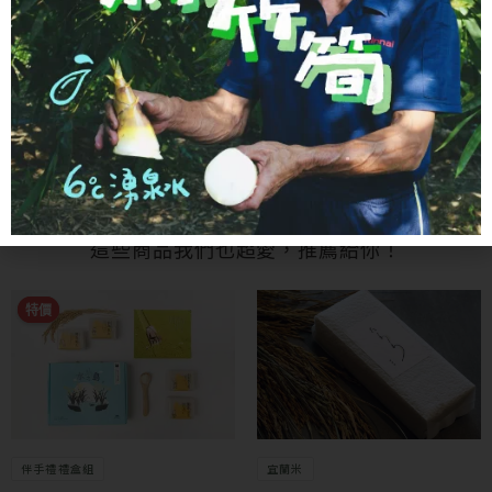
- 其他人都買什麼 -
這些商品我們也超愛，推薦給你！
原始價格：NT$599。
目前價格：NT$550。
特價
特價
伴手禮禮盒組
宜蘭米