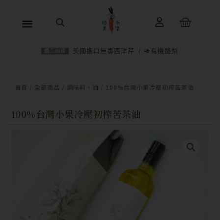
跳
購
至
物
主
籃
美國進口無毒西洋芹
🥑有機酪梨
週二出貨
要
內
−
＋
加入購物車
NT$
2,200
容
首頁
/
全部商品
/
調味料・油
/ 100%台灣小果冷壓初榨苦茶油
100%台灣小果冷壓初榨苦茶油