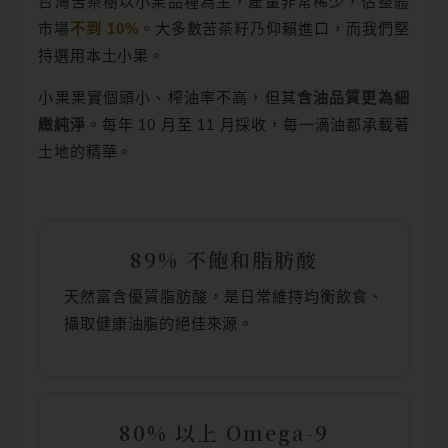
台灣苦茶樹以小果品種為主，產量非常稀少，佔整體
市場
不到 10%
。大多數苦茶籽乃仰賴進口，而我們堅
持選用本土小果。
小果果實個頭小、榨油率不高，但其
含油品質更為細
緻純淨
。每年 10 月至 11 月採收，每一滴油都承載著
土地的精華。
89% 不飽和脂肪酸
天然富含優質脂肪酸，是日常維持均衡飲食、
攝取健康油脂的絕佳來源。
80% 以上 Omega-9