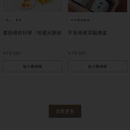
擇
選
點心・零食
伴手禮禮盒組
項
農田裡的科學｜哈螺米餅組
平安順興茶甌禮盒
NT$
280
NT$
360
加入購物車
加入購物車
查看更多