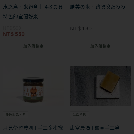
水之島‧米禮盒｜ 4款最具
勝美の米・踏挖挖たわわ
特色的宜蘭好米
NT$
599
NT$
180
NT$
550
加入購物車
加入購物車
沖泡飲品・茶
生活道具
月見學習農園 | 手工金柑揪
康富農場 | 薑黃手工皂