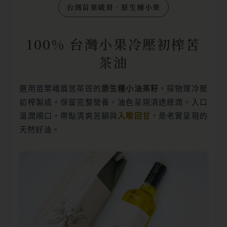
台灣苗栗峨眉．原生種小果
100% 台灣小果冷壓初榨苦
茶油
選用苗栗峨眉苦茶班的
原生種小油茶籽
，採物理冷壓
初榨製成。保留完整營養，油色呈現清透綠潤。入口
溫潤順口，帶點清爽苦韻與
入喉回甘
，是老實呈現的
天然好油。