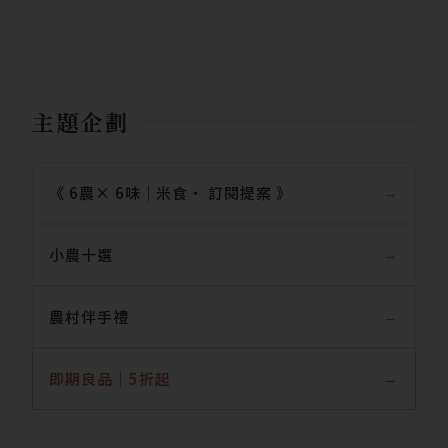
主題企劃
《 6農× 6味｜米食‧ 訂閱提案 》
小農十選
農村伴手禮
即期良品｜5折起