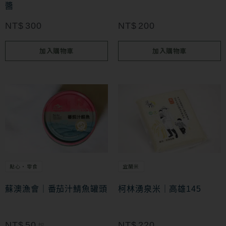
醬
NT$
300
NT$
200
加入購物車
加入購物車
此
產
品
有
多
點心・零食
宜蘭米
種
款
蘇澳漁會｜番茄汁鯖魚罐頭
柯林湧泉米｜高雄145
式。
可
NT$
50
NT$
220