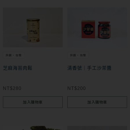
頁
面
選
擇
選
項
拌飯・佐餐
拌飯・佐餐
芝麻海苔肉鬆
清香號｜手工沙茶醬
NT$
280
NT$
200
加入購物車
加入購物車