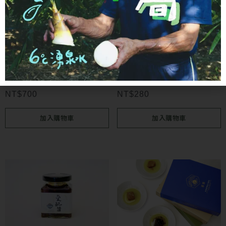
拌飯・佐餐
拌飯・佐餐
露酪｜蒜香奧勒岡橄欖油豆
國產100%純肉鬆
腐乳6入
NT$
700
NT$
280
加入購物車
加入購物車