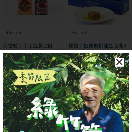
拌飯・佐餐
拌飯・佐餐
清香號｜手工紅蔥油酥
露酪｜松露橄欖油豆腐乳6
入
NT$
200
NT$
700
加入購物車
加入購物車