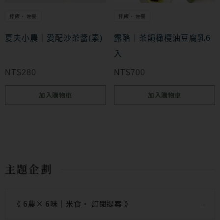
拌飯・佐餐
拌飯・佐餐
夏夫小農｜愛配沙茶醬(素)
露酪｜茶韻橄欖油豆腐乳6
入
NT$
280
NT$
700
加入購物車
加入購物車
主題企劃
《 6農× 6味｜米食‧ 訂閱提案 》