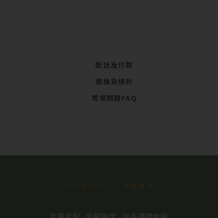
配送及付款
退換貨規則
常見問題FAQ
YILANMART · 宜蘭羅東
定期宅配
季節限定
伴手禮禮盒組
·
·