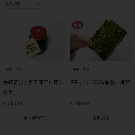
此
特價
產
品
有
多
拌飯・佐餐
拌飯・佐餐
種
款
美虹廚房 | 手工陳年豆腐乳
三味屋｜100％橄欖油海苔
式。
(5年)
可
NT$
380
NT$
69
起
在
加入購物車
選擇規格
產
品