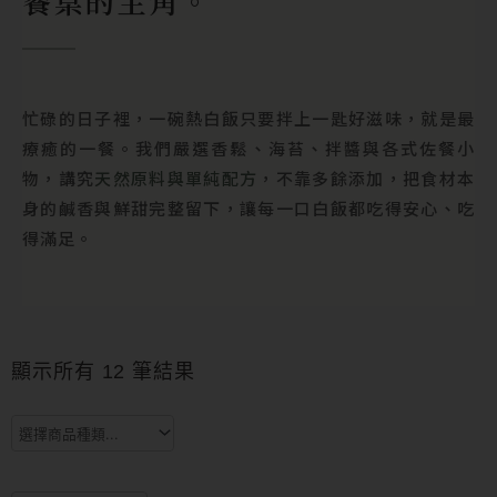
餐桌的主角。
忙碌的日子裡，一碗熱白飯只要拌上一匙好滋味，就是最
療癒的一餐。我們嚴選香鬆、海苔、拌醬與各式佐餐小
物，講究
天然原料與單純配方
，不靠多餘添加，把食材本
身的鹹香與鮮甜完整留下，讓每一口白飯都吃得安心、吃
得滿足。
依
熱
銷
顯示所有 12 筆結果
度
排
序