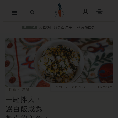
跳
購
至
物
主
籃
美國進口無毒西洋芹
🥑有機酪梨
週二出貨
要
內
容
RICE • TOPPING • EVERYDAY
- 拌飯・佐餐 -
一匙拌入，
讓白飯成為