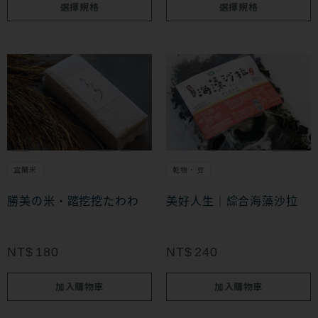
選擇規格
選擇規格
產
產
品
品
頁
頁
面
面
選
選
擇
擇
選
選
項
項
宜蘭米
乾物・豆
勝美の米・踏挖挖たわわ
美好人生｜綜合海藻沙拉
NT$
180
NT$
240
加入購物車
加入購物車