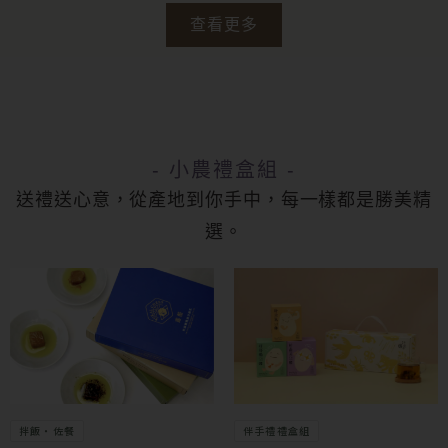
查看更多
- 小農禮盒組 -
送禮送心意，從產地到你手中，每一樣都是勝美精
選。
伴手禮禮盒組
拌飯・佐餐