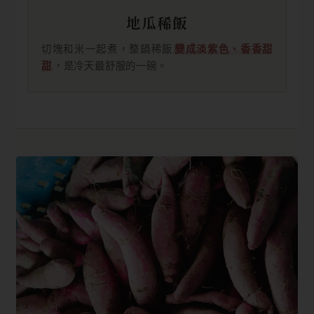
地瓜稀飯
切塊和米一起煮，整鍋稀飯
變成淡紫色、香香甜
甜
，是冷天最舒服的一碗。