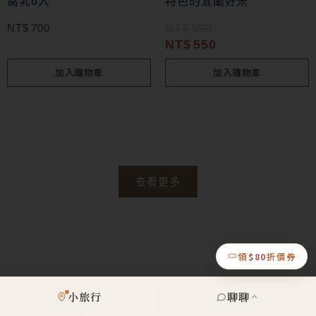
腐乳6入
特色的宜蘭好米
NT$
700
NT$
599
NT$
550
加入購物車
加入購物車
查看更多
領
$80
折價券
小旅行
聊聊
主題企劃