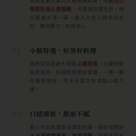
來自宜蘭三星的文晴有機農場，
不使用化
學肥料與化學農藥
，也重視田間生態。地
瓜是謝大哥一鏟一鏟人力從土裡挖出來
的，費時費力，吃得安心。
小顆特選，好蒸好料理
我們特別請謝大哥挑
小顆規格
。小顆相對
容易蒸熟、料理時間更好掌握，一餐一顆
份量剛剛好，想天天當主食或點心都方
便。
口感綿密，甜而不膩
紫心地瓜的甜是溫潤型的甜，蒸好或烤好
後
內裡綿密鬆軟、香氣明顯
，甜但不容易