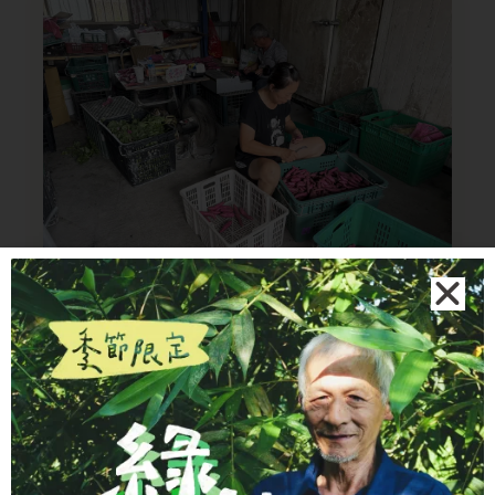
文晴農場位在宜蘭三星，由農友
謝宗杰（謝大
哥）與太太
一起經營。謝大哥回到家鄉承接家中
務農的志業，想把「好好吃飯、好好生活」這件
事，重新做回來。