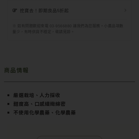
挖寶去！即期良品5折起
※ 如有問題歡迎來電 03-9566880 讓我們為您服務。小農品項數
量少，有時供貨不穩定，敬請見諒。
商品情報
嚴選栽培、人力採收
甜度高、口感細緻綿密
不使用化學農藥、化學農藥