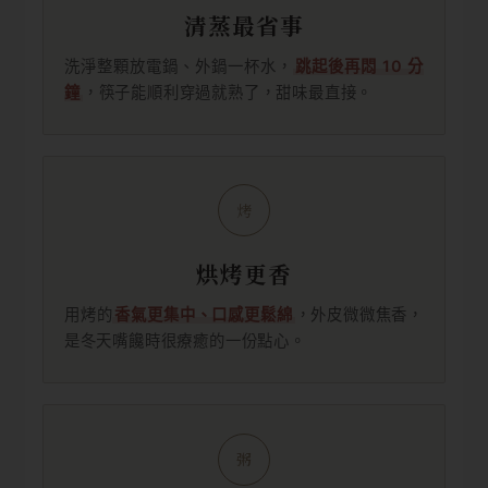
清蒸最省事
洗淨整顆放電鍋、外鍋一杯水，
跳起後再悶 10 分
鐘
，筷子能順利穿過就熟了，甜味最直接。
烤
烘烤更香
用烤的
香氣更集中、口感更鬆綿
，外皮微微焦香，
是冬天嘴饞時很療癒的一份點心。
粥