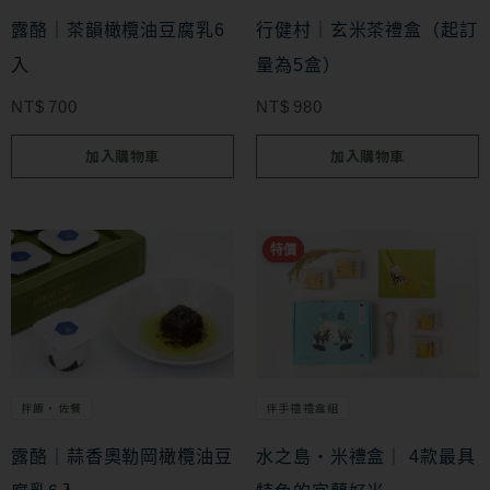
行健村｜玄米茶禮盒（起訂
露酪｜茶韻橄欖油豆腐乳6
量為5盒）
入
NT$
980
NT$
700
加入購物車
加入購物車
原始價格：NT$599。
目前價格：NT$550。
特價
特價
拌飯・佐餐
伴手禮禮盒組
露酪｜蒜香奧勒岡橄欖油豆
水之島‧米禮盒｜ 4款最具