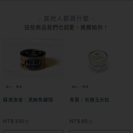
- 其他人都買什麼 -
這些商品我們也超愛，推薦給你！
此
此
產
產
品
品
有
有
多
多
點心・零食
點心・零食
種
種
款
款
蘇澳漁會｜黑鮪魚罐頭
青葉｜有機玉米粒
式。
式。
可
可
NT$
100
NT$
65
起
起
在
在