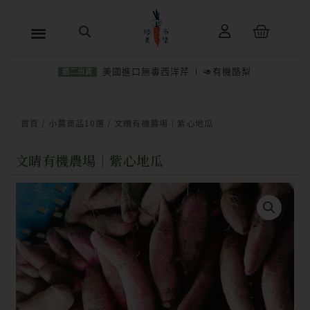
跳
購
至
物
主
籃
美國進口無毒西洋芹
🥑有機酪梨
週二出貨
要
內
−
＋
加入購物車
NT$
100
容
首頁
/
小農商品10選
/ 文晴有機農場｜紫心地瓜
文晴有機農場｜紫心地瓜