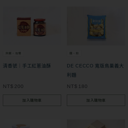
拌飯・佐餐
麵・粉
清香號｜手工紅蔥油酥
DE CECCO 寬版鳥巢義大
利麵
NT$
200
NT$
180
加入購物車
加入購物車