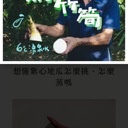
農場以友善的方式耕作，
不使用化學肥料與化學
農藥
，也很在意田間的生態與土地狀態。這款紫
心地瓜，就是謝大哥在田裡一鏟一鏟、親手挑出來
的小顆好貨。從一塊照顧好的田，到你家餐桌上那
一碗紫色稀飯，背後是一個農夫實實在在的用心。
延伸閱讀
想懂紫心地瓜怎麼挑、怎麼
蒸嗎