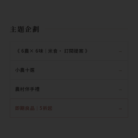
主題企劃
《 6農× 6味｜米食‧ 訂閱提案 》
小農十選
農村伴手禮
即期良品｜5折起