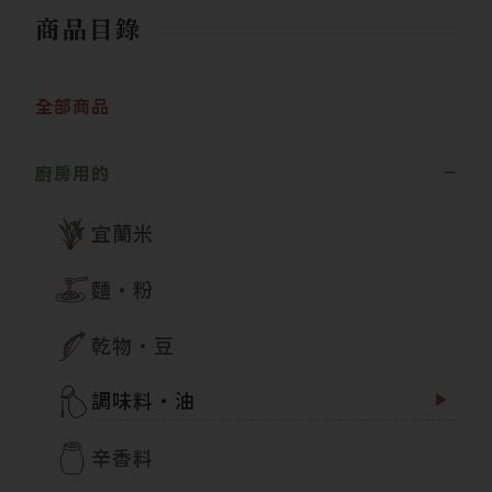
商品目錄
全部商品
廚房用的
宜蘭米
麵・粉
乾物・豆
調味料・油
辛香料