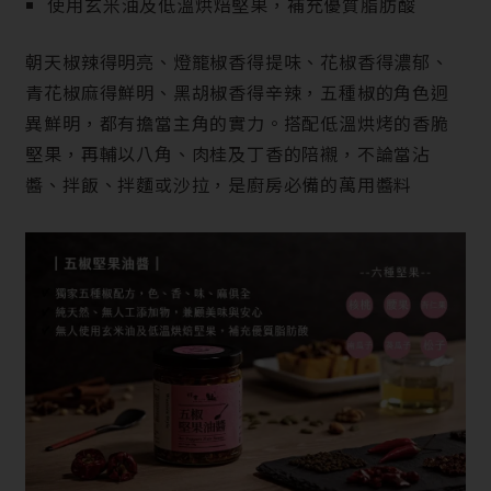
使用玄米油及低溫烘焙堅果，補充優質脂肪酸
朝天椒辣得明亮、燈籠椒香得提味、花椒香得濃郁、
青花椒麻得鮮明、黑胡椒香得辛辣，五種椒的角色迥
異鮮明，都有擔當主角的實力。搭配低溫烘烤的香脆
堅果，再輔以八角、肉桂及丁香的陪襯，不論當沾
醬、拌飯、拌麵或沙拉，是廚房必備的萬用醬料