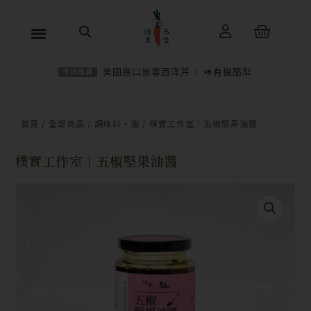
跳
購
至
物
主
籃
美國進口無毒西洋芹
🥑有機酪梨
今日出貨
要
內
−
＋
加入購物車
NT$
320
容
首頁
/
全部商品
/
調味料・油
/ 樸實工作室｜五椒堅果油醬
樸實工作室｜五椒堅果油醬