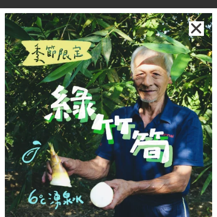
品
頁
面
選
查看更多
擇
選
熱銷蔬果
項
宜蘭在地紫心地瓜
地瓜從土裡一鏟一鏟挖出來，費時費力。紫心地瓜甜度
高、水份充足，口感綿密香甜不膩。我們特別請謝大哥挑
選小條款，比較容易蒸熟