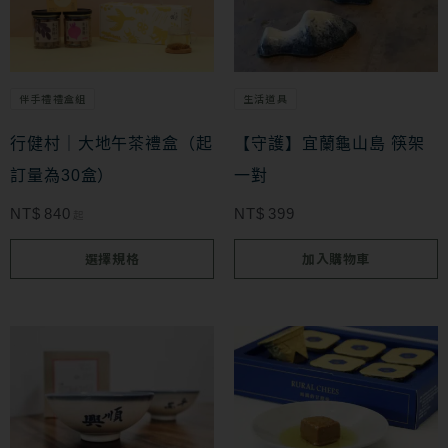
品
有
多
生活道具
伴手禮禮盒組
種
款
【守護】宜蘭龜山島 筷架
行健村｜大地午茶禮盒（起
式。
一對
訂量為30盒）
可
NT$
399
NT$
840
起
在
選擇規格
加入購物車
產
品
頁
面
選
擇