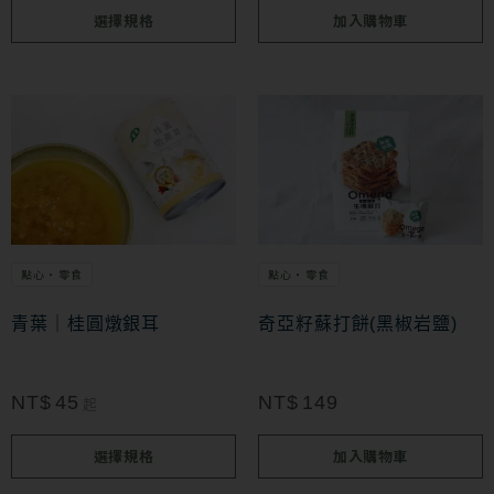
選擇規格
加入購物車
產
品
頁
此
面
產
選
品
擇
有
選
多
項
點心・零食
點心・零食
種
款
青葉｜桂圓燉銀耳
奇亞籽蘇打餅(黑椒岩鹽)
式。
可
NT$
45
NT$
149
起
在
選擇規格
加入購物車
產