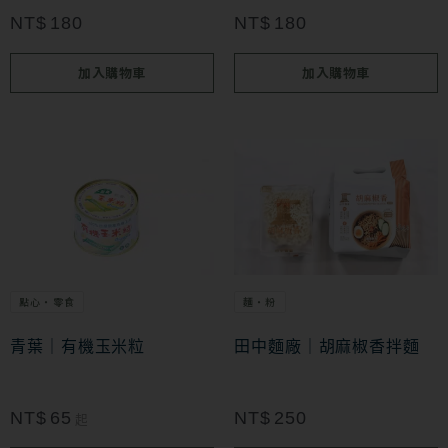
NT$
180
NT$
180
加入購物車
加入購物車
此
產
品
有
多
點心・零食
麵・粉
種
款
青葉｜有機玉米粒
田中麵廠｜胡麻椒香拌麵
式。
可
NT$
65
NT$
250
起
在