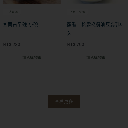
選
生活道具
拌飯・佐餐
項
宜蘭古早碗-小碗
露酪｜松露橄欖油豆腐乳6
入
NT$
230
NT$
700
加入購物車
加入購物車
查看更多