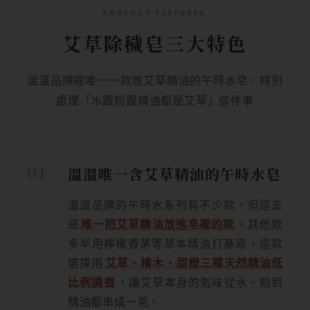
PRODUCT FEATURES
艾草除穢皂三大特色
溫溫品牌裡唯一一款放艾草精油的午時水皂，特別
處理「水跟粉跟精油都是艾草」這件事
溫溫唯一含艾草精油的午時水皂
溫溫品牌的午時水系列有不少款，但這支
是
唯一把艾草精油放進皂裡的款
。其他款
多半用檸檬香茅等草本精油打基底，這款
選擇用
艾草、檜木、甜橙三種天然精油低
比例調香
，讓艾草本身的氣味從水、粉到
精油都串成一氣。