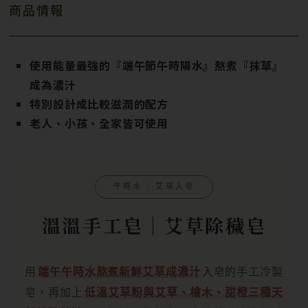
商品情報
使用能量最強的『端午節午時陽水』熬煮『抹草』
成為濃汁
特別設計成比較滋潤的配方
老人、小孩、全家皆可使用
午時水 ‧ 艾草入皂
溫溫手工皂｜艾草除穢皂
用
端午午時水熬煮新鮮艾草成濃汁
入皂的手工冷製
皂，再加上
低溫艾草粉與艾草、檜木、甜橙三種天