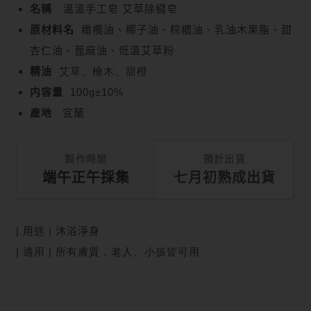
名稱
溫溫手工皂 艾草除穢皂
原材料名
橄欖油、椰子油、棕櫚油、乳油木果脂、甜
杏仁油、蓖麻油、低溫艾草粉
精油
艾草、檜木、甜橙
内容量
100g±10%
產地
宜蘭
製作時間
預計出貨
端午正午採集
七月初熟成出貨
| 用途
|
沐浴淨身
| 適用 |
所有
膚質，
老人、小孩皆可用