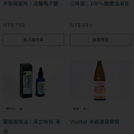
款
天御梅製所｜活釀梅子醋
三味屋｜100％橄欖油海苔
式。
可
NT$
750
NT$
69
起
在
加入購物車
選擇規格
產
品
頁
面
選
擇
選
項
調味料・油
果醋・果汁
蘭陽風味油｜海之吮指-海
Voelkel 未過濾蘋果醋
藻