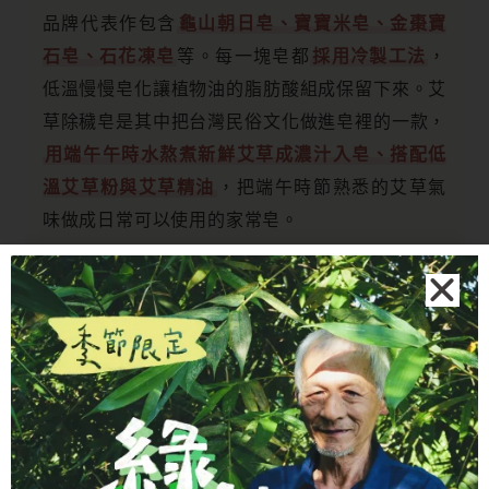
品牌代表作包含
龜山朝日皂、寶寶米皂、金棗寶
石皂、石花凍皂
等。每一塊皂都
採用冷製工法
，
低溫慢慢皂化讓植物油的脂肪酸組成保留下來。艾
草除穢皂是其中把台灣民俗文化做進皂裡的一款，
用端午午時水熬煮新鮮艾草成濃汁入皂、搭配低
溫艾草粉與艾草精油
，把端午時節熟悉的艾草氣
味做成日常可以使用的家常皂。
愛自己、愛家人、愛地球，把日常的清潔工作回歸
到最簡單原始的狀態。