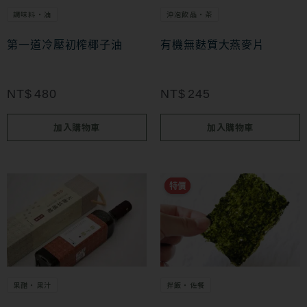
調味料・油
沖泡飲品・茶
第一道冷壓初榨椰子油
有機無麩質大燕麥片
NT$
480
NT$
245
加入購物車
加入購物車
此
特價
特價
產
品
有
多
果醋・果汁
拌飯・佐餐
種