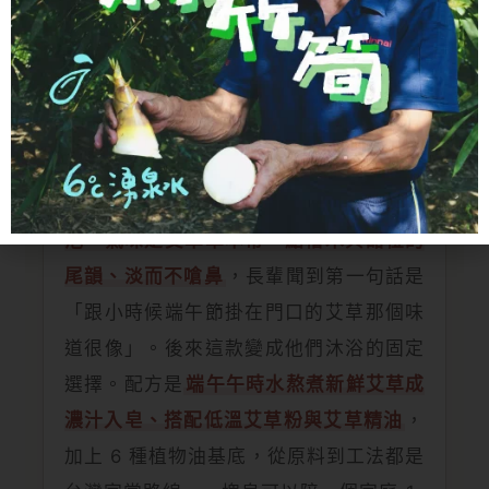
親身實測
家裡長輩聞到艾草就想到小
時候端午節的味道
第一次接觸這款是長輩看到「艾草」兩個
字就主動說想試試。
打濕後在手心搓出細
泡，氣味是艾草草本帶一點檜木與甜橙的
尾韻、淡而不嗆鼻
，長輩聞到第一句話是
「跟小時候端午節掛在門口的艾草那個味
道很像」。後來這款變成他們沐浴的固定
選擇。配方是
端午午時水熬煮新鮮艾草成
濃汁入皂、搭配低溫艾草粉與艾草精油
，
加上 6 種植物油基底，從原料到工法都是