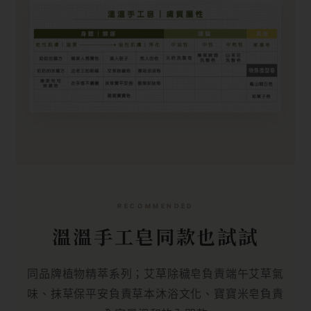
RECOMMENDED
溫溫手工皂同款也試試
同品牌植物精萃系列；艾草除穢皂負責端午艾草氣
味、抹草保平安負責草本沐浴文化、寶寶米皂負責