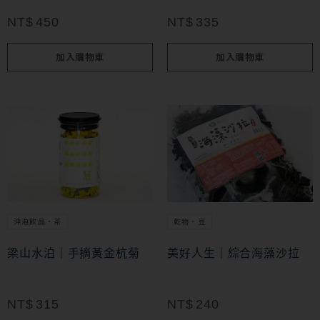
NT$
450
NT$
335
加入購物車
加入購物車
沖泡飲品・茶
乾物・豆
梁山水泊｜手摘黃金杭菊
美好人生｜綜合海藻沙拉
NT$
315
NT$
240