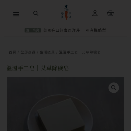
跳
購
至
物
主
籃
美國進口無毒西洋芹
🥑有機酪梨
週二出貨
要
內
−
＋
加入購物車
NT$
280
容
首頁
/
全部商品
/
生活道具
/ 溫溫手工皂｜艾草除穢皂
溫溫手工皂｜艾草除穢皂