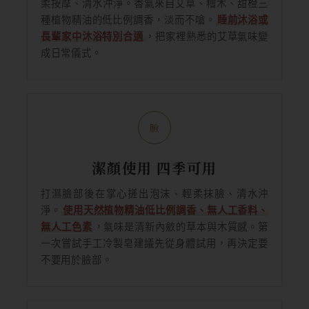
柔按摩、清水沖淨。香氣來自艾草、檜木、甜橙三
種植物精油的低比例調香，淡而不嗆。
睡前沐浴或
長輩家中沐浴特別合適
，把家裡熟悉的艾草氣味變
成日常儀式。
臉
潔顏使用 四季可用
打濕臉部後在掌心搓出泡沫、輕柔抹臉、清水沖
淨。
使用天然植物精油低比例調香、無人工香料、
無人工色素
，氣味是清新內斂的草本與木質感。第
一次嘗試手工冷製皂建議先從身體試用，再決定要
不要用於臉部。