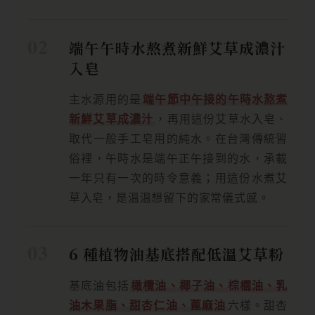
端午午時水熬煮新鮮艾草成濃汁
入皂
主水源用的是
端午節中午接的午時水熬煮
新鮮艾草成濃汁
，再用這份艾草水入皂、
取代一般手工皂用的純水。在台灣傳統習
俗裡，午時水是端午正午接到的水，承載
一年只有一次的時令意義；用這份水煮艾
草入皂，是溫溫想留下的家常儀式感。
6 種植物油基底搭配低溫艾草粉
基底油包括
橄欖油、椰子油、棕櫚油、乳
油木果脂、甜杏仁油、蓖麻油
六樣。甜杏