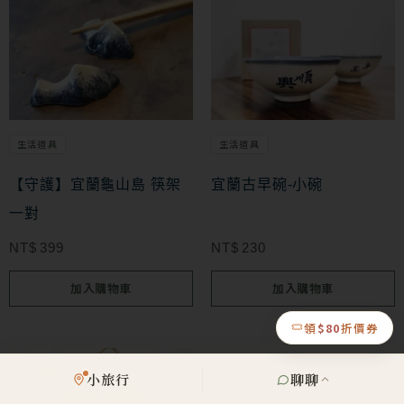
生活道具
生活道具
【守護】宜蘭龜山島 筷架
宜蘭古早碗-小碗
一對
NT$
399
NT$
230
加入購物車
加入購物車
領
$80
折價券
此
小旅行
聊聊
產