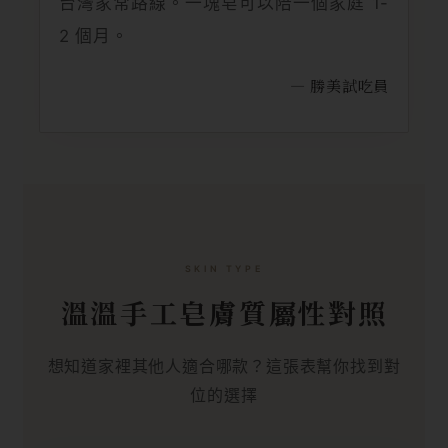
台灣家常路線。一塊皂可以陪一個家庭 1-
2 個月。
— 勝美試吃員
SKIN TYPE
溫溫手工皂膚質屬性對照
想知道家裡其他人適合哪款？這張表幫你找到對
位的選擇