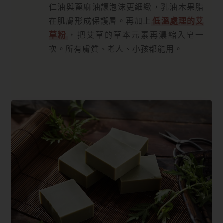
仁油與蓖麻油讓泡沫更細緻，乳油木果脂
在肌膚形成保護層。再加上
低溫處理的艾
草粉
，把艾草的草本元素再濃縮入皂一
次。所有膚質、老人、小孩都能用。