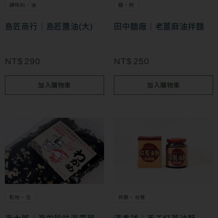
調味料・油
麵・粉
島匠商行｜島匠醬油(大)
田中麵廠｜老薑麻油拌麵
NT$
290
NT$
250
加入購物車
加入購物車
乾物・豆
拌飯・佐餐