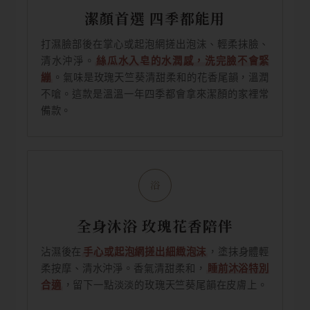
潔顏首選 四季都能用
打濕臉部後在掌心或起泡網搓出泡沫、輕柔抹臉、
清水沖淨。
絲瓜水入皂的水潤感，洗完臉不會緊
繃
。氣味是玫瑰天竺葵清甜柔和的花香尾韻，溫潤
不嗆。這款是溫溫一年四季都會拿來潔顏的家裡常
備款。
浴
全身沐浴 玫瑰花香陪伴
沾濕後在
手心或起泡網搓出細緻泡沫
，塗抹身體輕
柔按摩、清水沖淨。香氣清甜柔和，
睡前沐浴特別
合適
，留下一點淡淡的玫瑰天竺葵尾韻在皮膚上。