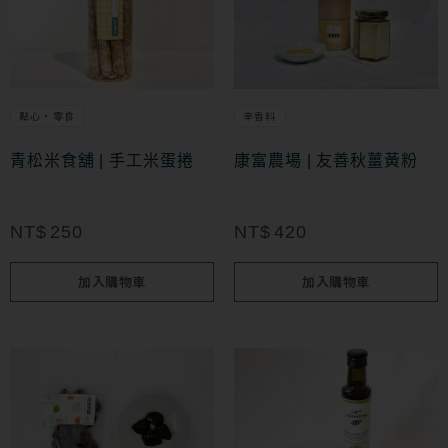
點心・零食
辛香料
青松米食舖 | 手工米蛋捲
康富農場 | 友善秋薑黃粉
NT$
250
NT$
420
加入購物車
加入購物車