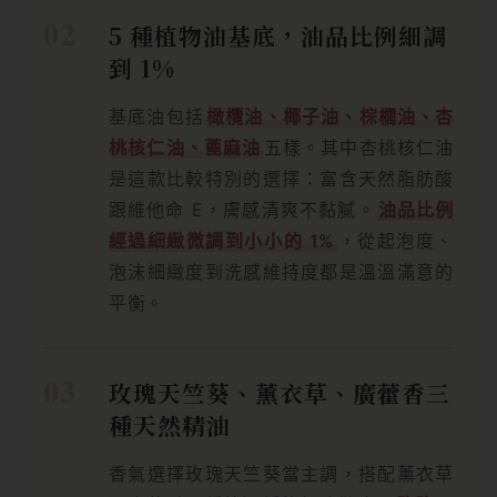
5 種植物油基底，油品比例細調
到 1%
基底油包括
橄欖油、椰子油、棕櫚油、杏
桃核仁油、蓖麻油
五樣。其中杏桃核仁油
是這款比較特別的選擇：富含天然脂肪酸
跟維他命 E，膚感清爽不黏膩。
油品比例
經過細緻微調到小小的 1%
，從起泡度、
泡沫細緻度到洗感維持度都是溫溫滿意的
平衡。
玫瑰天竺葵、薰衣草、廣藿香三
種天然精油
香氣選擇玫瑰天竺葵當主調，搭配薰衣草