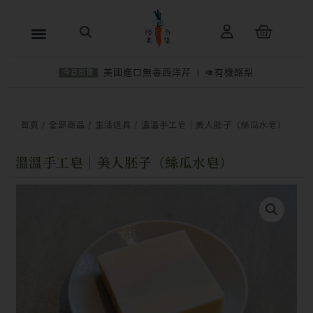
跳
購
至
物
主
籃
美國進口無毒西洋芹
🥑有機酪梨
今日出貨
要
內
−
＋
加入購物車
NT$
280
容
首頁
/
全部商品
/
生活道具
/ 溫溫手工皂｜美人胚子（絲瓜水皂）
溫溫手工皂｜美人胚子（絲瓜水皂）