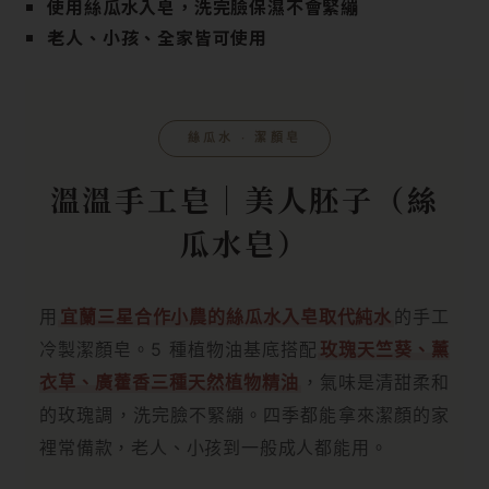
使用絲瓜水入皂，洗完臉保濕不會緊繃
老人、小孩、全家皆可使用
絲瓜水 ‧ 潔顏皂
溫溫手工皂｜美人胚子（絲
瓜水皂）
用
宜蘭三星合作小農的絲瓜水入皂取代純水
的手工
冷製潔顏皂。5 種植物油基底搭配
玫瑰天竺葵、薰
衣草、廣藿香三種天然植物精油
，氣味是清甜柔和
的玫瑰調，洗完臉不緊繃。四季都能拿來潔顏的家
裡常備款，老人、小孩到一般成人都能用。