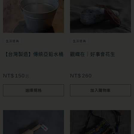
產
品
有
多
生活道具
生活道具
種
款
【台灣製造】傳統亞鉛水桶
觀織在｜好事會花生
式。
可
NT$
150
NT$
260
起
在
選擇規格
加入購物車
產
品
頁
面
選