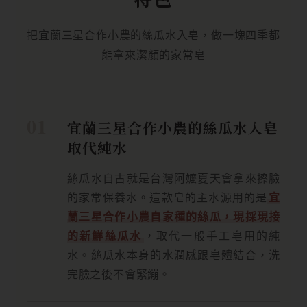
把宜蘭三星合作小農的絲瓜水入皂，做一塊四季都
能拿來潔顏的家常皂
宜蘭三星合作小農的絲瓜水入皂
取代純水
絲瓜水自古就是台灣阿嬤夏天會拿來擦臉
的家常保養水。這款皂的主水源用的是
宜
蘭三星合作小農自家種的絲瓜，現採現接
的新鮮絲瓜水
，取代一般手工皂用的純
水。絲瓜水本身的水潤感跟皂體結合，洗
完臉之後不會緊繃。