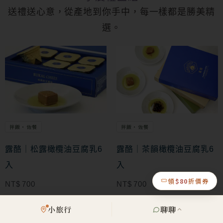
送禮送心意，從產地到你手中，每一樣都是勝美精
選。
拌飯・佐餐
拌飯・佐餐
露酪｜松露橄欖油豆腐乳6
露酪｜茶韻橄欖油豆腐乳6
入
入
領
$80
折價券
NT$
700
NT$
700
加入購物車
加入購物車
小旅行
聊聊