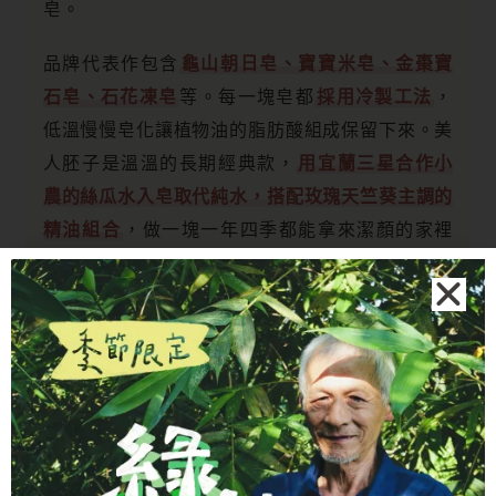
皂。
品牌代表作包含
龜山朝日皂、寶寶米皂、金棗寶
石皂、石花凍皂
等。每一塊皂都
採用冷製工法
，
低溫慢慢皂化讓植物油的脂肪酸組成保留下來。美
人胚子是溫溫的長期經典款，
用宜蘭三星合作小
農的絲瓜水入皂取代純水，搭配玫瑰天竺葵主調的
精油組合
，做一塊一年四季都能拿來潔顏的家裡
常備皂。
愛自己、愛家人、愛地球，把日常的清潔工作回歸
到最簡單原始的狀態。