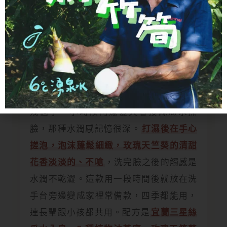
親身實測
四季都會回購的潔顏皂，洗
完臉真的不緊繃
第一次拿到這款是衝著「絲瓜水入皂」這
幾個字。小時候阿嬤夏天會接絲瓜水擦
臉，那種水潤感記憶很深。
打濕後在手心
搓泡，泡沫蓬鬆細緻，玫瑰天竺葵的清甜
花香淡淡的、不嗆
，洗完臉之後的觸感是
水潤不乾澀。這款用一段時間後就放在洗
手台旁邊變成家裡常備款，四季都能用，
連長輩跟小孩都共用。配方是
宜蘭三星絲