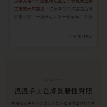
瓜水入皂、5 種植物油基底、玫瑰天竺葵
主調的天然精油
，從原料到工法都是台灣
家常路線。一塊皂可以陪一個家庭 1-2 個
月。
— 勝美試吃員
SKIN TYPE
溫溫手工皂膚質屬性對照
想知道家裡其他人適合哪款？這張表幫你找到對