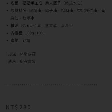
名稱
溫溫手工皂 美人胚子（絲瓜水皂）
原材料名
橄欖油、椰子油、棕櫚油、杏桃核仁油、蓖
麻油、絲瓜水
精油
玫瑰天竺葵、薰衣草、廣藿香
内容量
100g±10%
產地
宜蘭
| 用途
|
沐浴淨身
| 適用 |
所有
膚質
NT$
280