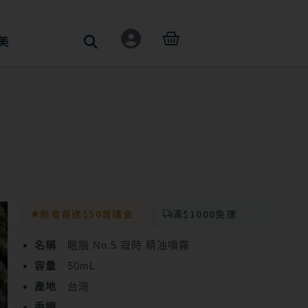
購
美
物
籃
新會員送$50首購金
滿$1000免運
名稱
眠腦 No.5 寂時 精油噴霧
容量
50mL
產地
台灣
香調