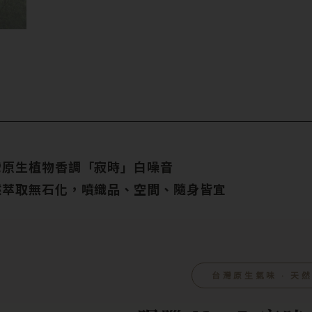
灣原生植物香調「寂時」白噪音
然萃取無石化，噴織品、空間、隨身皆宜
台灣原生氣味 ‧ 天