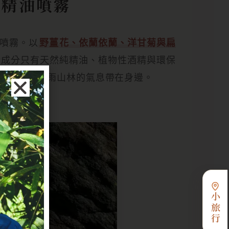
時 精油噴霧
氛噴霧。以
野薑花、依蘭依蘭、洋甘菊與扁
全成分只有天然純精油、植物性酒精與環保
物上，把夜雨山林的氣息帶在身邊。
小旅行