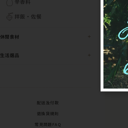
辛香料
拌飯・佐餐
休閒食材
生活選品
配送及付款
退換貨規則
常見問題FAQ