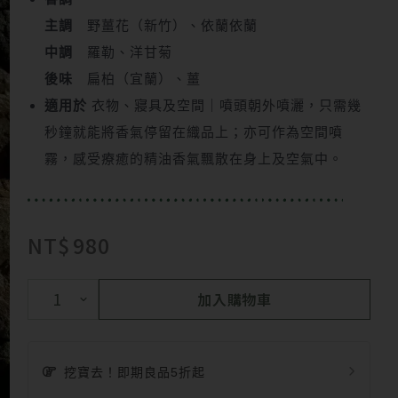
主調
野薑花（新竹）、依蘭依蘭
中調
羅勒、洋甘菊
後味
扁柏（宜蘭）、薑
適用於
衣物、寢具及空間｜噴頭朝外噴灑，只需幾
秒鐘就能將香氣停留在織品上；亦可作為空間噴
霧，感受療癒的精油香氣飄散在身上及空氣中。
NT$
980
加入購物車
挖寶去！即期良品5折起