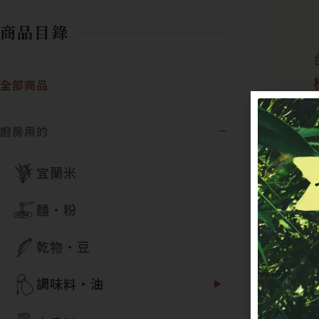
商品目錄
全部商品
廚房用的
宜蘭米
麵・粉
乾物・豆
調味料・油