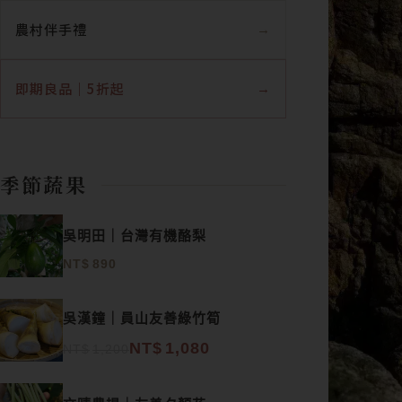
農村伴手禮
即期良品｜5折起
季節蔬果
吳明田｜台灣有機酪梨
NT$
890
原始價格：NT$1,200。
目前價格：NT$1,080。
吳漢鐘｜員山友善綠竹筍
NT$
1,080
NT$
1,200