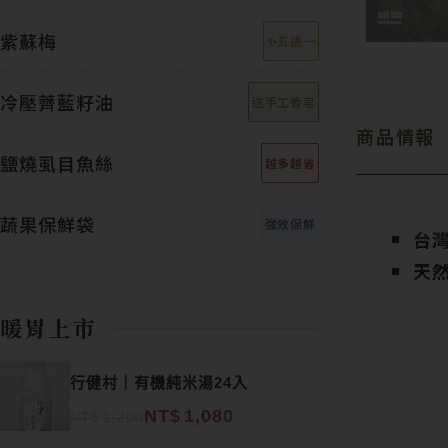
紫蘇梅
✨五送一
冷壓薺藍籽油
送手工香皂
商品情報
鹽燒虱目魚絲
越多越省
蔬果保鮮袋
強效保鮮
台
天
暖胃上市
原始價格：NT$1,200。
目前價格：NT$1,080。
行健村｜有機純米湯24入
NT$
1,080
NT$
1,200