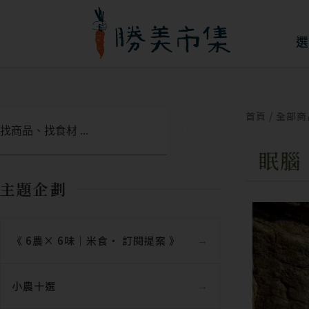
跳
至
選
主
要
內
首頁
/
全部商
搜
容
尋
眠腦
主題企劃
《 6農× 6味｜米食‧ 訂閱提案 》
小農十選