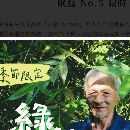
眠腦 No.5 寂
台灣原生氣味品牌「眠腦 minnao」的 No.5 寂時香
柏等台灣在地植物
，調出白噪音、濕潤的夜雨香調。
甘油，天然萃取、友善循環。噴在織品、空間或隨身衣