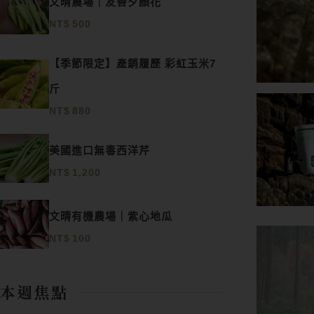
文晴農場｜友善夕顏花
NT$
500
【季節限定】產銷履歷 彩虹玉米7
斤
NT$
880
美國進口無毒西洋芹
NT$
1,200
文晴有機農場｜紫心地瓜
NT$
100
本週焦點