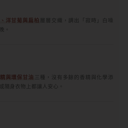
、洋甘菊與扁柏
層層交織，調出「寂時」白噪
晚。
精與環保甘油
三種，沒有多餘的香精與化學添
或隨身衣物上都讓人安心。