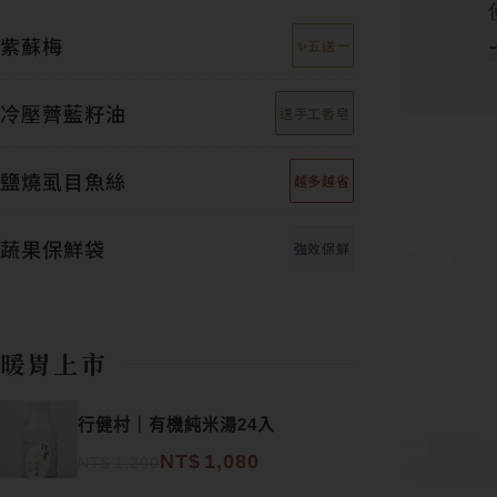
紫蘇梅
✨五送一
冷壓薺藍籽油
送手工香皂
鹽燒虱目魚絲
越多越省
蔬果保鮮袋
強效保鮮
暖胃上市
原始價格：NT$1,200。
目前價格：NT$1,080。
行健村｜有機純米湯24入
NT$
1,080
NT$
1,200