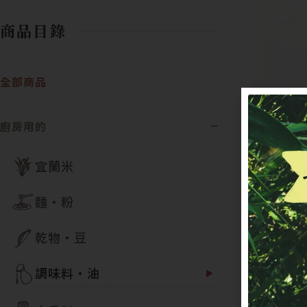
商品目錄
全部商品
廚房用的
宜蘭米
麵・粉
乾物・豆
調味料・油