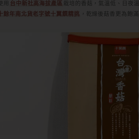
使用
台中新社高海拔產區
栽培的香菇，氣溫低、日夜
十餘年南北貨老字號十翼饌精挑
，乾燥後菇香更為飽滿