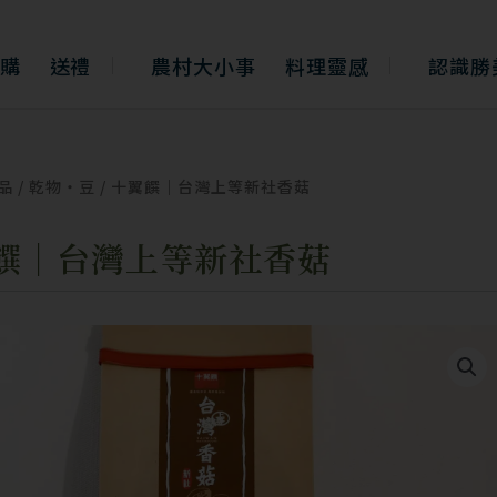
購
送禮
農村大小事
料理靈感
認識勝
品
/
乾物・豆
/ 十翼饌｜台灣上等新社香菇
饌｜台灣上等新社香菇