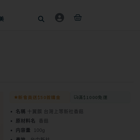
購
美
物
籃
新會員送$50首購金
滿$1000免運
名稱
十翼饌 台灣上等新社香菇
原材料名
香菇
内容量
100g
產地
台中新社