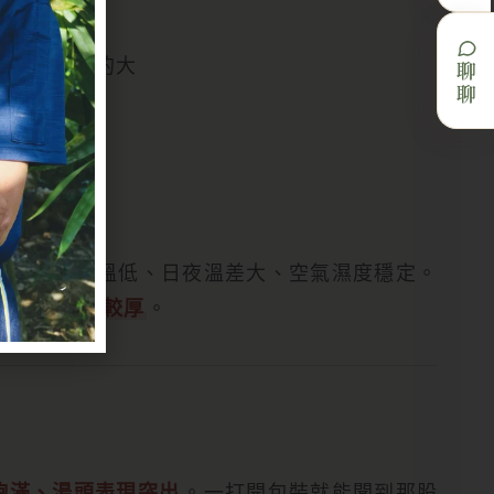
香氣影響真的大
聊聊
山地形，氣溫低、日夜溫差大、空氣濕度穩定。
累積、菇傘較厚
。
飽滿、湯頭表現突出
。一打開包裝就能聞到那股