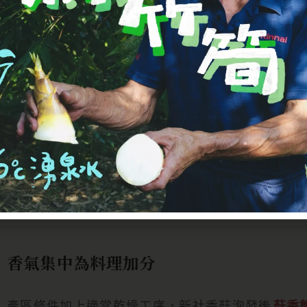
老實說產區條件對乾香菇的
新社高海拔產區
台中新社是
全台香菇主要產區
，地處中部高海拔淺
菇體在這樣的環境下生長速度比平地慢，
香氣有時間
香氣集中為料理加分
產區條件加上適當乾燥工序，新社香菇泡發後
菇香