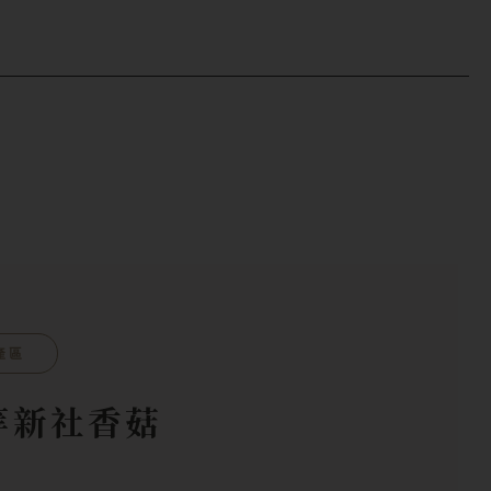
產區
等新社香菇