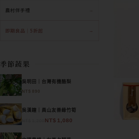
農村伴手禮
即期良品｜5折起
季節蔬果
吳明田｜台灣有機酪梨
NT$
890
原始價格：NT$1,200。
目前價格：NT$1,080。
吳漢鐘｜員山友善綠竹筍
NT$
1,080
NT$
1,200