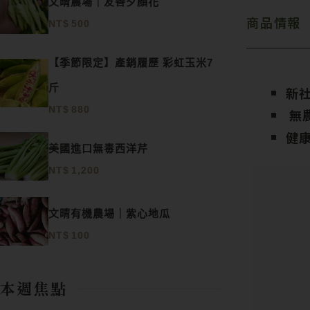
文晴農場｜友善夕顏花
商品情報
NT$
500
【季節限定】產銷履歷 彩虹玉米7
斤
新
NT$
880
無
健
美國進口無毒西洋芹
NT$
1,200
文晴有機農場｜紫心地瓜
NT$
100
本週焦點