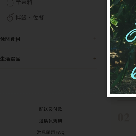
辛香料
拌飯・佐餐
休閒食材
生活選品
配送及付款
退換貨規則
常見問題FAQ