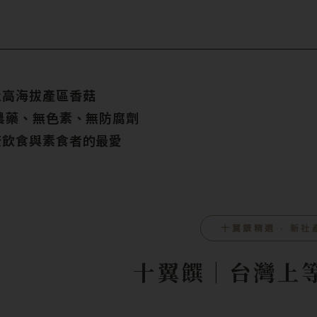
社高海拔產區香菇
農藥、無色素、無防腐劑
康飲食與素食者的最愛
十翼饌精選 ‧ 新社
十翼饌｜台灣上