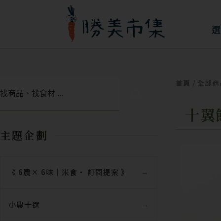
跳
至
選
主
要
內
首頁
/
全部商
搜
容
尋
十翼
主題企劃
《 6農× 6味｜米食‧ 訂閱提案 》
小農十選