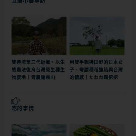
宜蘭小農專訪
雙連埤第三代返鄉，以生
用雙手親拂田野的日本女
態農法復育台灣原生種生
子，彎腰種稻連結與台灣
物棲地｜青農謝震山
的情感｜たわわ踏挖挖
吃的事情