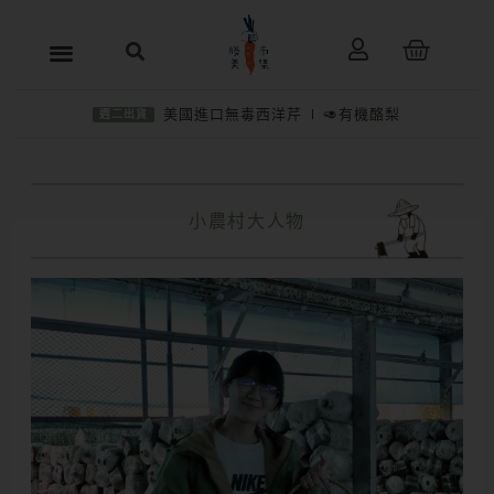
跳
購
至
物
主
籃
美國進口無毒西洋芹
🥑有機酪梨
週二出貨
要
內
容
小農村大人物