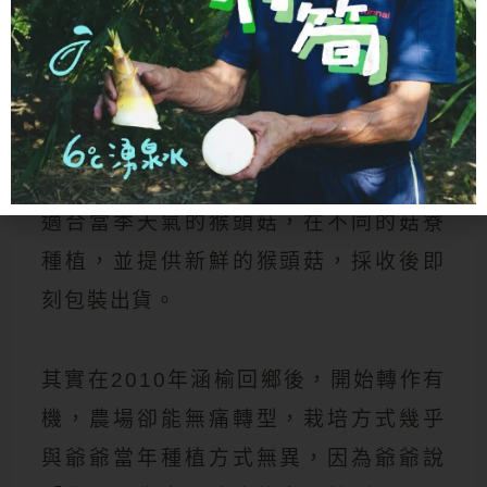
因此菇寮也會受到暖冬、豪雨、寒流等
天氣的變化，影響菇類的生長；農場以
有機許可的物理方式，防治病蟲害；以
細目黑網、人力灑水等方式，管控溫度
與濕度；靈芝採收後的空窗期，則選擇
適合當季天氣的猴頭菇，在不同的菇寮
種植，並提供新鮮的猴頭菇，採收後即
刻包裝出貨。
其實在2010年涵榆回鄉後，開始轉作有
機，農場卻能無痛轉型，栽培方式幾乎
與爺爺當年種植方式無異，因為爺爺說