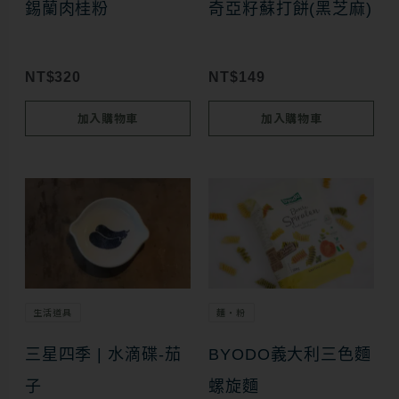
錫蘭肉桂粉
奇亞籽蘇打餅(黑芝麻)
NT$
320
NT$
149
加入購物車
加入購物車
生活道具
麵・粉
三星四季 | 水滴碟-茄
BYODO義大利三色麵
子
螺旋麵