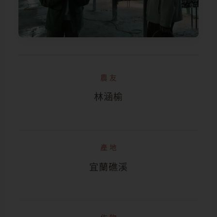
農友
林涵榆
產地
宜蘭礁溪