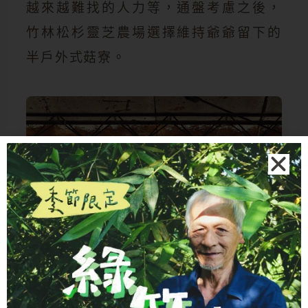
越來越難找的人力等，通盤考慮之後，
竹林松杉靈芝農場選擇維持爺爺留下的
半戶外式菇寮。