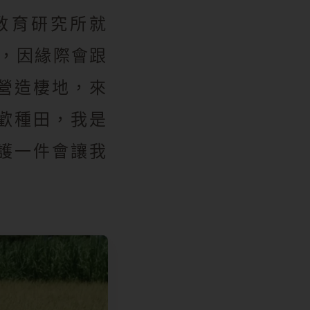
教育研究所就
鳥，因緣際會跟
營造棲地，來
歡種田，我是
護一件會讓我
。