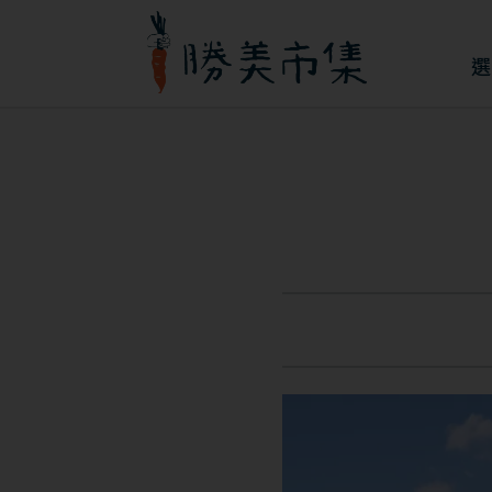
跳
至
選
主
要
內
容