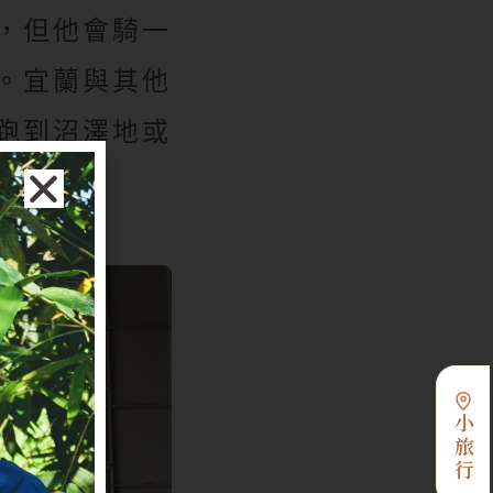
，但他會騎一
。宜蘭與其他
跑到沼澤地或
小旅行