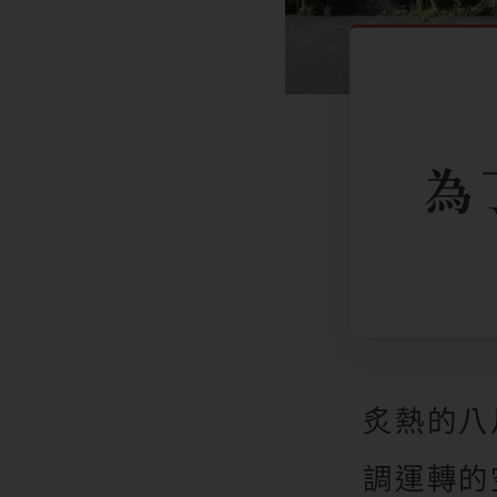
為
炙熱的八
調運轉的