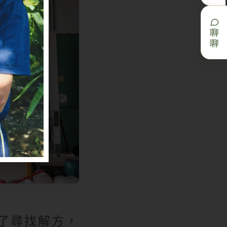
聊聊
了尋找解方，