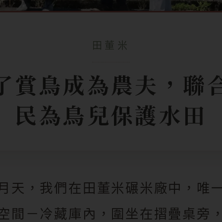
田董米
了賞鳥成為農夫，聯
民為鳥兒保護水田
月天，我們在田董米碾米廠中，唯
空間－冷藏庫內，圍坐在摺疊桌旁