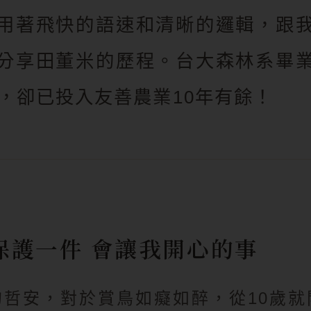
用著飛快的語速和清晰的邏輯，跟
分享田董米的歷程。台大森林系畢
歲，卻已投入友善農業10年有餘！
保護一件 會讓我開心的事
的哲安，對於賞鳥如癡如醉，從10歲就