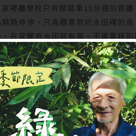
，家裡離學校只有腳踏車15分鐘的距離
路騎騎停停，只為觀賞附近水田裡的鳥
是，在宜蘭有水田就有鳥，不需要特別
定地點才能賞鳥。