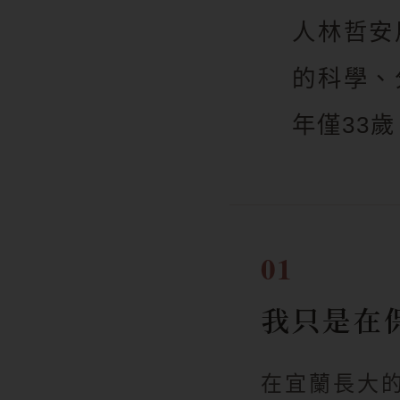
人林哲安
的科學、
年僅33
01
我只是在
在宜蘭長大