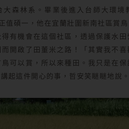
台大森林系。畢業後進入台師大環境
 年正值碩一，他在宜蘭壯圍新南社區賞
覺得有機會在這個社區，透過保護水田
因而開啟了田董米之路！「其實我不喜
有鳥可以賞，所以來種田。我只是在保
」講起這件開心的事，哲安笑瞇瞇地說