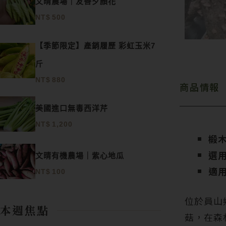
文晴農場｜友善夕顏花
NT$
500
【季節限定】產銷履歷 彩虹玉米7
斤
NT$
880
商品情報
美國進口無毒西洋芹
NT$
1,200
椴木
選
文晴有機農場｜紫心地瓜
適
NT$
100
位於員山
本週焦點
菇，在森