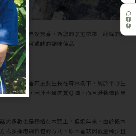
聊聊
味和段木的自然芳香，為您的烹飪帶來一絲絲的獨
您廚房中不可或缺的調味佳品
什麼？
‧
冬菇。這種香菇主要生長在森林樹下，屬於半野生
中緩慢成長，因此不僅肉質Ｑ彈，而且營養價值豐
菇大多數也是種植在木頭上，但近年來，由於段木
方式多採用袋料包的方式。原木香菇因數量稀少且