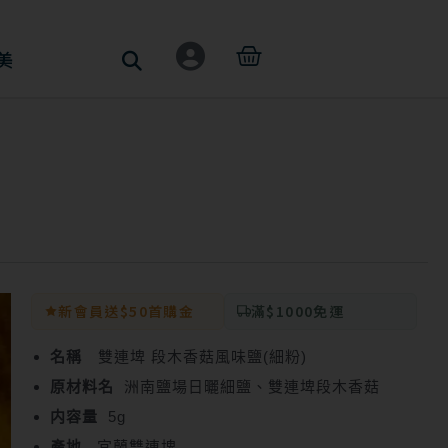
購
美
物
籃
新會員送$50首購金
滿$1000免運
名稱
雙連埤 段木香菇風味鹽(細粉)
原材料名
洲南鹽場日曬細鹽、雙連埤段木香菇
内容量
5g
產地
宜蘭雙連埤