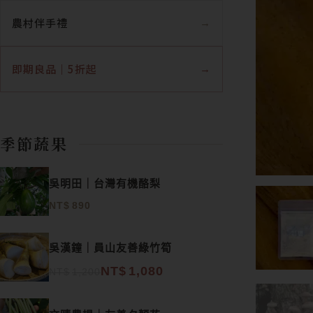
農村伴手禮
即期良品｜5折起
季節蔬果
吳明田｜台灣有機酪梨
NT$
890
原始價格：NT$1,200。
目前價格：NT$1,080。
吳漢鐘｜員山友善綠竹筍
NT$
1,080
NT$
1,200