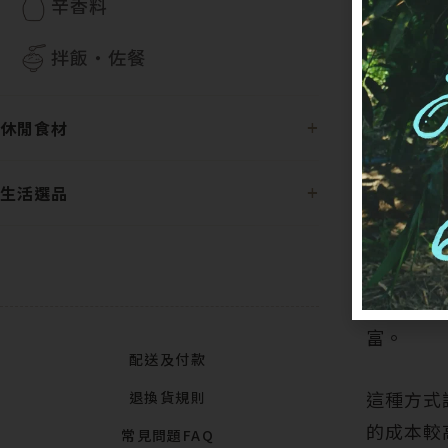
辛香料
拌飯・佐餐
段木香菇
休閒食材
特滋味。
生活選品
「段木香
環境的生
富。
配送及付款
這種方式
退換貨規則
的成本較
常見問題FAQ