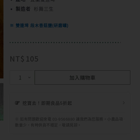
製造者
杉舞三生
※ 雙連埤 段木香菇鹽(研磨罐)
NT$
105
加入購物車
挖寶去！即期良品5折起
※ 如有問題歡迎來電 03-9566880 讓我們為您服務。小農品項
數量少，有時供貨不穩定，敬請見諒。