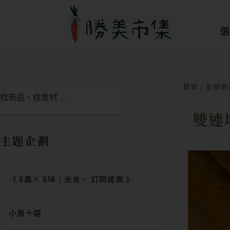
跳
至
選
主
要
內
首頁
/
全部商
搜
容
尋
雙連
主題企劃
《 6農× 6味｜米食‧ 訂閱提案 》
小農十選