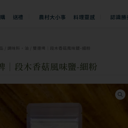
購
送禮
農村大小事
料理靈感
認識勝
品
/
調味料・油
/ 雙連埤｜段木香菇風味鹽-細粉
埤｜段木香菇風味鹽-細粉