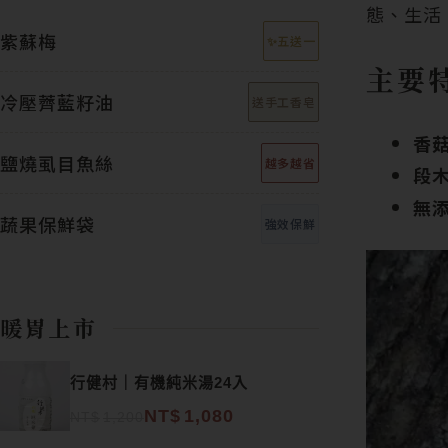
態、生活
紫蘇梅
✨五送一
主要
冷壓薺藍籽油
送手工香皂
香
鹽燒虱目魚絲
越多越省
段
無
蔬果保鮮袋
強效保鮮
暖胃上市
原始價格：NT$1,200。
目前價格：NT$1,080。
行健村｜有機純米湯24入
NT$
1,080
NT$
1,200