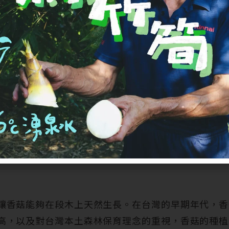
風味鹽是一種獨特的風味調味品，融合了濃郁的香菇風
這款風味鹽結合了香菇的鮮美和段木的木質香氣，成為
‧段木香菇是
菇」是一種種植在椴木上的香菇，又稱為原木菇、椴木
長方式。每一朵段木香菇都在陽光的照射和露水的滋潤
讓香菇能夠在段木上天然生長。在台灣的早期年代，香
高，以及對台灣本土森林保育理念的重視，香菇的種植