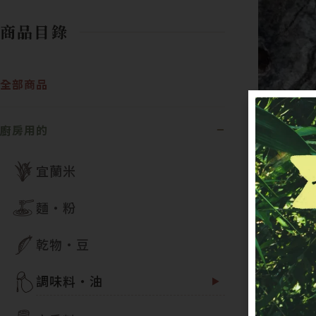
商品目錄
全部商品
廚房用的
宜蘭米
麵・粉
乾物・豆
調味料・油