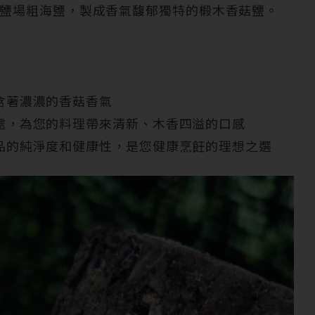
鹽場粗海鹽，製成香氣馥郁獨特的椴木香菇鹽。
含著濃濃的香菇香氣
處，為您的料理帶來清新、木香四溢的口感
品的純淨度和健康性，是您健康烹飪的理想之選