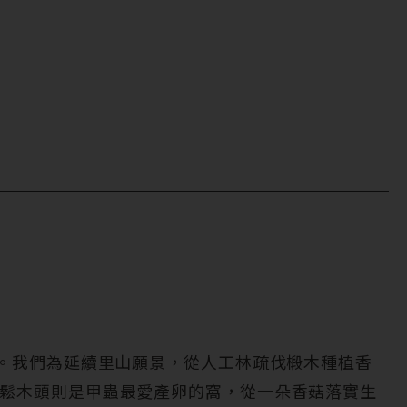
村。我們為延續里山願景，從人工林疏伐椴木種植香
鬆木頭則是甲蟲最愛產卵的窩，從一朵香菇落實生