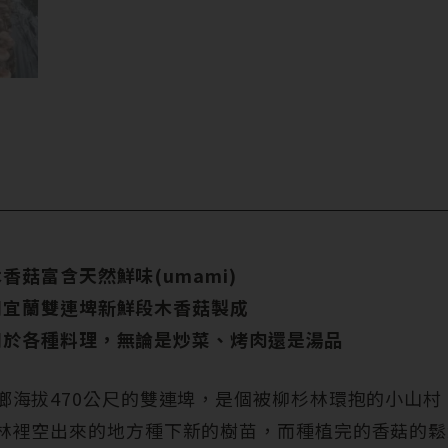
香菇富含天然鮮味(umami)
用宜蘭雙連埤新鮮段木香菇製成
用於各種料理，無論是炒菜、烤肉還是湯品
鄉海拔470公尺的雙連埤，是個被柳杉林環抱的小山
林裡空出來的地方種下新的樹苗，而種植完的香菇的鬆