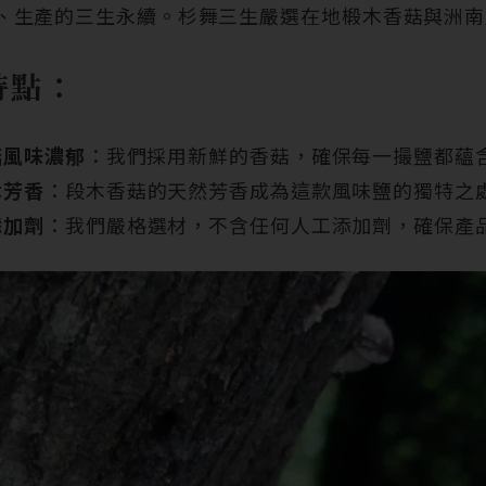
、生產的三生永續。杉舞三生嚴選在地椴木香菇與洲南
特點：
菇風味濃郁
：我們採用新鮮的香菇，確保每一撮鹽都蘊
木芳香
：段木香菇的天然芳香成為這款風味鹽的獨特之
添加劑
：我們嚴格選材，不含任何人工添加劑，確保產