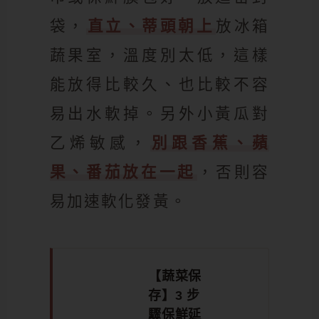
袋，
直立、蒂頭朝上
放冰箱
蔬果室，溫度別太低，這樣
能放得比較久、也比較不容
易出水軟掉。另外小黃瓜對
乙烯敏感，
別跟香蕉、蘋
果、番茄放在一起
，否則容
易加速軟化發黃。
【蔬菜保
存】3 步
驟保鮮延