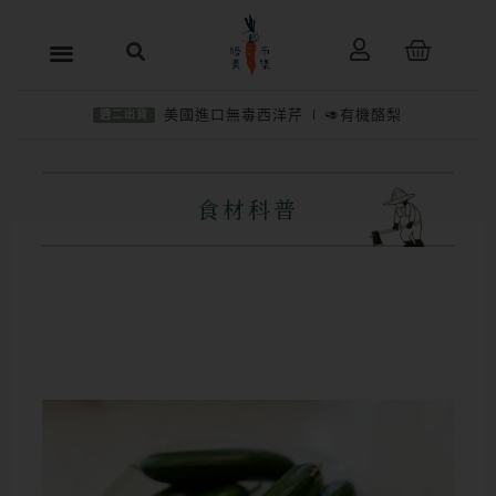
跳
購
至
物
主
籃
美國進口無毒西洋芹
🥑有機酪梨
週二出貨
要
內
容
食材科普