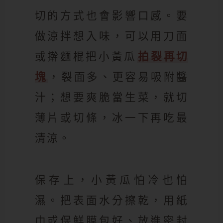
切的方式也會影響口感。要
做涼拌想入味，可以用刀面
或擀麵棍把小黃瓜
拍裂再切
塊
，裂面多、更容易吸附醬
汁；想要爽脆當生菜，就切
薄片或切條，冰一下再吃最
清涼。
保存上，小黃瓜怕冷也怕
濕。把表面水分擦乾，用紙
巾或保鮮膜包好、放進密封