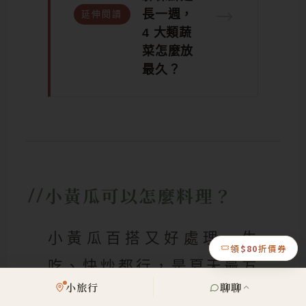
→
長一週，
延伸閱讀
4 大類蔬
菜怎麼放
最久？
小黃瓜可以怎麼料理？
小黃瓜百搭又好處理，生
領
$80
折價券
吃、快炒都行，是夏天最方
小旅行
聊聊
便的常備蔬菜。