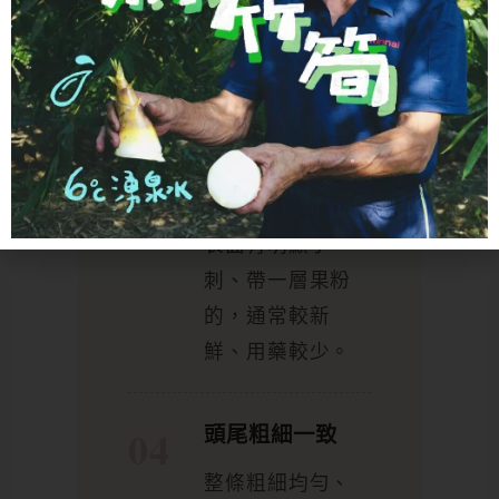
鮮；偏黃、發白
的可能過熟或不
新鮮。
尖刺明顯、帶果
粉
表面有明顯小
刺、帶一層果粉
的，通常較新
鮮、用藥較少。
頭尾粗細一致
整條粗細均勻、