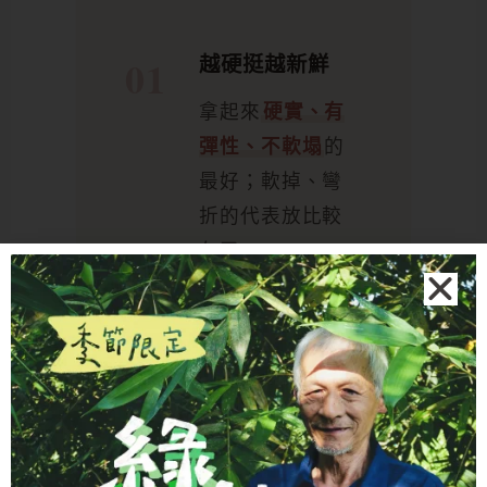
越硬挺越新鮮
拿起來
硬實、有
彈性、不軟塌
的
最好；軟掉、彎
折的代表放比較
久了。
顏色深綠、有光
澤
表皮深綠、色澤
均勻的比較新