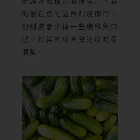
能讓水溶性營養流失）。真
的很在意的話再削皮即可，
但削皮會少掉一些纖維與口
感，新鮮的瓜其實連皮吃最
清脆。