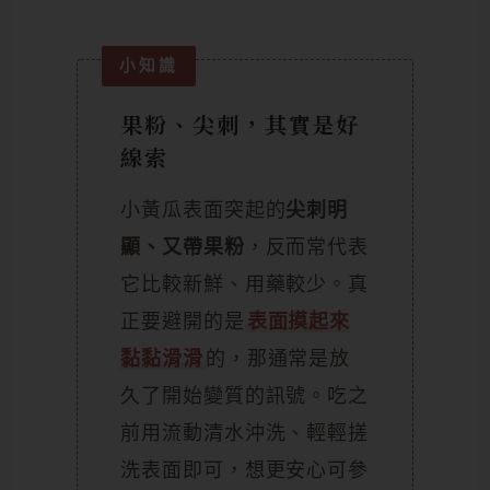
果粉、尖刺，其實是好
線索
小黃瓜表面突起的
尖刺明
顯、又帶果粉
，反而常代表
它比較新鮮、用藥較少。真
正要避開的是
表面摸起來
黏黏滑滑
的，那通常是放
久了開始變質的訊號。吃之
前用流動清水沖洗、輕輕搓
洗表面即可，想更安心可參