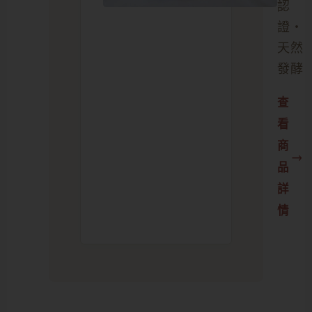
認
證・
天然
發酵
查
看
商
品
詳
情