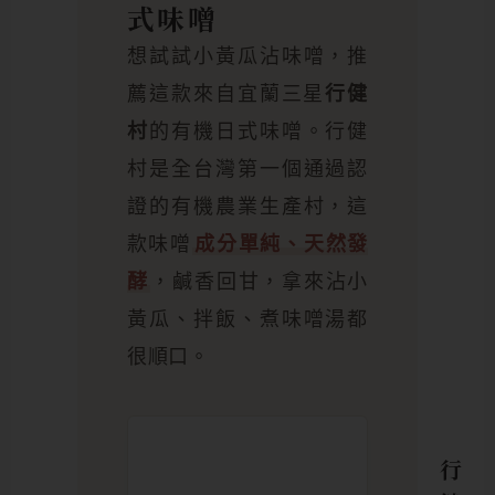
式味噌
想試試小黃瓜沾味噌，推
薦這款來自宜蘭三星
行健
村
的有機日式味噌。行健
村是全台灣第一個通過認
證的有機農業生產村，這
款味噌
成分單純、天然發
酵
，鹹香回甘，拿來沾小
黃瓜、拌飯、煮味噌湯都
很順口。
行