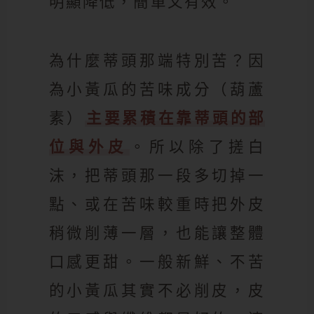
明顯降低，簡單又有效。
為什麼蒂頭那端特別苦？因
為小黃瓜的苦味成分（葫蘆
素）
主要累積在靠蒂頭的部
位與外皮
。所以除了搓白
沫，把蒂頭那一段多切掉一
點、或在苦味較重時把外皮
稍微削薄一層，也能讓整體
口感更甜。一般新鮮、不苦
的小黃瓜其實不必削皮，皮