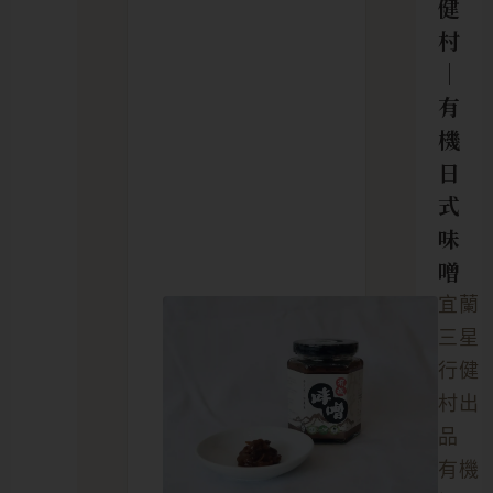
健
村
｜
有
機
日
式
味
噌
宜蘭
三星
行健
村出
品
有機