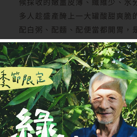
候採收的嫩薑皮薄、纖維少、水
多人趁盛產醃上一大罐酸甜爽脆
配白粥、配麵、配便當都開胃，
備菜。
錯過這個季節，市場上大多就只
就把嫩薑跟老薑差在哪、醃嫩
竅、能炒什麼料理，還有新鮮與
告訴你。