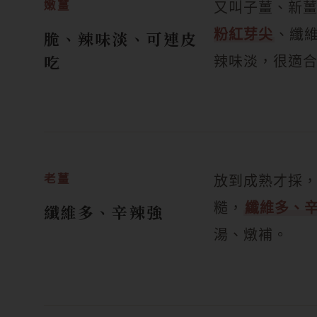
嫩薑
又叫子薑、新
粉紅芽尖
、纖
脆、辣味淡、可連皮
吃
辣味淡，很適
老薑
放到成熟才採
糙，
纖維多、
纖維多、辛辣強
湯、燉補。