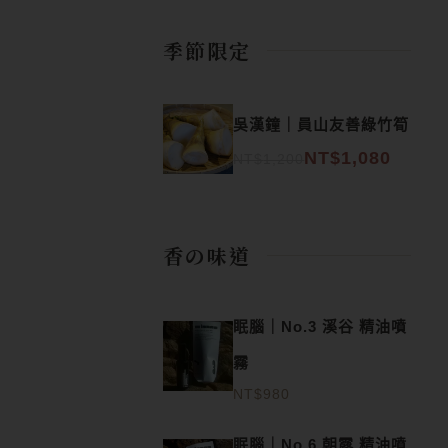
季節限定
原始價格：NT$1,200。
目前價格：NT$1,080。
吳漢鐘｜員山友善綠竹筍
NT$
1,080
NT$
1,200
香の味道
眠腦｜No.3 溪谷 精油噴
霧
NT$
980
眠腦｜No.6 朝露 精油噴