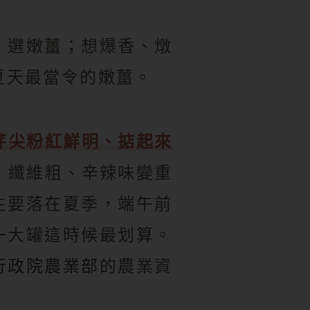
，選嫩薑；想爆香、燉
夏天最當令的嫩薑。
芽尖粉紅鮮明、掂起來
、纖維粗、辛辣味變重
主要落在夏季，端午前
一大罐這時候最划算。
行政院農業部
的農業資