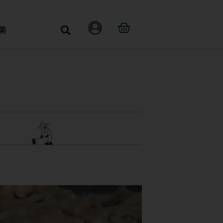
購
美
物
籃