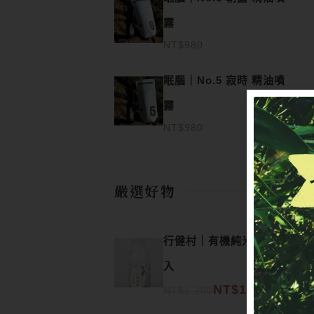
霧
NT$
980
眠腦｜No.5 寂時 精油噴
霧
NT$
980
嚴選好物
原始價格：NT$1,200。
目前價格：NT$1,080。
行健村｜有機純米湯24
入
NT$
1,080
NT$
1,200