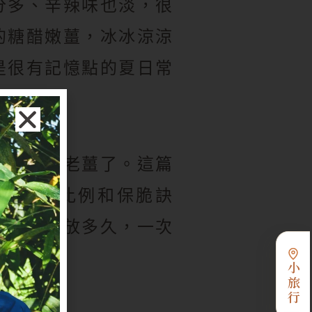
分多、辛辣味也淡，很
的糖醋嫩薑，冰冰涼涼
是很有記憶點的夏日常
剩辛辣的老薑了。這篇
薑的黃金比例和保脆訣
醃漬各能放多久，一次
小旅行