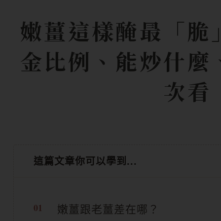
嫩薑這樣醃最「脆
金比例、能炒什麼
次看
這篇文章你可以學到...
嫩薑跟老薑差在哪？