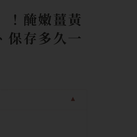
」！醃嫩薑黃
、保存多久一