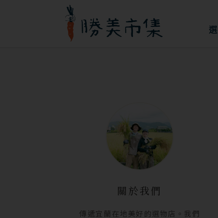
跳
至
選
主
要
內
容
關於我們
傳遞宜蘭在地美好的選物店。我們