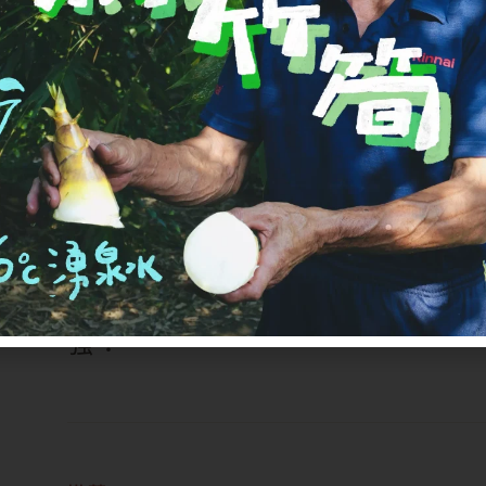
嫩薑跟老薑差在哪？
走進市場常看到「嫩薑」和「老
和樣子都差很多，很多人分不清
薑、不同採收期
，越晚採收、
強：