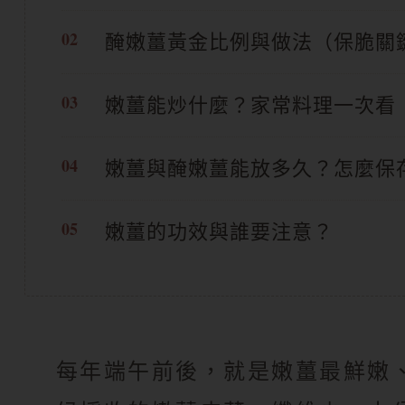
醃嫩薑黃金比例與做法（保脆關
嫩薑能炒什麼？家常料理一次看
嫩薑與醃嫩薑能放多久？怎麼保
嫩薑的功效與誰要注意？
每年端午前後，就是嫩薑最鮮嫩