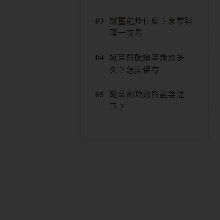
嫩薑能炒什麼？家常料
理一次看
嫩薑與醃嫩薑能放多
久？怎麼保存
嫩薑的功效與誰要注
意？