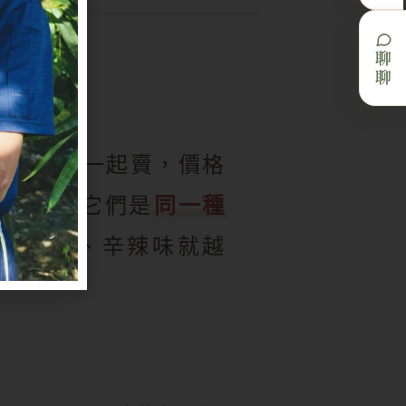
聊聊
薑」放在一起賣，價格
楚。其實它們是
同一種
薑越成熟、辛辣味就越