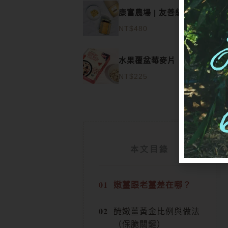
康富農場 | 友善紅薑黃粉
NT$
480
水果覆盆莓麥片
NT$
225
本文目錄
嫩薑跟老薑差在哪？
醃嫩薑黃金比例與做法
（保脆關鍵）