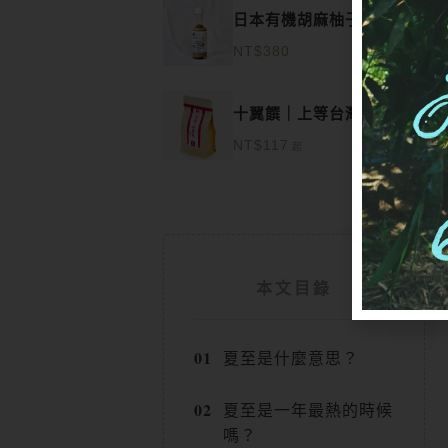
有
日本有機胡麻柚子和風醬
多
NT$
380
種
此
款
十翼饌｜上等台灣紅棗
產
式。
NT$
117
起
品
可
有
在
多
產
種
品
本文目錄
款
頁
式。
夏至是什麼意思？
面
可
選
夏至是一年最熱的時候
在
擇
嗎？