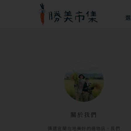
跳
至
選
主
要
內
容
關於我們
傳遞宜蘭在地美好的選物店。我們