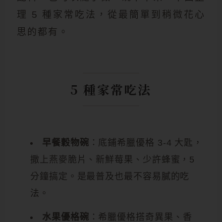
理 5 種家常吃法，從最簡單到稍微花心
思的都有。
5 種家常吃法
早餐穀物碗
：底鋪希臘優格 3-4 大匙，
撒上燕麥脆片、新鮮莓果、少許蜂蜜，5
分鐘搞定。是最普及也最不容易膩的吃
法。
水果優格碗
：希臘優格搭奇異果、香