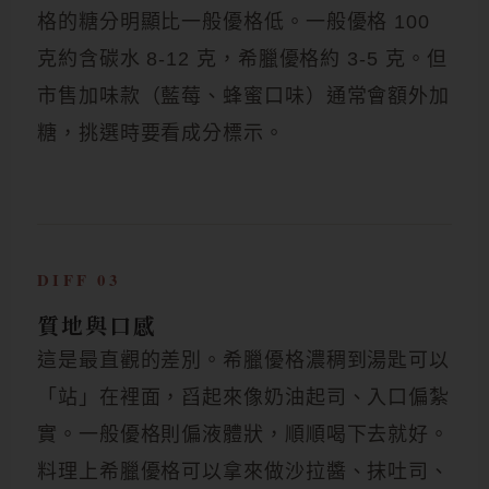
格的糖分明顯比一般優格低。一般優格 100
克約含碳水 8-12 克，希臘優格約 3-5 克。但
市售加味款（藍莓、蜂蜜口味）通常會額外加
糖，挑選時要看成分標示。
DIFF 03
質地與口感
這是最直觀的差別。希臘優格濃稠到湯匙可以
「站」在裡面，舀起來像奶油起司、入口偏紮
實。一般優格則偏液體狀，順順喝下去就好。
料理上希臘優格可以拿來做沙拉醬、抹吐司、