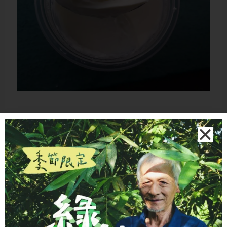
乳酸菌密度
因為經過脫乳清濃縮，希臘優格同等容
量下的乳酸菌密度約為一般優格的 2 倍
左右。買回家後依照產品標示妥善冷
藏，活性才不會打折。