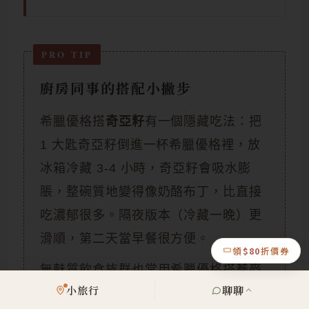
廚房同事的搭配小撇步
希臘優格搭
奇亞籽
有一個隱藏吃法：把
1 大匙奇亞籽倒進一杯希臘優格裡，放
冰箱冷藏 3-4 小時，奇亞籽會吸水膨
脹，整碗質地變得像奶酪布丁，比直接
吃濃郁很多。隔夜版本（冷藏一晚）更
滑順，第二天當早餐很方便。
領
$80
折價券
無麩質飲食族群也常用希臘優格搭蕎麥
小旅行
聊聊
片或藜麥，組成一碗無麩質早餐，蛋白