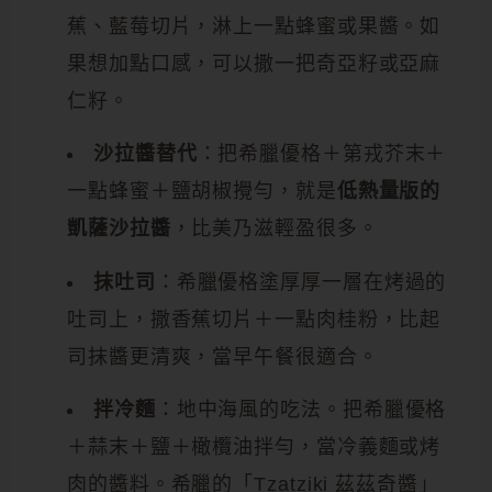
蕉、藍莓切片，淋上一點蜂蜜或果醬。如
果想加點口感，可以撒一把奇亞籽或亞麻
仁籽。
沙拉醬替代
：把希臘優格＋第戎芥末＋
一點蜂蜜＋鹽胡椒攪勻，就是
低熱量版的
凱薩沙拉醬
，比美乃滋輕盈很多。
抹吐司
：希臘優格塗厚厚一層在烤過的
吐司上，撒香蕉切片＋一點肉桂粉，比起
司抹醬更清爽，當早午餐很適合。
拌冷麵
：地中海風的吃法。把希臘優格
＋蒜末＋鹽＋橄欖油拌勻，當冷義麵或烤
肉的醬料。希臘的「Tzatziki 茲茲奇醬」