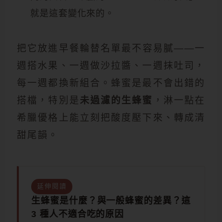
就是這套變化來的。
把它放進早餐輪替名單最不容易膩——一
週搭水果、一週做沙拉醬、一週抹吐司，
每一週都換新組合。蜂蜜是最不會出錯的
搭檔，特別是
未過濾的生蜂蜜
，淋一點在
希臘優格上能立刻把酸度壓下來、轉成清
甜尾韻。
延伸閱讀
生蜂蜜是什麼？與一般蜂蜜的差異？這
3 種人不適合吃的原因