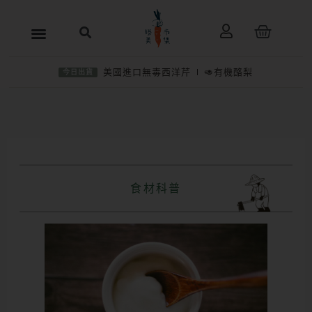
跳
購
至
物
主
籃
美國進口無毒西洋芹
🥑有機酪梨
今日出貨
要
內
容
食材科普