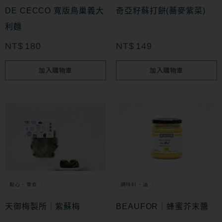
DE CECCO 寬版鳥巢義大
奇亞籽蘇打餅(蕎麥紫菜)
利麵
NT$
180
NT$
149
加入購物車
加入購物車
點心・零食
調味料・油
天御梅製所｜紫蘇梅
BEAUFOR｜蜂蜜芥末醬