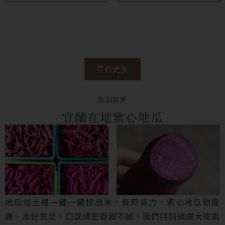
品
頁
面
選
查看更多
擇
選
熱銷蔬果
項
宜蘭在地紫心地瓜
地瓜從土裡一鏟一鏟挖出來，費時費力。紫心地瓜甜度
高、水份充足，口感綿密香甜不膩。我們特別請謝大哥挑