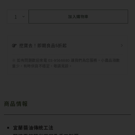
加入購物車
挖寶去！即期良品5折起
※ 如有問題歡迎來電 03-9566880 讓我們為您服務。小農品項數
量少，有時供貨不穩定，敬請見諒。
商品情報
宜蘭醬油傳統工法