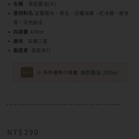
名稱
島匠醬油(大)
原材料名
宜蘭糯米、黑豆、日曬海鹽、紅冰糖、麥芽
膏、天然純水
内容量
420ml
產地
宜蘭三星
製造者
島匠商行
島匠醬油 250ml
※ 另外還有小容量
Info
NT$
290