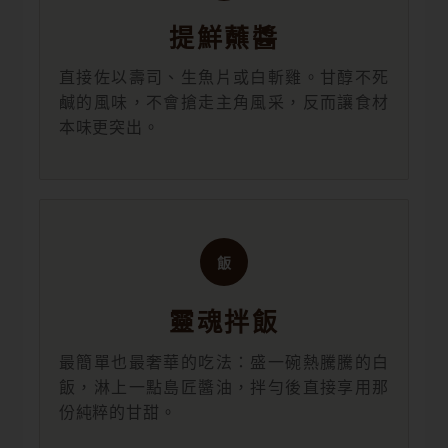
提鮮蘸醬
直接佐以壽司、生魚片或白斬雞。甘醇不死
鹹的風味，不會搶走主角風采，反而讓食材
本味更突出。
飯
靈魂拌飯
最簡單也最奢華的吃法：盛一碗熱騰騰的白
飯，淋上一點島匠醬油，拌勻後直接享用那
份純粹的甘甜。