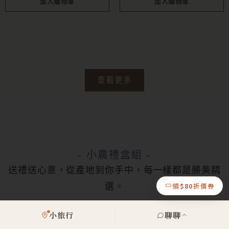
加入購物車
加入購物車
查看更多
- 小農禮盒組 -
送禮送心意，從產地到你手中，每一樣都是勝美精
領
$80
折價券
選。
此
小旅行
聊聊
產