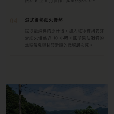
限於 6 至 9 月製作，產量格外稀少。
濕式後熟細火慢熬
提取最純粹的原汁後，加入紅冰糖與麥芽
膏細火慢熬近 10 小時。賦予醬油獨特的
焦糖氣息與甘醇滑順的微稠層次感。