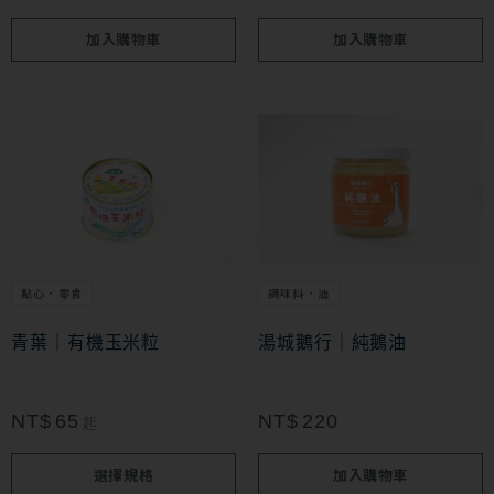
加入購物車
加入購物車
此
產
品
有
多
點心・零食
調味料・油
種
款
青葉｜有機玉米粒
湯城鵝行｜純鵝油
式。
可
NT$
65
NT$
220
起
在
選擇規格
加入購物車
產