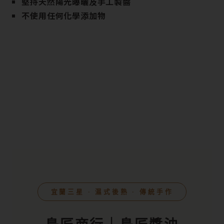
堅持天然陽光曝曬及手工製醬
不使用任何化學添加物
宜蘭三星 ‧ 濕式後熟 ‧ 傳統手作