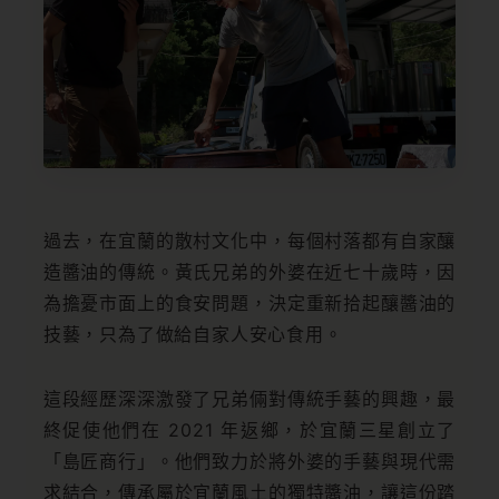
過去，在宜蘭的散村文化中，每個村落都有自家釀
造醬油的傳統。黃氏兄弟的外婆在近七十歲時，因
為擔憂市面上的食安問題，決定重新拾起釀醬油的
技藝，只為了做給自家人安心食用。
這段經歷深深激發了兄弟倆對傳統手藝的興趣，最
終促使他們在 2021 年返鄉，於宜蘭三星創立了
「島匠商行」。他們致力於將外婆的手藝與現代需
求結合，傳承屬於宜蘭風土的獨特醬油，讓這份踏