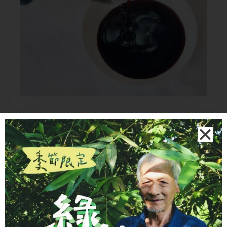
拌
極簡涼拌
只需「醬油＋薑絲＋香油」，就能輕鬆調出
風味絕佳的涼拌醬汁，適合搭配川燙蔬菜或