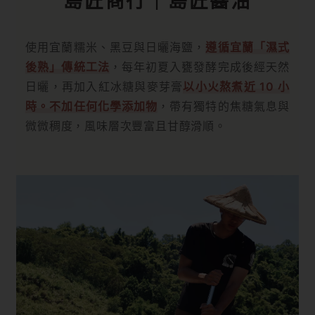
島匠商行｜島匠醬油
使用宜蘭糯米、黑豆與日曬海鹽，
遵循宜蘭「濕式
後熟」傳統工法
，每年初夏入甕發酵完成後經天然
日曬，再加入紅冰糖與麥芽膏
以小火熬煮近 10 小
時。不加任何化學添加物
，帶有獨特的焦糖氣息與
微微稠度，風味層次豐富且甘醇滑順。