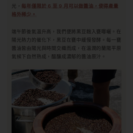
光，
每年僅限於 6 至 9 月可以做醬油，使得產量
格外稀少。
端午節後氣溫升高，我們便將黑豆麴入甕曝曬。在
陽光熱力的催化下，黑豆在甕中緩慢發酵。每一甕
醬油皆由陽光與時間交織而成，在溫潤的蘭陽平原
氣候下自然熟成，醞釀成濃郁的醬油原汁。