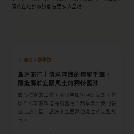
實的在地好味道能被更多人品嚐。
💡 產地人物專訪
島匠商行｜傳承阿嬤的傳統手藝，
釀造屬於宜蘭風土的獨特醬油
放棄穩定的工作，兩兄弟如何回到家鄉，將
歇業老茶廠改造為曬醬場？點擊閱讀我們親
自走訪三星，記錄下島匠醬油誕生的完整故
事。