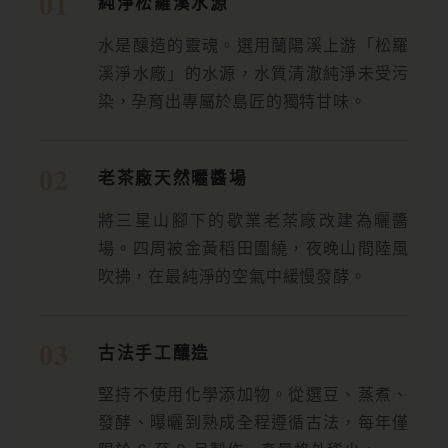
純淨松羅溪水源
水是釀造的靈魂。選用蘭陽溪上游「松羅
溪淨水廠」的水源，水質清澈純淨未受污
染，孕育出專屬於島匠的獨特甘味。
老茶廠天然曬醬場
將三星山腳下的歇業老茶廠改建為曬醬
場。四周被金黃稻田圍繞，夜晚山間陸風
吹拂，在最純淨的空氣中緩慢發酵。
古法手工釀造
堅持不使用化學添加物。從選豆、蒸煮、
發酵、曝曬到熟成全程遵循古法，每年僅