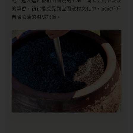
場，進入這片被稻田圍繞的土地，聞著空氣中淡淡
的醬香，彷彿能感受到宜蘭散村文化中，家家戶戶
自釀醬油的溫暖記憶。