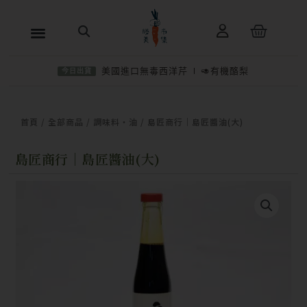
跳
購
至
物
主
籃
美國進口無毒西洋芹
🥑有機酪梨
今日出貨
要
內
−
＋
加入購物車
NT$
290
容
首頁
/
全部商品
/
調味料・油
/ 島匠商行｜島匠醬油(大)
島匠商行｜島匠醬油(大)