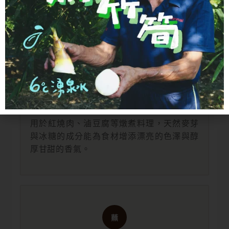
海鮮。
燉
溫潤燉煮
用於紅燒肉、滷豆腐等燉煮料理，天然麥芽
與冰糖的成分能為食材增添漂亮的色澤與醇
厚甘甜的香氣。
蘸