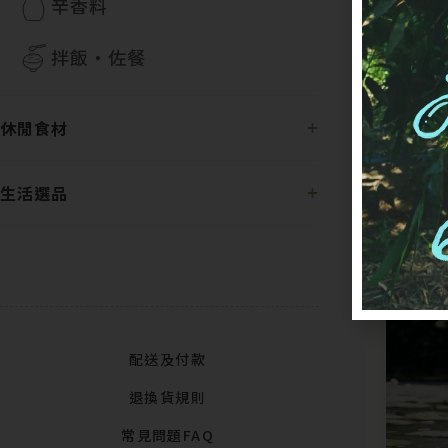
辛香料
拌飯・佐餐
休閒食材
生活選品
配送及付款
退換貨規則
常見問題FAQ