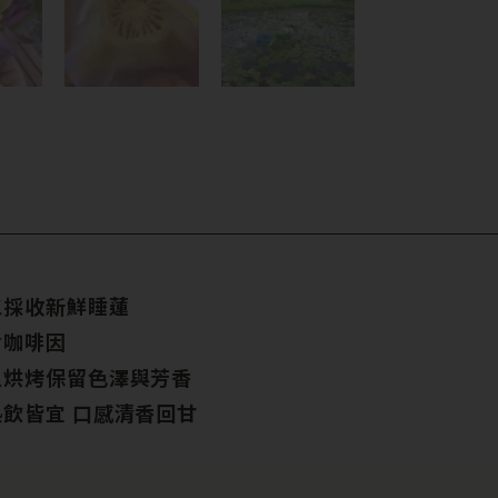
工採收新鮮睡蓮
含咖啡因
溫烘烤保留色澤與芳香
熱飲皆宜 口感清香回甘