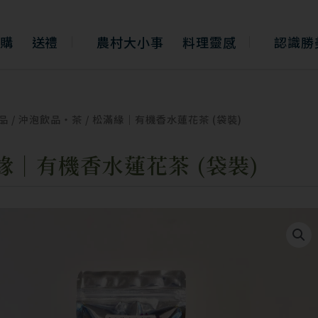
購
送禮
農村大小事
料理靈感
認識勝
品
/
沖泡飲品・茶
/ 松滿緣｜有機香水蓮花茶 (袋裝)
緣｜有機香水蓮花茶 (袋裝)