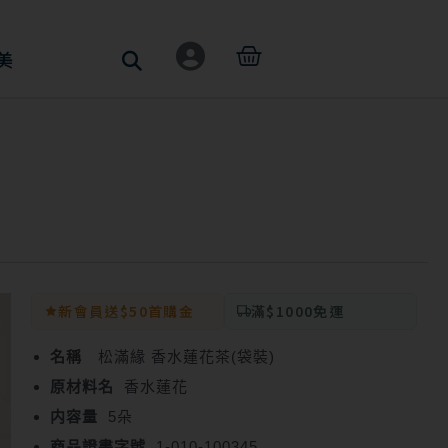
購
美
物
籃
新會員送$50首購金
滿$1000免運
名稱
松滿緣 香水蓮花茶(袋裝)
原材料名
香水蓮花
内容量
5朵
商品證書字號
1-010-100345