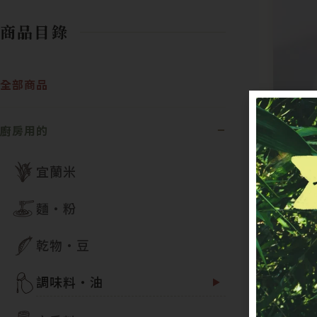
商品目錄
全部商品
廚房用的
宜蘭米
麵・粉
乾物・豆
調味料・油