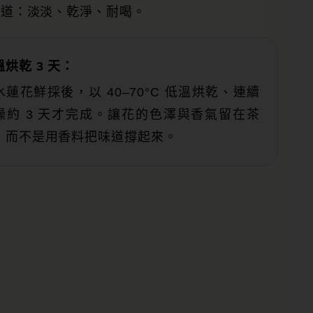
味道：淡淡、乾淨、耐喝。
溫烘乾 3 天：
水蓮花鮮採後，以 40–70°C 低溫烘乾、連續
燥約 3 天才完成。讓花的色澤與香氣留在茶
，而不是用香料把味道撐起來。