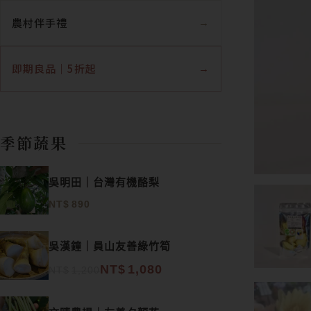
農村伴手禮
即期良品｜5折起
季節蔬果
吳明田｜台灣有機酪梨
NT$
890
原始價格：NT$1,200。
目前價格：NT$1,080。
吳漢鐘｜員山友善綠竹筍
NT$
1,080
NT$
1,200