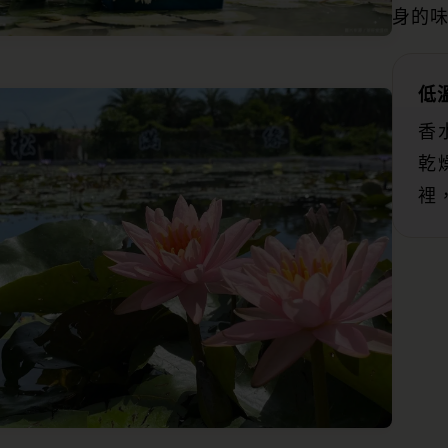
身的
低
香
乾
裡