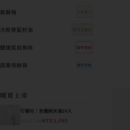
紫蘇梅
✨五送一
冷壓薺藍籽油
送手工香皂
鹽燒虱目魚絲
越多越省
蔬果保鮮袋
強效保鮮
暖胃上市
原始價格：NT$1,200。
目前價格：NT$1,080。
行健村｜有機純米湯24入
NT$
1,080
NT$
1,200