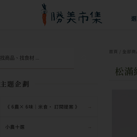
跳
至
選
主
要
內
首頁
/
全部商
搜
容
尋
松滿
主題企劃
《 6農× 6味｜米食‧ 訂閱提案 》
小農十選