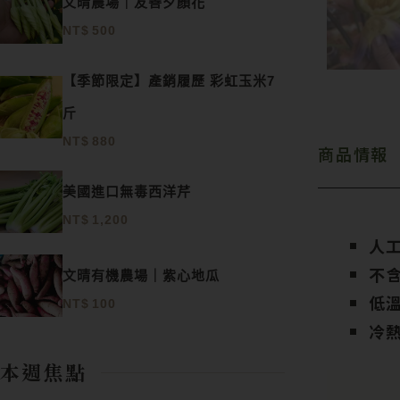
文晴農場｜友善夕顏花
NT$
500
【季節限定】產銷履歷 彩虹玉米7
斤
NT$
880
商品情報
美國進口無毒西洋芹
NT$
1,200
人
不
文晴有機農場｜紫心地瓜
低
NT$
100
冷
本週焦點