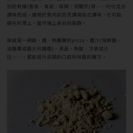
別的有機(香草、青菜、蒜頭、荷蘭芹)等⋯⋯均勻混合
調味而成，適用於魚肉菜的烹調與各式調味。也可點
綴在料理上，當作端上桌前的裝飾。
無論是一碗飯、麵、熱騰騰的pizza、醬汁(海鮮醬、
油醋醬或義大利麵醬)、湯品、熱盤、冷食或沙
拉⋯⋯，都能提升菜餚的口感和味蕾的層次。