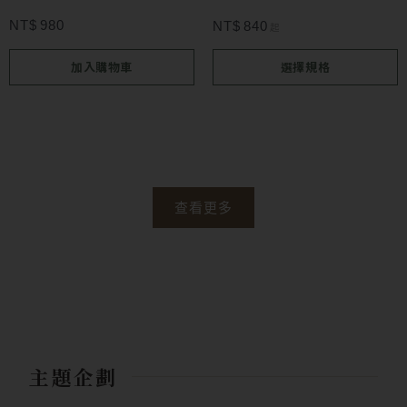
可
NT$
980
NT$
840
起
在
加入購物車
選擇規格
產
品
頁
面
選
查看更多
擇
選
項
主題企劃