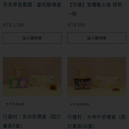
月見學習農園｜愛吃醋禮盒
【守護】宜蘭龜山島 筷架
一對
NT$
1,200
NT$
399
加入購物車
加入購物車
此
產
品
有
多
伴手禮禮盒組
伴手禮禮盒組
種
款
行健村｜玄米茶禮盒（起訂
行健村｜大地午茶禮盒（起
式。
量為5盒）
訂量為30盒）