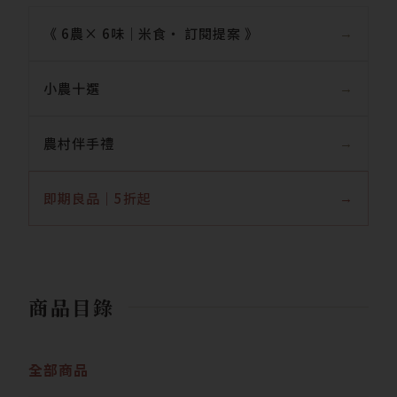
《 6農× 6味｜米食‧ 訂閱提案 》
小農十選
農村伴手禮
即期良品｜5折起
商品目錄
全部商品