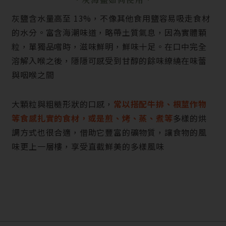
灰鹽含水量高至 13%，不像其他食用鹽容易吸走食材
的水分。富含海潮味道，略帶土質氣息，因為實體顆
粒，單獨品嚐時，滋味鮮明，鮮味十足。在口中完全
溶解入喉之後，隱隱可感受到甘醇的餘味繚繞在味蕾
與咽喉之間
大顆粒與粗糙形狀的口感，
常以搭配牛排、根莖作物
等食感扎實的食材，或是煎、烤、蒸、煮等
多樣的烘
調方式也很合適，借助它豐富的礦物質，讓食物的風
味更上一層樓，享受直截鮮美的多樣風味