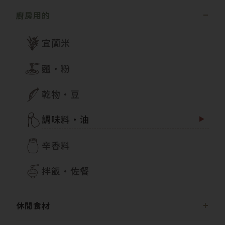
廚房用的
宜蘭米
麵・粉
乾物・豆
調味料・油
辛香料
拌飯・佐餐
休閒食材