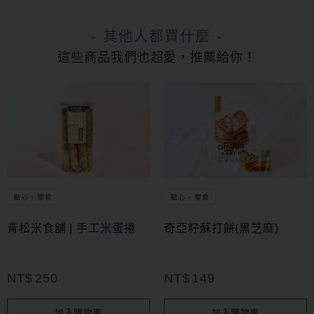
- 其他人都買什麼 -
這些商品我們也超愛，推薦給你！
點心・零食
點心・零食
青松米食舖 | 手工米蛋捲
奇亞籽蘇打餅(黑芝麻)
NT$
250
NT$
149
加入購物車
加入購物車