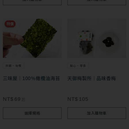
此
特價
特價
產
品
有
多
拌飯・佐餐
點心・零食
種
款
三味屋｜100％橄欖油海苔
天御梅製所｜品味香梅
式。
可
NT$
69
NT$
105
起
在
選擇規格
加入購物車
產
品