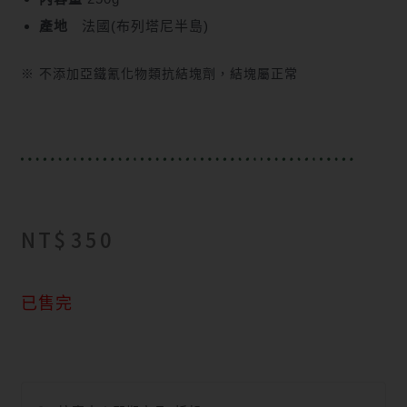
產地
法國(布列塔尼半島)
※ 不添加亞鐵氰化物類抗結塊劑，結塊屬正常
NT$
350
已售完