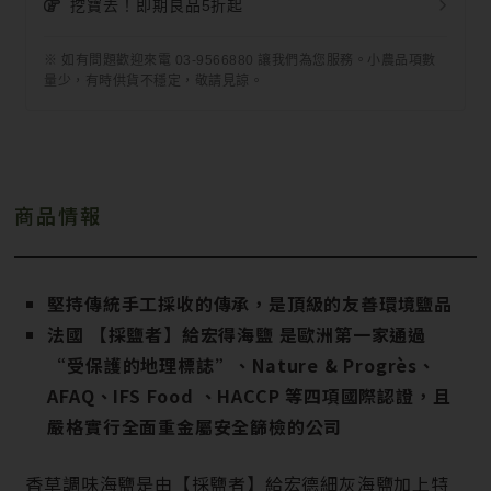
挖寶去！即期良品5折起
※ 如有問題歡迎來電 03-9566880 讓我們為您服務。小農品項數
量少，有時供貨不穩定，敬請見諒。
商品情報
堅持傳統手工採收的傳承，是頂級的友善環境鹽品
法國 【採鹽者】給宏得海鹽 是歐洲第一家通過
“受保護的地理標誌”、Nature & Progrès、
AFAQ、IFS Food 、HACCP 等四項國際認證，且
嚴格實行全面重金屬安全篩檢的公司
香草調味海鹽是由【採鹽者】給宏德細灰海鹽加上特