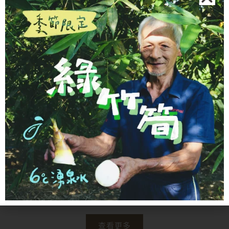
選
擇
選
項
調味料・油
調味料・油
BEAUFOR｜蜂蜜芥末醬
湯城鵝行｜純鵝油
NT$
180
NT$
220
加入購物車
加入購物車
查看更多