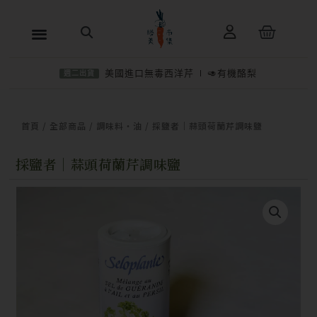
跳
購
至
物
主
籃
美國進口無毒西洋芹
🥑有機酪梨
週二出貨
要
內
−
＋
加入購物車
NT$
350
容
首頁
/
全部商品
/
調味料・油
/ 採鹽者｜蒜頭荷蘭芹調味鹽
採鹽者｜蒜頭荷蘭芹調味鹽