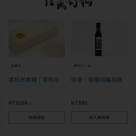
此
產
品
有
多
宜蘭米
調味料・油
種
青松米食舖 | 青松米
味榮｜有機純釀烏醋
款
式。
可
NT$
180
NT$
95
起
在
選擇規格
加入購物車
產
品