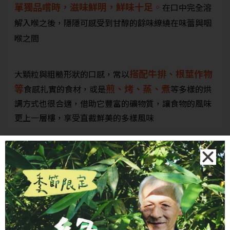
單獨品嚐時，滋味鮮明，鮮味十足
。
在口中完全溶
解入喉之後，隱隱可感受到甘醇的餘味繚繞在味蕾與咽
喉之間
搭配牛排、根莖作物
大顆粒與粗糙形狀的口感，常以
等
煎、烤、蒸、煮
食感扎實的食材，或是
等多樣的烘
調方式也很合適，借助它豐富的礦物質，讓食物的風味
更上一層樓，享受直截鮮美的多樣風味