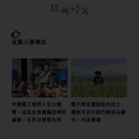
宜蘭小農專訪
半導體工程師人生大轉
離不開宜蘭黏黏的田土，
彎，成為友善蓮藕田裡的
種稻半百年頭的礁溪永續
藕像｜永昇甘蔗鄭永昇
米｜均采農場