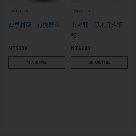
選
調味料・油
調味料・油
項
四季耕讀｜有機鹽麴
山埤間｜段木香菇細
鹽
NT$
200
NT$
380
加入購物車
加入購物車