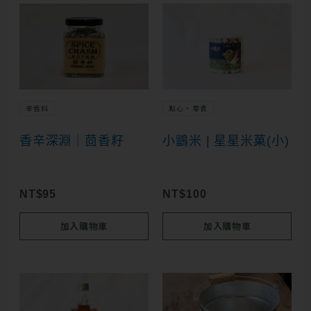
頁
面
選
擇
選
辛香料
點心・零食
項
香辛深淵｜茴香籽
小鶹米 | 星星米菓(小)
NT$
95
NT$
100
加入購物車
加入購物車
此
產