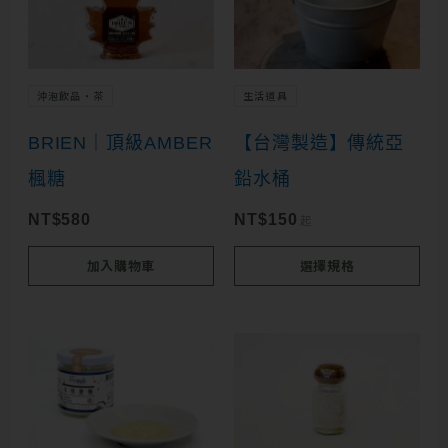
品
有
多
沖泡飲品・茶
生活道具
種
BRIEN｜頂級AMBER
【台灣製造】傳統亞
款
楓糖
鉛水桶
式。
可
NT$
580
NT$
150
起
在
加入購物車
選擇規格
產
品
頁
面
選
擇