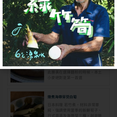
點我分享：
自製手作披薩
話說市面上很多麵粉都是進口麵
粉，小麥研磨後的有不飽和脂肪
酸，如果不放入一些添加物容易
產生油耗味而且不易保存，尤其
是需要長途跋涉的進口麵粉，因
此勝美在選擇麵粉的時候，本土
小麥絕對是第一首選
燉煮海帶芽茭白筍
日本料理 若竹煮，材料非常單
純，強調使用當季的新鮮筍子、
日式高湯及海帶芽三種，越是簡