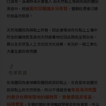
口濕地。漲潮時海水會進入 由天然黏土堆砌而成的鹽田
風吹日曬讓水分蒸發
渠道中，經過
，鹽顆粒便會沉積
在結晶池底部。
天然海鹽因為與黏土附著，因此會吸收存在黏土土壤中
附含的礦物質及其他天然營養物也因此顏色呈現灰色。
再以全天然及人工方式的方式採集，有別於一般工業化
大量生產的食用鹽
色澤質感
灰海鹽因為會接觸到鹽田底部的黏土，灰色是來自鹽池
來自海洋完整
底部黏土的天然原色，所以不僅蘊含著
的養分也帶有陸地的礦物質，營養價值非常高、
味道豐富
，灰鹽的顆粒使得觸感堅硬且附有雜質，所以