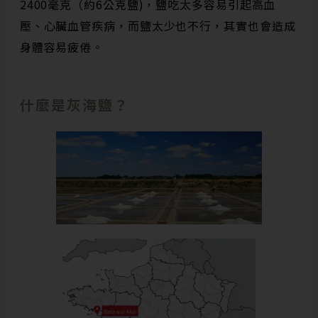
2400
毫克（約
6
公克鹽
)
，鹽吃太多容易引起高血
壓、心臟血管疾病，而鹽太少也不行，其實也會造成
身體容易疲倦。
什麼是灰海鹽？