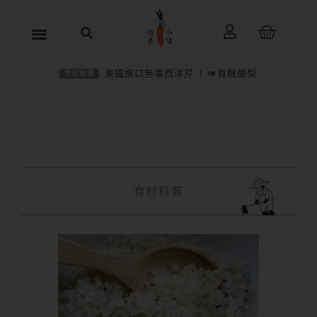
跳
購
至
物
主
籃
美國進口無毒西洋芹
🥑有機酪梨
今日出貨
要
內
容
食材科普