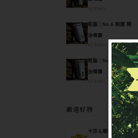
NT$
980
眠腦｜No.6 朝露 精
油噴霧
NT$
980
眠腦｜No.5 寂時 精
油噴霧
NT$
980
嚴選好物
卡莎＆蝦蝦｜金萱米