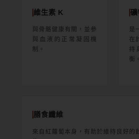
維生素 K
礦
與骨骼健康有關，並參
是
與血液的正常凝固機
在
制。
持
衡
膳食纖維
來自紅蘿蔔本身，有助於維持良好的