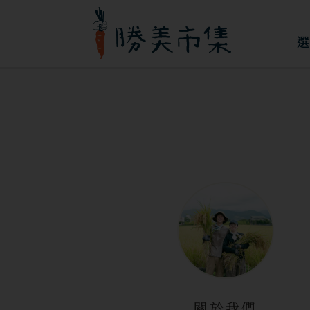
跳
至
選
主
要
內
容
關於我們