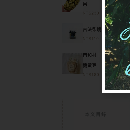
果
NT$
230
古法柴燒 黑芝麻粒
NT$
110
南和村｜日曬本土有
機黃豆
NT$
180
本文目錄