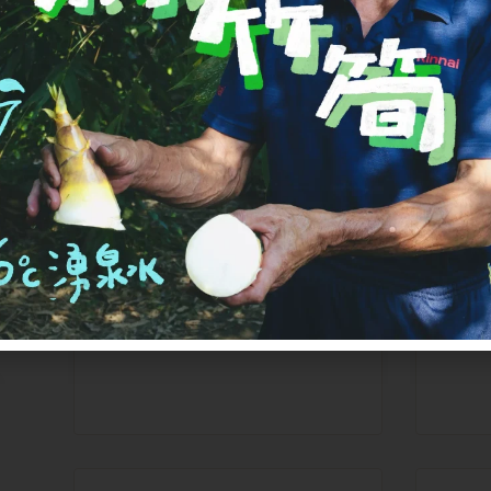
紅蘿蔔汁中蘊含的
β-胡蘿蔔素
維
在體內可轉換為維生素
參
A，對於維持視覺健康
成
和皮膚狀態有幫助。
牙