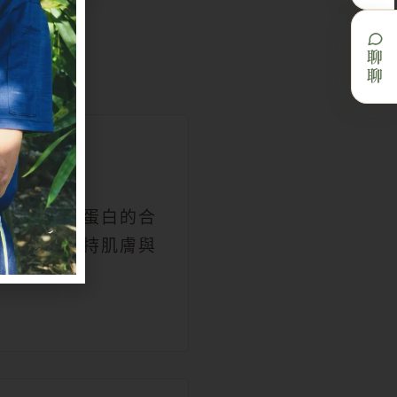
聊聊
能量
生素 C
與體內膠原蛋白的合
，有助於維持肌膚與
齦的健康。