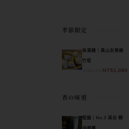
季節限定
原始價格：NT$1,200。
目前價格：NT$1,080。
吳漢鐘｜員山友善綠
竹筍
NT$
1,080
NT$
1,200
香の味道
眠腦｜No.3 溪谷 精
油噴霧