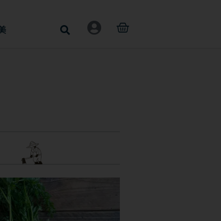
購
美
物
籃