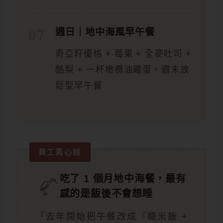
週日｜地中海風早午餐
奇亞籽優格 + 莓果 + 全麥吐司 +
酪梨 + 一杯橄欖油雞蛋。週末放
鬆型早午餐
員工真心話
吃了 1 個月地中海餐，最有
感的是飯後不會想睡
「去年開始把午餐改成『糙米飯 +