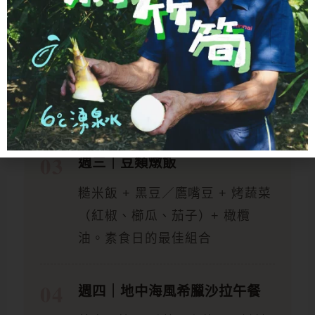
週二｜全麥義大利麵
全麥螺旋麵 + 番茄醬 + 雞胸肉或
蝦仁 + 橄欖油淋醬。義大利當地
經典版本
週三｜豆類燉飯
糙米飯 + 黑豆／鷹嘴豆 + 烤蔬菜
（紅椒、櫛瓜、茄子）+ 橄欖
油。素食日的最佳組合
週四｜地中海風希臘沙拉午餐