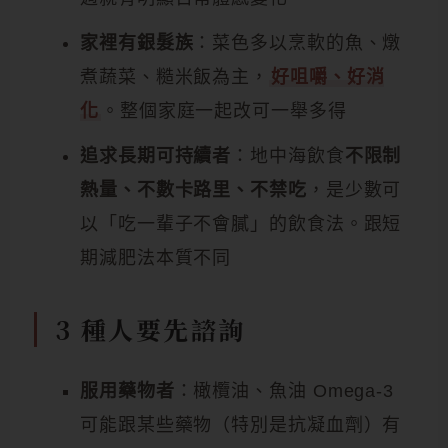
家裡有銀髮族
：菜色多以烹軟的魚、燉
煮蔬菜、糙米飯為主，
好咀嚼、好消
化
。整個家庭一起改可一舉多得
追求長期可持續者
：地中海飲食
不限制
熱量、不數卡路里、不禁吃
，是少數可
以「吃一輩子不會膩」的飲食法。跟短
期減肥法本質不同
3 種人要先諮詢
服用藥物者
：橄欖油、魚油 Omega-3
可能跟某些藥物（特別是抗凝血劑）有