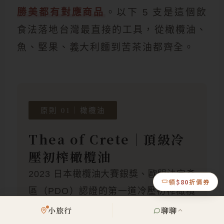
勝美都有對應商品
。以下 5 支是這個飲
食法落地台灣最直接的工具，從橄欖油、
魚、堅果、義大利麵到苦茶油都齊全。
原則 01｜橄欖油
Thea of Crete｜頂級冷
壓初榨橄欖油
2023 日本橄欖油大賽銀獎、歐盟法定產
領
$80
折價券
區（PDO）認證的第一道冷壓初榨橄欖
油。
適合中溫煎煮、生飲、淋沙拉
。地
小旅行
聊聊