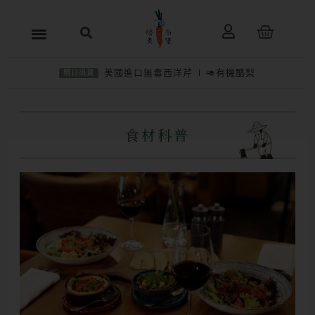
跳
購
至
物
主
籃
美國進口無毒西洋芹
🥑有機酪梨
明日出貨
要
內
容
食材科普