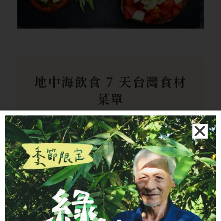
地中海飲食 7 天台灣食材
菜單
週一｜糙米鯖魚便當
糙米飯 + 烤鯖魚 + 燙青菜（淋初
榨橄欖油） + 一小把杏仁。鯖魚
是 Omega-3 豐富的好魚類來源