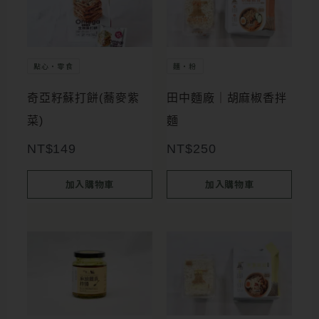
點心・零食
麵・粉
奇亞籽蘇打餅(蕎麥紫
田中麵廠｜胡麻椒香拌
菜)
麵
NT$
149
NT$
250
加入購物車
加入購物車