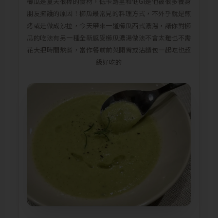
櫛瓜是夏天很棒的食材，低卡路里和低GI是他被很多養身
朋友擁護的原因！櫛瓜最常見的料理方式，不外乎就是煎
烤或是做成沙拉，今天帶來一道櫛瓜西式濃湯，讓你對櫛
瓜的吃法有另一種全新感受櫛瓜濃湯做法不會太難也不需
花大把時間熬煮，當作餐前前菜開胃或沾麵包一起吃也超
級好吃的