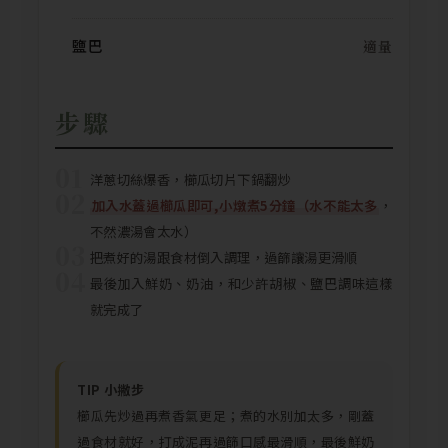
鹽巴
適量
步驟
01
洋蔥切絲爆香，櫛瓜切片下鍋翻炒
02
加入水蓋過櫛瓜即可,小燉煮5分鐘（水不能太多
，
不然濃湯會太水）
03
把煮好的湯跟食材倒入調理，過篩讓湯更滑順
04
最後加入鮮奶、奶油，和少許胡椒、鹽巴調味這樣
就完成了
TIP 小撇步
櫛瓜先炒過再煮香氣更足；煮的水別加太多，剛蓋
過食材就好，打成泥再過篩口感最滑順，最後鮮奶