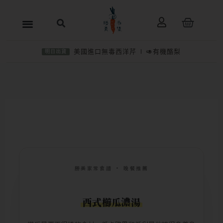
跳
購
至
物
主
籃
美國進口無毒西洋芹
🥑有機酪梨
明日出貨
要
內
容
勝美家常食譜 · 晚餐推薦
西式櫛瓜濃湯