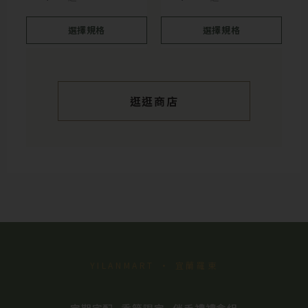
可
可
在
在
選擇規格
選擇規格
產
產
品
品
頁
頁
逛逛商店
面
面
選
選
擇
擇
選
選
項
項
YILANMART · 宜蘭羅東