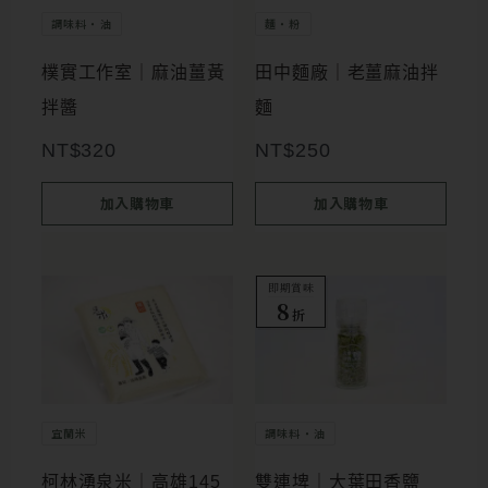
調味料・油
麵・粉
樸實工作室｜麻油薑黃
田中麵廠｜老薑麻油拌
拌醬
麵
NT$
320
NT$
250
加入購物車
加入購物車
即期賞味
8
折
宜蘭米
調味料・油
柯林湧泉米｜高雄145
雙連埤｜大葉田香鹽