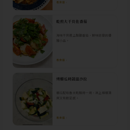
看食譜 ›
乾煎大干貝佐番茄
海味干貝遇上酸甜番茄，鮮味迸發的優
雅小品。
看食譜 ›
烤櫛瓜時蔬溫沙拉
櫛瓜配哈魯米乾酪烤一烤，淋上檸檬清
爽又有飽足感。
看食譜 ›