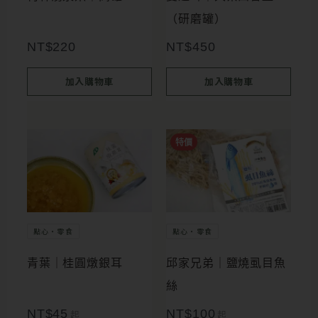
（研磨罐）
NT$
220
NT$
450
加入購物車
加入購物車
此
此
特價
產
產
品
品
有
有
多
多
點心・零食
點心・零食
種
種
青葉｜桂圓燉銀耳
邱家兄弟｜鹽燒虱目魚
款
款
絲
式。
式。
NT$
45
NT$
100
起
起