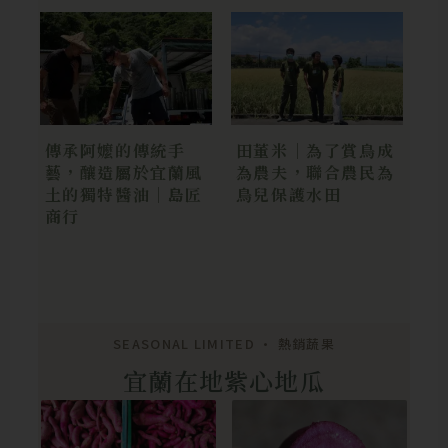
傳承阿嬤的傳統手
田董米｜為了賞鳥成
藝，釀造屬於宜蘭風
為農夫，聯合農民為
土的獨特醬油｜島匠
鳥兒保護水田
商行
SEASONAL LIMITED • 熱銷蔬果
宜蘭在地紫心地瓜