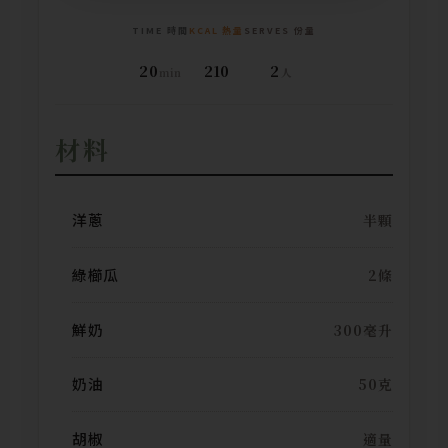
TIME 時間
KCAL 熱量
SERVES 份量
20
210
2
min
人
材料
洋蔥
半顆
綠櫛瓜
2條
鮮奶
300毫升
奶油
50克
胡椒
適量