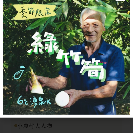
食材科普
MCT 油是什麼？跟椰
子油差在哪？4 個關鍵
幫你選對油
【超級食物】青花椰菜
苗功效有哪些？背後的
研究與 4 種家常吃法
小農村大人物