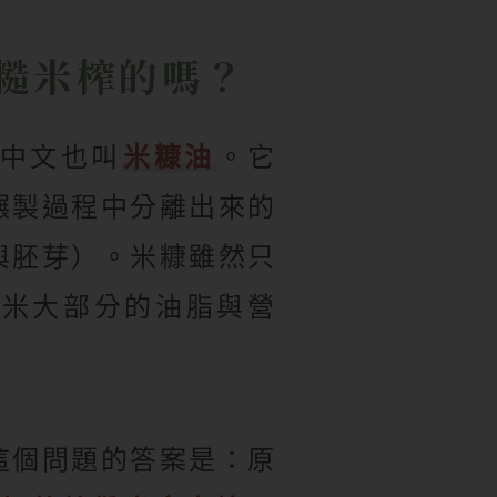
糙米榨的嗎？
l，中文也叫
米糠油
。它
碾製過程中分離出來的
與胚芽）。米糠雖然只
稻米大部分的油脂與營
這個問題的答案是：原