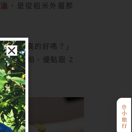
糠油
，是從稻米外層那
事：「這真的好嗎？」
高溫真相、優點跟 2
懂。
小旅行