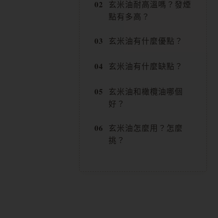
玄米油耐高溫嗎？發煙
產
點有多高？
品
玄米油有什麼優點？
頁
面
玄米油有什麼缺點？
選
玄米油和橄欖油哪個
擇
好？
選
玄米油怎麼用？怎麼
項
挑？