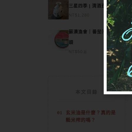
三星四季 | 清酒壺-蜻蜓
NT$
1,280
此
蘇澳漁會｜番茄汁鯖魚罐
產
頭
NT$
50
品
起
有
多
種
本文目錄
款
式。
玄米油是什麼？真的是
可
糙米榨的嗎？
在