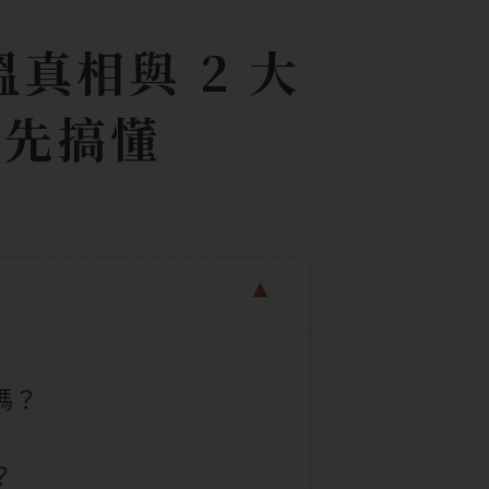
真相與 2 大
前先搞懂
嗎？
？