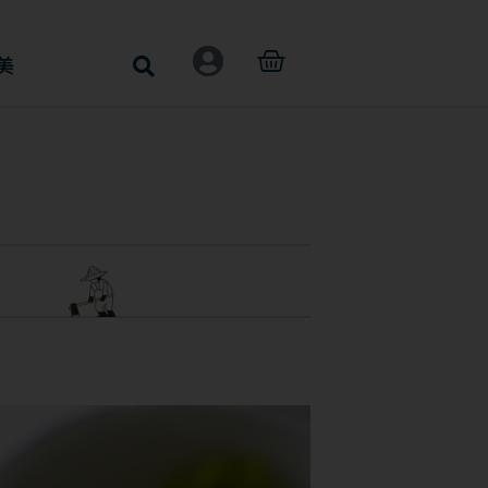
購
美
物
籃