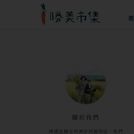
跳
至
選
主
要
內
容
關於我們
傳遞宜蘭在地美好的選物店。我們