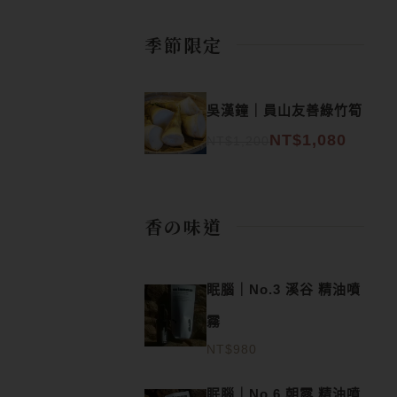
季節限定
原始價格：NT$1,200。
目前價格：NT$1,080。
吳漢鐘｜員山友善綠竹筍
NT$
1,080
NT$
1,200
香の味道
眠腦｜No.3 溪谷 精油噴
霧
NT$
980
眠腦｜No.6 朝露 精油噴