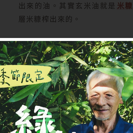
出來的油。其實玄米油就是
米
層米糠榨出來的。
店裡客人拿起玄米油最常問兩件
「是不是糙米榨的？」這篇就把耐
個缺點一次講清楚，買之前先搞