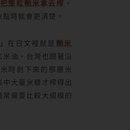
是把整粒糙米拿去榨
。
缺點時就會更清楚。
」在日文裡就是
糙米
玄米油，台灣也跟著沿
碾米時剝下來的那層米
集中大量米糠才榨得出
通常需要比較大規模的