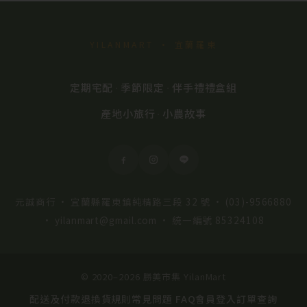
YILANMART · 宜蘭羅東
定期宅配
季節限定
伴手禮禮盒組
·
·
產地小旅行
小農故事
·
元誠商行 · 宜蘭縣羅東鎮純精路三段 32 號 ·
(03)-9566880
·
yilanmart@gmail.com
· 統一編號 85324108
© 2020–2026 勝美市集 YilanMart
配送及付款
退換貨規則
常見問題 FAQ
會員登入
訂單查詢