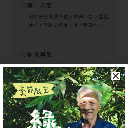
01
第一次蒸
泡好去心的蓮子放入內鍋，加水蓋過
蓮子，外鍋 2 杯水，按下開關蒸。
02
補水再蒸
開關跳起後把水補滿、再次蓋過蓮
子，外鍋再加 2 杯水續蒸，蓮子會更
綿。
03
加糖收尾
蓮子夠軟後加冰糖，外鍋半杯水再蒸