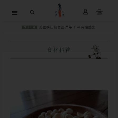
跳
購
至
物
主
籃
美國進口無毒西洋芹
🥑有機酪梨
今日出貨
要
內
容
食材科普