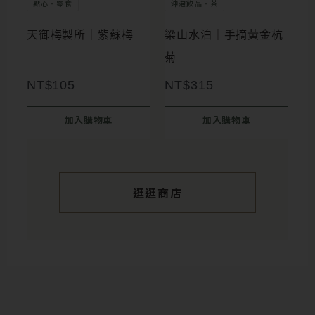
點心・零食
沖泡飲品・茶
天御梅製所｜紫蘇梅
梁山水泊｜手摘黃金杭
菊
NT$
105
NT$
315
加入購物車
加入購物車
逛逛商店