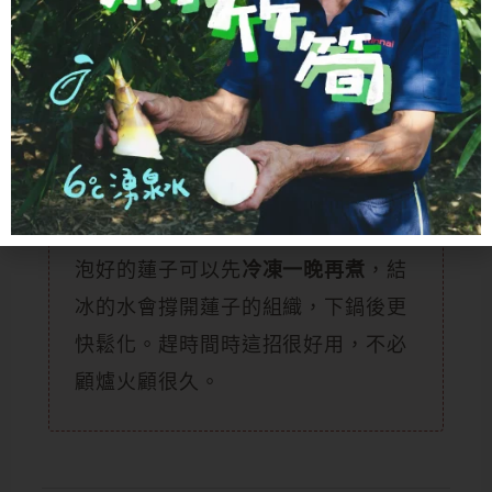
一次，讓甜味融進去就完成。
想要綿到「入口即化」的小撇步
泡好的蓮子可以先
冷凍一晚再煮
，結
冰的水會撐開蓮子的組織，下鍋後更
快鬆化。趕時間時這招很好用，不必
顧爐火顧很久。