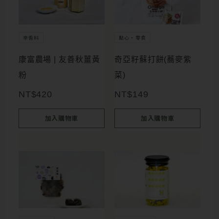
辛香料
點心・零食
康富農場 | 友善秋薑黃
奇亞籽蘇打餅(蕎麥紫
粉
菜)
NT$
420
NT$
149
加入購物車
加入購物車