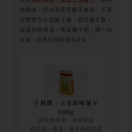
這包
原料單純，就是上等蓮子
，原味
無調味，所以怎麼搭都不搶味。不管
你想煮白木耳蓮子湯、銀耳蓮子露，
還是加進燉湯、煮成蓮子粥，備一包
在家，想煮的時候隨手就有。
十翼饌｜上等原味蓮子
100g
原味無調味・原料單純
煮甜湯、燉湯、蓮子粥都好搭