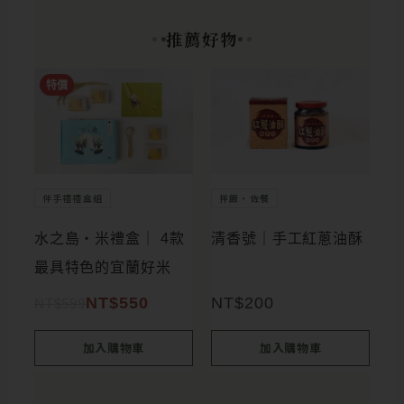
推薦好物
原始價格：NT$599。
目前價格：NT$550。
特價
伴手禮禮盒組
拌飯・佐餐
水之島‧米禮盒｜ 4款
清香號｜手工紅蔥油酥
最具特色的宜蘭好米
NT$
550
NT$
200
NT$
599
加入購物車
加入購物車