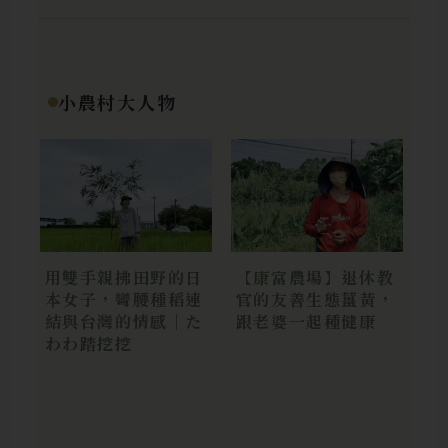
小農村大人物
用雙手親拂田野的日
【康富農場】退休教
本女子，彎腰種稻連
官的友善生態薑黃，
結與台灣的情感｜た
跟老婆一起種健康
わわ踏挖挖