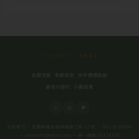
擇
選
項
YILANMART · 宜蘭羅東
定期宅配
季節限定
伴手禮禮盒組
·
·
產地小旅行
小農故事
·
元誠商行 · 宜蘭縣羅東鎮純精路三段 32 號 ·
(03)-9566880
·
yilanmart@gmail.com
· 統一編號 85324108