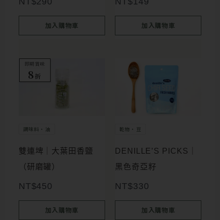
NT$
290
NT$
149
加入購物車
加入購物車
即期賞味
8
折
調味料・油
乾物・豆
雙連埤｜大葉田香鹽
DENILLE’S PICKS｜
（研磨罐）
黑色奇亞籽
NT$
450
NT$
330
加入購物車
加入購物車