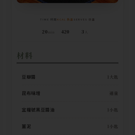
TIME 時間
KCAL 熱量
SERVES 份量
20
420
3
min
人
材料
豆瓣醬
1大匙
昆布味增
適量
宜糧號黑豆醬油
1小匙
薑泥
1小匙