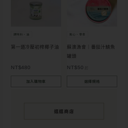
產
品
有
多
調味料・油
點心・零食
種
第一道冷壓初榨椰子油
蘇澳漁會｜番茄汁鯖魚
款
罐頭
式。
NT$
480
NT$
50
起
可
在
加入購物車
選擇規格
產
品
頁
逛逛商店
面
選