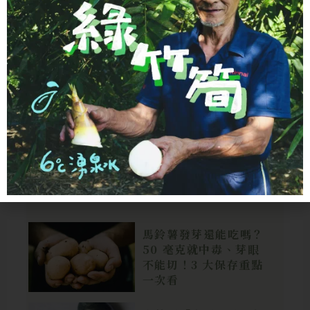
AI 廚房助手
不知道煮什麼？輸入冰箱現有食材，讓 AI 立
即為您規劃今日的美味菜單。
開始規劃
→
食材科普
馬鈴薯發芽還能吃嗎？
50 毫克就中毒、芽眼
不能切！3 大保存重點
一次看