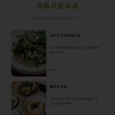
推薦其他食譜
再來幾道十分鐘就能上桌的快手菜
涼拌青花筍味增豆腐
青花筍的脆甜配味增豆腐泥，鹹甜清爽
的快手涼拌。
看食譜 ›
鱸魚茶泡飯
米飯淋上熱茶湯，清淡卻營養豐富，日
式經典的簡單美味。