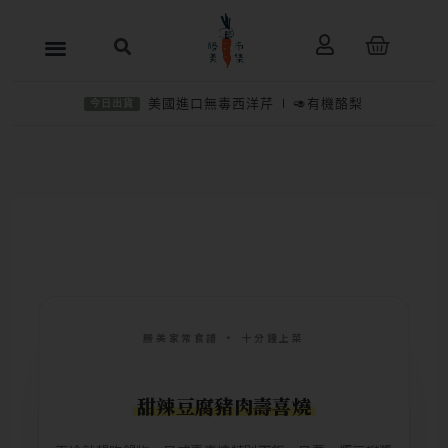
跳
購
至
物
主
籃
美國進口無毒西洋芹
🥑有機酪梨
今日出貨
要
內
容
勝美家常食譜 · 十分鐘上菜
甜辣豆腐豬肉壽喜燒