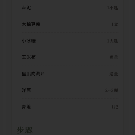
蒜泥
1小匙
木棉豆腐
1盒
小冰糖
1大匙
玉米筍
適量
里肌肉涮片
適量
洋蔥
2~3顆
青蔥
1把
步驟