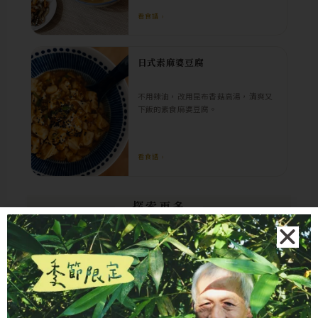
看食譜 ›
日式素麻婆豆腐
不用辣油，改用昆布香菇高湯，清爽又
下飯的素食麻婆豆腐。
看食譜 ›
探索更多
SMART KITCHEN