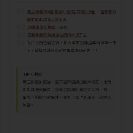
01
將豆板醤/砂糖/醤油1/薑泥/蒜泥1小匙
，
全部都放
鍋中加水250cc開大火
02
沸騰後放入豆腐
、蔬菜
03
豆腐和蔬菜熟透後在把肉片放下去
04
肉片的顏色變之後，加入洋蔥跟雞蛋再稍微煮一下
下，這樣酸辣豆腐豬肉壽喜燒就完成了！
TIP 小撇步
用豆瓣醬加醬油、薑蒜泥和糖調出甜辣鍋底，比例
抓對其他就簡單；先煮豆腐和耐煮蔬菜入味，肉片
最後下鍋變色就好才不會老，加洋蔥和蛋一起煮更
鮮甜。