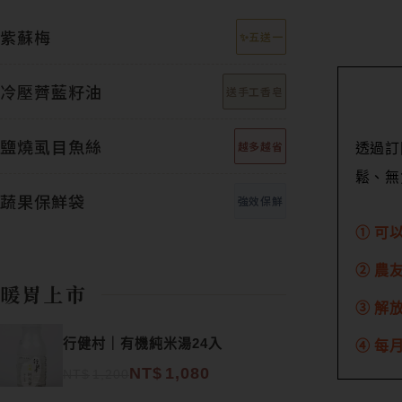
紫蘇梅
✨五送一
冷壓薺藍籽油
送手工香皂
鹽燒虱目魚絲
越多越省
透過訂
鬆、無
蔬果保鮮袋
強效保鮮
① 可
② 農
暖胃上市
③ 解
原始價格：NT$1,200。
目前價格：NT$1,080。
行健村｜有機純米湯24入
④ 每
NT$
1,080
NT$
1,200