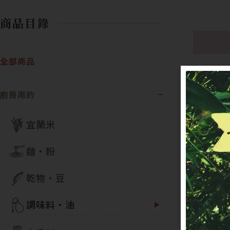
商品目錄
全部商品
定期配送
廚房用的
別每月配
宜蘭米
麵・粉
目前僅提
乾物・豆
調味料・油
完成首次
訂單建立日