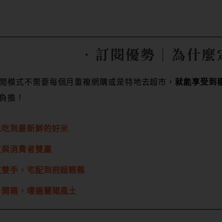
‧訂閱優勢｜
為什麼
閱模式不需要每個月重複網購或是特地去超市，
就能享受到
負擔！
以吃到最新鮮的好米
友與消費者雙贏
放雙手，宅配到府超輕鬆
月開箱，嚐遍蘭陽風土