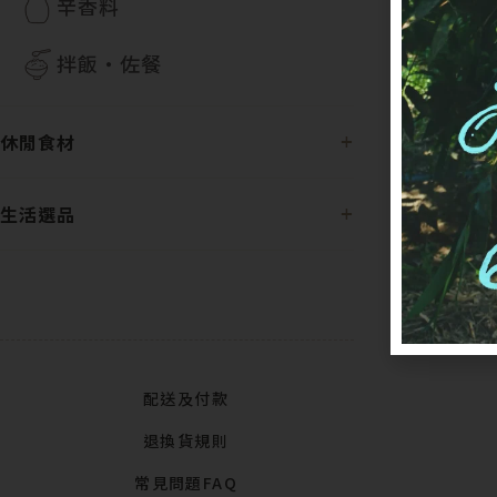
辛香料
拌飯・佐餐
您可以隨
休閒食材
案，請於
生活選品
配送及付款
退換貨規則
常見問題FAQ