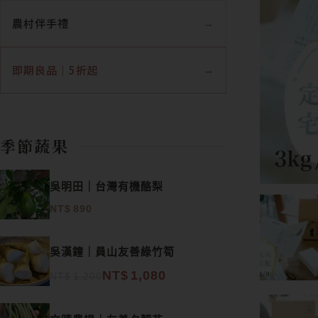
農村伴手禮
即期良品｜5折起
季節蔬果
吳明田｜台灣有機酪梨
NT$
890
原始價格：NT$1,200。
目前價格：NT$1,080。
吳漢鐘｜員山友善綠竹筍
NT$
1,080
NT$
1,200