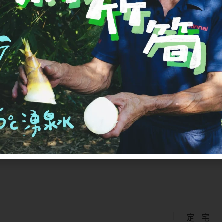
● 隨時取消
時輕鬆停止訂閱。您也可以在一次使用後取消或跳過（一次
出貨前 5 天
透過官方 LINE
、
客服信箱或是來電（03-9566
—
米
期
定
宅
配