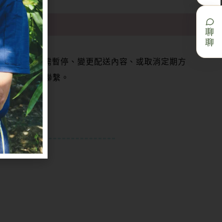
聊聊
中斷）。若您需暫停、變更配送內容、或取消定期方
880）與我們聯繫。