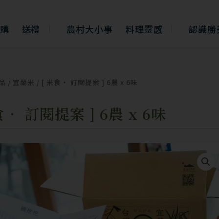
購
送禮
農村大小事
料理靈感
認識勝
品
/
宜蘭米
/ [ 米食‧ 訂閱提案 ] 6農 x 6味
食‧ 訂閱提案 ] 6農 x 6味