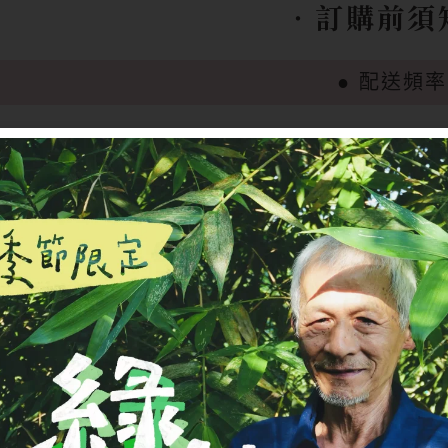
‧訂購前須
● 配送頻率
方案為
每月配送一次，共計 6 次
，並統一在
每月 1～5 日
送3公斤 及 6 公斤的小農白米，方便按家庭人數自由調整
● 付款方式
供
信用卡定期扣款
方式，讓您每月自動完成付款，不需重複
下單後，系統將以該日為基準，每月同一天自動扣款並建立新訂單
期為 2 月 20 日、3 月 20 日、4 月 20 日…… 以此類推。