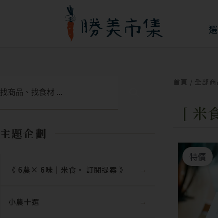
跳
至
選
主
要
內
首頁
/
全部商
搜
容
尋
[ 米
主題企劃
特價
《 6農× 6味｜米食‧ 訂閱提案 》
小農十選