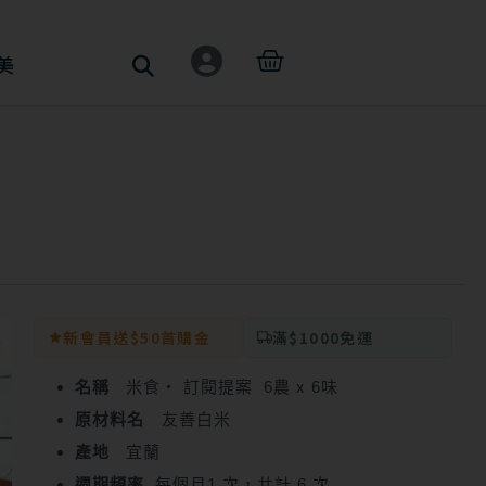
購
美
物
籃
新會員送$50首購金
滿$1000免運
名稱
米食‧ 訂閱提案 6農 x 6味
原材料名
友善白米
產地
宜蘭
週期頻率
每個月1 次，共計 6 次