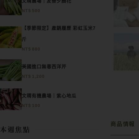
文晴農場｜友善夕顏花
NT$
500
【季節限定】產銷履歷 彩虹玉米7
斤
NT$
880
美國進口無毒西洋芹
NT$
1,200
文晴有機農場｜紫心地瓜
NT$
100
商品情報
本週焦點