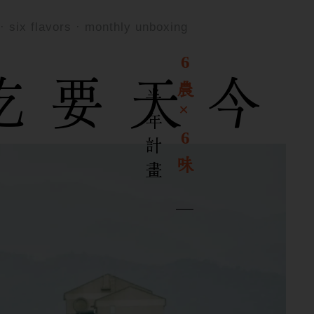
· six flavors · monthly unboxing
6
吃
今天要
農×
半
畫
6
味
｜
年
計