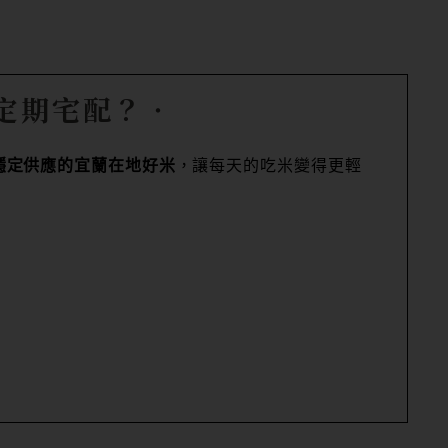
定期宅配？
‧
穩定供應的宜蘭在地好米
，讓每天的吃米變得更輕