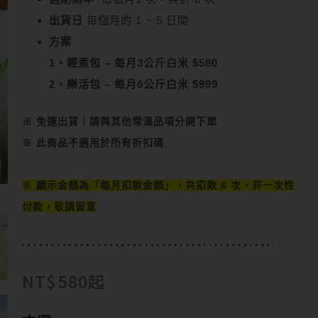
出貨日
每個月的 1 ~ 5 日間
方案
1、輕煮包 – 每月3公斤白米 $580
2、樂活包 – 每月6公斤白米 $999
※ 免運出貨｜
請與其他常溫品項分開下單
※ 此商品不適用於所有折扣碼
※ 顯示金額為
「每月扣款金額」
，共扣款 6 次，非一次性
付款，敬請留意
NT$
580
起