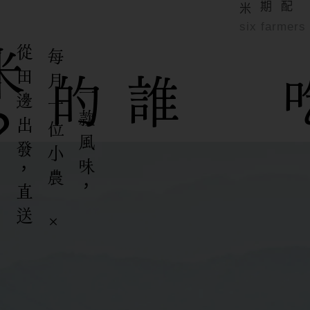
six farmers 
米
？
。
從
田
邊
出
發
，
直
送
餐
桌
每
月
一
位
小
農
×
款
風
味
誰的
一
，