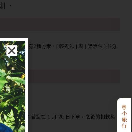
知
‧
之間出貨
。總共有2種方案，[ 輕煮包 ] 與 [ 樂活包 ] 並分
操作。
小旅行
。例如：若您在 1 月 20 日下單，之後的扣款與