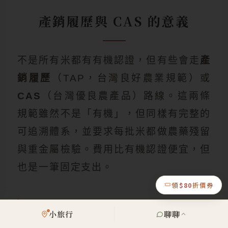
產銷履歷與 CAS 的意義
不是所有米都有有機認證，但有些會走
產
銷履歷
（TAP，台灣良好農業規範）或
CAS
（台灣優良農產品）路線。這兩條
規範雖然不是「有機」，但同樣有完整的
可追溯體系，並要求每批米都做農藥殘留
與重金屬檢驗。費用比有機認證便宜，但
也是一筆固定支出。
領
$80
折價券
小旅行
聊聊
延伸閱讀