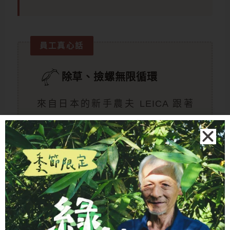
員工真心話
除草、撿螺無限循環
來自日本的新手農夫 LEICA 跟著
「慢島生活」一起學習種稻，並於
2023 年在員山深溝接手了一塊 2 分
地的田，一路陪伴自己親手種下的水
稻成長到收成，深刻體會種植友善米
的辛勞。
那一年的除草、撿螺，是真
的沒完沒了的循環
。
— 勝美種田日記