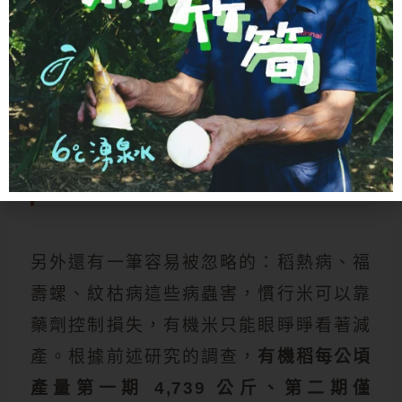
菜鳥農夫日記
看 LEICA 的種田日記：從新手到收成
的真實紀錄
另外還有一筆容易被忽略的：稻熱病、福
壽螺、紋枯病這些病蟲害，慣行米可以靠
藥劑控制損失，有機米只能眼睜睜看著減
產。根據前述研究的調查，
有機稻每公頃
產量第一期 4,739 公斤、第二期僅