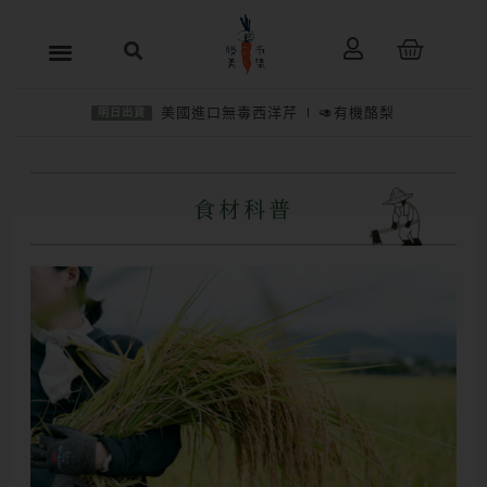
跳
購
至
物
主
籃
美國進口無毒西洋芹
🥑有機酪梨
明日出貨
要
內
容
食材科普