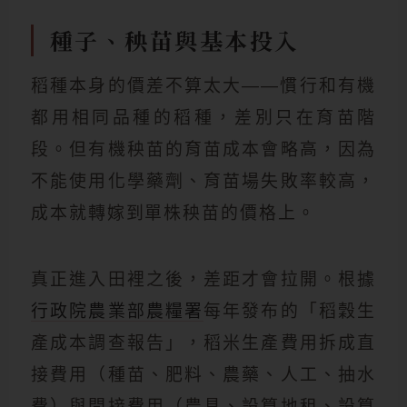
種子、秧苗與基本投入
稻種本身的價差不算太大——慣行和有機
都用相同品種的稻種，差別只在育苗階
段。但有機秧苗的育苗成本會略高，因為
不能使用化學藥劑、育苗場失敗率較高，
成本就轉嫁到單株秧苗的價格上。
真正進入田裡之後，差距才會拉開。根據
行政院農業部農糧署
每年發布的「稻穀生
產成本調查報告」，稻米生產費用拆成直
接費用（種苗、肥料、農藥、人工、抽水
費）與間接費用（農具、設算地租、設算