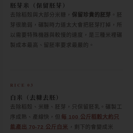
胚芽米（保留胚芽）
去除稻殼與大部分米糠，
保留珍貴的胚芽
。胚
芽很脆弱，碾製時力道太大會把胚芽打掉，所
以需要特殊機器與較慢的速度，是三種米裡碾
製成本最高、留胚率要求最嚴的。
RICE 03
白米（去糠去胚）
去除稻殼、米糠、胚芽，只保留胚乳。碾製工
序成熟、產線快，但
每 100 公斤稻穀大約只
能產出 70-72 公斤白米
，剩下的會變成米