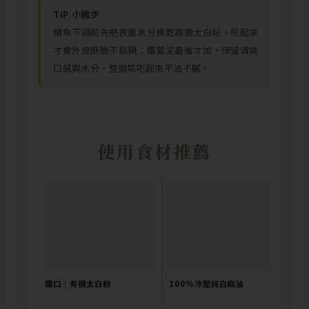
TIP 小撇步
鯖魚下鍋前先把表面水分擦乾再撒太白粉，煎起來
才會外皮酥脆不黏鍋；蘿蔔泥最後才加，保留清爽
口感與水分，整道菜吃起來不油不膩。
使用食材推薦
龍口｜有機太白粉
100%冷壓純白麻油
島匠