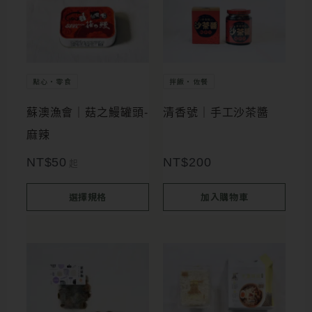
產
品
有
多
點心・零食
拌飯・佐餐
種
蘇澳漁會｜菇之鰻罐頭-
清香號｜手工沙茶醬
款
麻辣
式。
NT$
50
NT$
200
起
可
在
選擇規格
加入購物車
產
品
頁
面
選