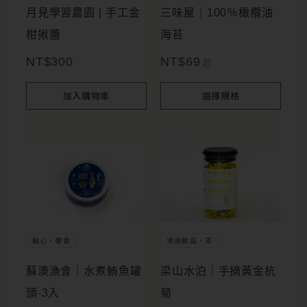
種
月見學習農園 | 手工金
三味屋｜100％橄欖油
款
柑揪醬
海苔
式。
NT$
300
NT$
69
起
可
在
加入購物車
選擇規格
產
品
頁
面
選
擇
點心・零食
沖泡飲品・茶
選
項
蘇澳漁會｜水煮鮪魚罐
梁山水泊｜手摘黃金杭
頭-3入
菊