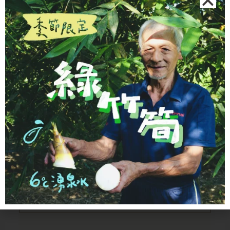
探索更多
SMART KITCHEN
AI 廚房助手
不知道煮什麼？輸入冰箱現有食材，讓 AI 立
即為您規劃今日的美味菜單。
開始規劃
→