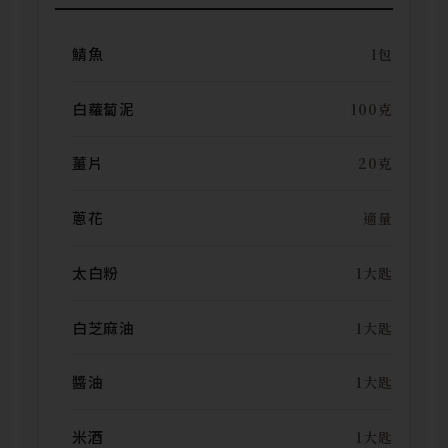
鯖魚
1包
白蘿蔔泥
100克
薑片
20克
蔥花
適量
太白粉
1大匙
白芝麻油
1大匙
醬油
1大匙
米酒
1大匙