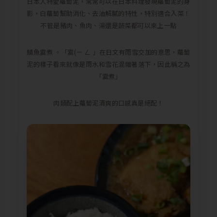
日本人特愛蘿蔔泥，常常可以在日本料理發現蘿蔔泥的身
影，白蘿蔔幫助消化、去油解膩的特性，特別適合入菜！
不管是豬肉、魚肉、湯還是蔬菜都可以來上一點
鯖魚霙煮 。「霙(ㄧ ㄥ 」在日文有雨雪交加的意思，蘿蔔
泥的樣子看來就像是雨水和雪花混雜著落下，因此稱之為
「霙煮」
肉類配上蘿蔔泥清爽的口感真是絕配！