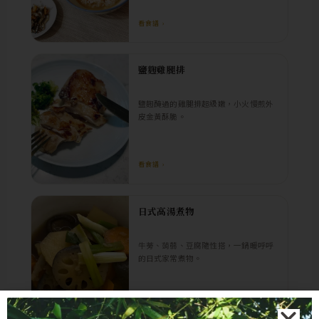
看食譜 ›
鹽麴雞腿排
鹽麴醃過的雞腿排超級嫩，小火慢煎外
皮金黃酥脆。
看食譜 ›
日式高湯煮物
牛蒡、蒟蒻、豆腐隨性搭，一鍋暖呼呼
的日式家常煮物。
看食譜 ›