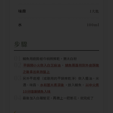
味霖
1大匙
水
100ml
步驟
01
鯖魚用廚房紙巾稍微擦乾，撒太白粉
02
平鍋開小火倒入白芝麻油
，
鯖魚兩面煎到外皮酥脆
之後拿出來放盤上
03
另外平底裡（或剛用的平鍋擦乾淨）倒入醬油、米
酒、味霖、
水和薑片煮滾後
，放入鯖魚，
以中火煮
10分鐘讓鯖魚入味
04
最後加入白蘿蔔泥，再撒上一把蔥花，就完成了