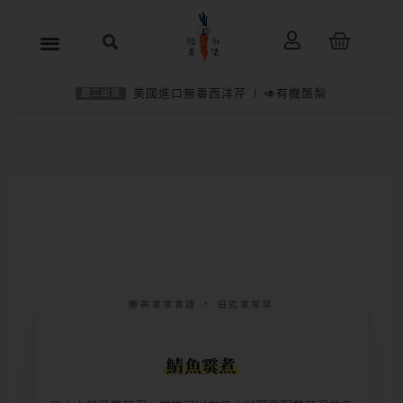
跳
購
至
物
主
籃
美國進口無毒西洋芹
🥑有機酪梨
週二出貨
要
內
容
勝美家常食譜 · 日式家常菜
鯖魚霙煮