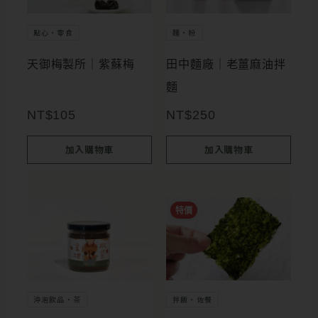
擇
點心・零食
麵・粉
選
項
天御梅製所｜紫蘇梅
田中麵廠｜老薑麻油拌
麵
NT$
105
NT$
250
加入購物車
加入購物車
此
特價
產
品
有
多
沖泡飲品・茶
拌飯・佐餐