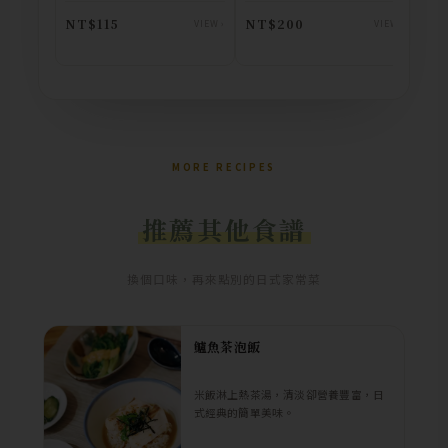
NT$115
NT$200
NT
VIEW ›
VIEW ›
MORE RECIPES
推薦其他食譜
換個口味，再來點別的日式家常菜
鱸魚茶泡飯
米飯淋上熱茶湯，清淡卻營養豐富，日
式經典的簡單美味。