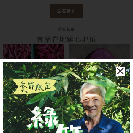
選
選
查看更多
擇
擇
選
選
熱銷蔬果
項
項
宜蘭在地紫心地瓜
地瓜從土裡一鏟一鏟挖出來，費時費力。紫心地瓜甜度
高、水份充足，口感綿密香甜不膩。我們特別請謝大哥挑
選小條款，比較容易蒸熟
查看商品詳情
加入購物車