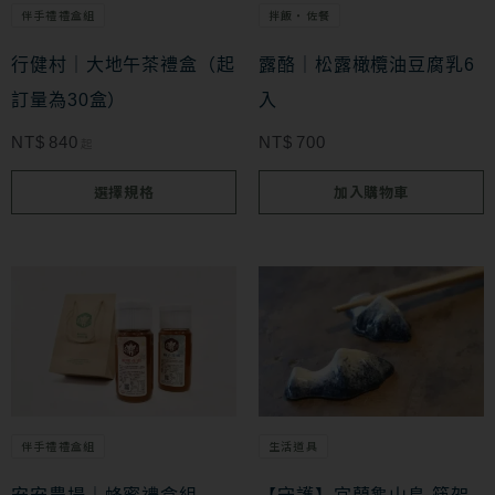
拌飯・佐餐
伴手禮禮盒組
種
款
露酪｜松露橄欖油豆腐乳6
行健村｜大地午茶禮盒（起
式。
入
訂量為30盒）
可
NT$
700
NT$
840
起
在
選擇規格
加入購物車
產
品
頁
此
面
產
選
品
擇
有
選
多
伴手禮禮盒組
生活道具
項
種
款