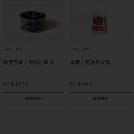
此
此
產
產
品
品
有
有
多
多
點心・零食
點心・零食
種
種
款
款
蘇澳漁會｜黑鮪魚罐頭
青葉｜有機紅豆湯
式。
式。
可
可
NT$
100
NT$
45
起
起
在
在
選擇規格
選擇規格
產
產
品
品
頁
頁
面
面