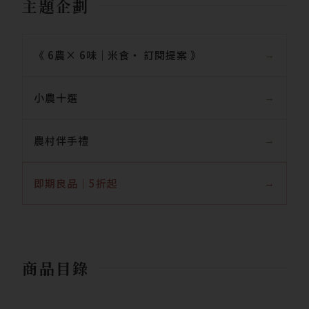
主題企劃
《 6農× 6味｜米食‧ 訂閱提案 》
小農十選
農村伴手禮
即期良品｜5折起
商品目錄