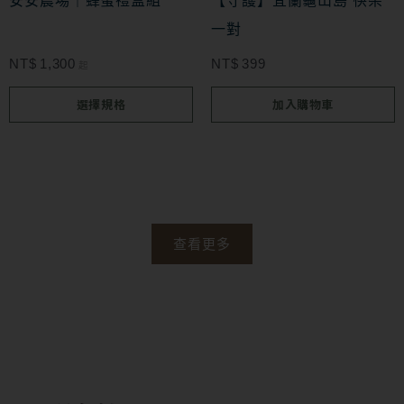
安安農場｜蜂蜜禮盒組
【守護】宜蘭龜山島 筷架
式。
一對
可
NT$
1,300
NT$
399
起
在
選擇規格
加入購物車
產
品
頁
面
選
查看更多
擇
選
項