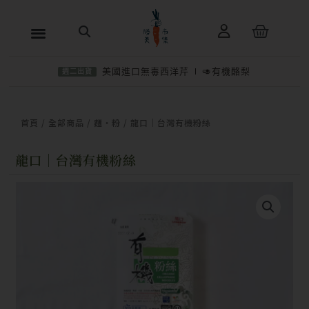
跳
購
至
物
主
籃
美國進口無毒西洋芹
🥑有機酪梨
週二出貨
要
內
−
＋
加入購物車
NT$
115
容
首頁
/
全部商品
/
麵・粉
/ 龍口｜台灣有機粉絲
龍口｜台灣有機粉絲