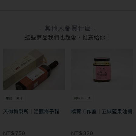
- 其他人都買什麼 -
這些商品我們也超愛，推薦給你！
果醋・果汁
調味料・油
天御梅製所｜活釀梅子醋
樸實工作室｜五椒堅果油醬
NT$
750
NT$
320