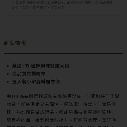
※ 如有問題歡迎來電 03-9566880 讓我們為您服務。小農品項數
量少，有時供貨不穩定，敬請見諒。
商品情報
榮獲 iTi 國際風味評鑑大獎
高品質有機粉絲
五入裝小家庭料理方便
由100%有機馬鈴薯和有機綠豆製成，無添加任何化學
物質。粉絲滑嫩又有彈性，吸滿湯汁精華。無論是涼
拌、熱炒還是做成湯品，都能夠保持其獨特的質地，
讓家裡的每一道菜都美味提升。無需預處理，烹飪時