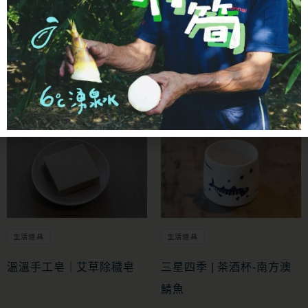
- 生活道具 -
這些好物，為生活增加一些質感！
生活道具
生活道具
溫溫手工皂｜艾草除穢皂
三星四季 | 茶酒杯-南方澳
鯖魚