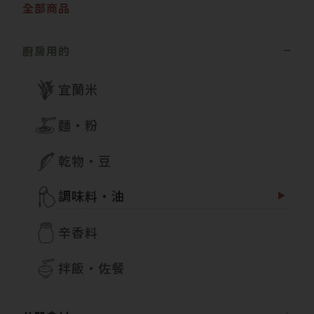
全部商品
廚房用的
宜蘭米
麵・粉
乾物・豆
調味料・油
辛香料
拌飯・佐餐