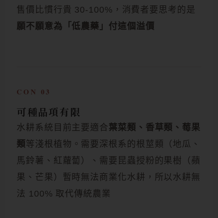
售價比慣行貴 30-100%，消費者要思考的是
願不願意為「低農藥」付這個溢價
CON 03
可種品項有限
水耕系統目前主要適合
葉菜類、香草類、莓果
類
等淺根植物。需要深根系的根莖類（地瓜、
馬鈴薯、紅蘿蔔）、需要昆蟲授粉的果樹（蘋
果、芒果）暫時無法商業化水耕，所以水耕無
法 100% 取代傳統農業