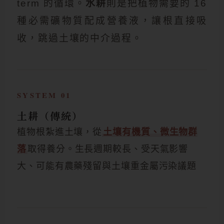
term 的循環。
水耕
則是把植物需要的 16
種必需礦物質配成營養液，讓根直接吸
收，跳過土壤的中介過程。
SYSTEM 01
土耕（傳統）
植物根紮進土壤，從
土壤有機質、微生物群
落
取得養分。生長週期較長、受天氣影響
大、可能有農藥殘留與土壤重金屬污染議題