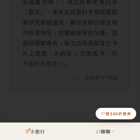
菜還要洗嗎？』我以前都老實回答
『要洗』，後來去找資料才發現連歐
美研究都建議洗。雖然水耕的微生物
污染風險低，但運送過程的灰塵、容
器接觸都會有。每次出貨我都會在卡
片上提醒：水耕菜 = 比較乾淨，但
不等於不用洗。」
—— 勝美夥伴 阿誠
領
$80
折價券
挑選 3 個重點
小旅行
聊聊