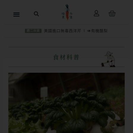
跳
購
至
物
主
籃
美國進口無毒西洋芹
🥑有機酪梨
週二出貨
要
內
容
食材科普