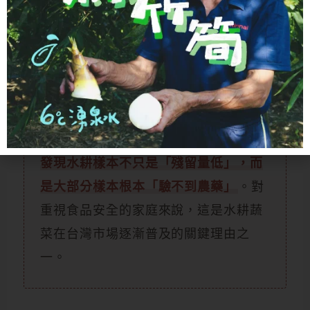
84%」這個數據這麼重要？
2024 年 Foods 期刊這份研究是目前學
術界對「水耕菜農藥比慣行低」最強的
證據之一。研究人員分析了泰國市場上
的萵苣、芹菜、番茄、小黃瓜四種常見
蔬菜，分別來自水耕跟慣行系統。
結果
發現水耕樣本不只是「殘留量低」，而
是大部分樣本根本「驗不到農藥」
。對
重視食品安全的家庭來說，這是水耕蔬
菜在台灣市場逐漸普及的關鍵理由之
一。