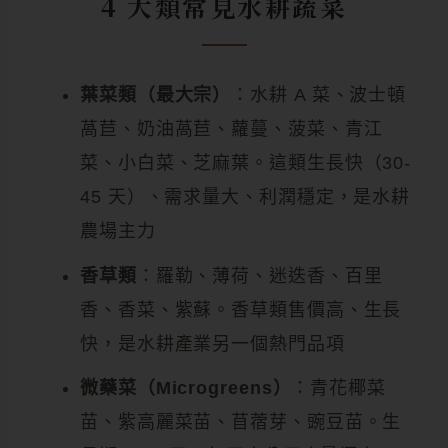
4 大類常見水耕蔬菜
葉菜類（最大宗）
：水耕 A 菜、波士頓
萵苣、奶油萵苣、蘿蔓、菠菜、青江
菜、小白菜、芝麻葉。這類生長快（30-
45 天）、需求量大、利潤穩定，是水耕
農場主力
香草類
：羅勒、薄荷、迷迭香、百里
香、香菜、紫蘇。香草類售價高、生長
快，是水耕產業另一個熱門品項
微藥菜（Microgreens）
：青花椰菜
苗、紫高麗菜苗、苜蓿芽、豌豆苗。生