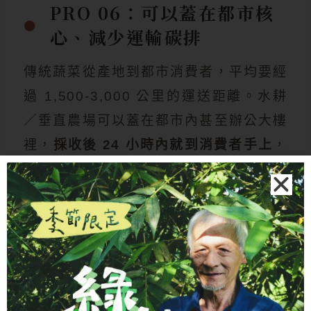
PRO 06：可以蓋在都市核
心、減少運輸碳排
傳統蔬菜從產地到都市消費者，平均要經
過 1,500-3,000 公里的運送距離。水耕
／垂直農場可以蓋在都市內甚至辦公大樓
裡，
採收後 24 小時內就到消費者手上
，
運輸碳排大幅降低。歐洲的瑞典、英國、
荷蘭都有都市內垂直農場進駐超市旁邊的
成功案例。
為什麼「農藥殘留率 30% vs