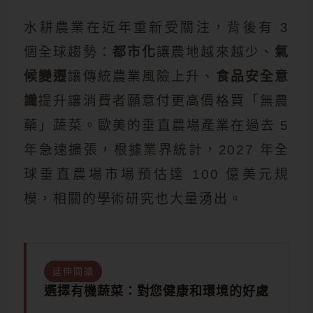
水耕農業在近年重新受關注，背後有 3
個全球趨勢：
都市化
讓農地越來越少、
氣
候變遷
讓傳統農業風險上升、
食品安全意
識
提升讓消費者願意付更高價格買「無農
藥」蔬菜。歐美的垂直農場產業在過去 5
年急速擴張，根據業界統計，2027 年全
球垂直農場市場預估達 100 億美元規
模，相關的學術研究也大量湧出。
延伸閱讀
選擇有機蔬菜：對您健康和環境的好處