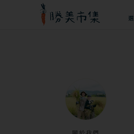
跳
至
選
主
要
內
容
關於我們