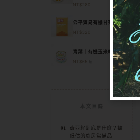
NT$
280
公平貿易有機甘菊茶
NT$
320
此
青葉｜有機玉米粒
產
NT$
65
起
品
有
多
種
本文目錄
款
式。
奇亞籽到底是什麼？被
低估的廚房常備品
可