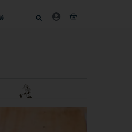
購
美
物
籃