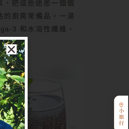
表、把這些迷思一個個
估的廚房常備品。一湯
ga-3 和水溶性纖維，
小旅行