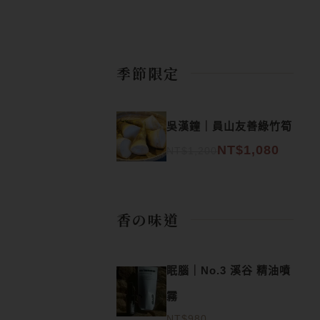
季節限定
原始價格：NT$1,200。
目前價格：NT$1,080。
吳漢鐘｜員山友善綠竹筍
NT$
1,080
NT$
1,200
香の味道
眠腦｜No.3 溪谷 精油噴
霧
NT$
980