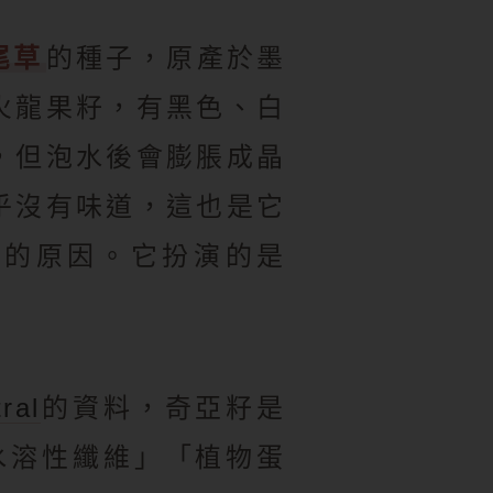
尾草
的種子，原產於墨
火龍果籽，有黑色、白
，但泡水後會膨脹成晶
乎沒有味道，這也是它
丁的原因。它扮演的是
ral
的資料，奇亞籽是
「水溶性纖維」「植物蛋