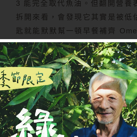
3 能完全取代魚油。但翻開營養
拆開來看，會發現它其實是被低
匙就能默默幫一頓早餐補齊 Ome
做法也比想像中簡單。