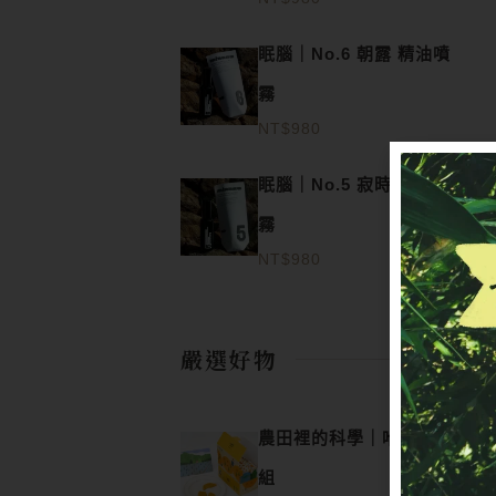
眠腦｜No.6 朝露 精油噴
霧
NT$
980
眠腦｜No.5 寂時 精油噴
霧
NT$
980
嚴選好物
農田裡的科學｜哈螺米餅
組