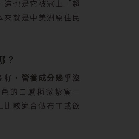
，這也是它被冠上「超
本來就是中美洲原住民
哪？
亞籽，
營養成分幾乎沒
黑色的口感稍微紮實一
上比較適合做布丁或飲