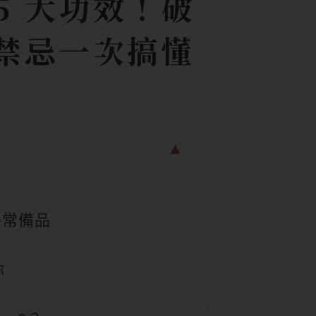
5 大功效！破
、禁忌一次搞懂
房常備品
你