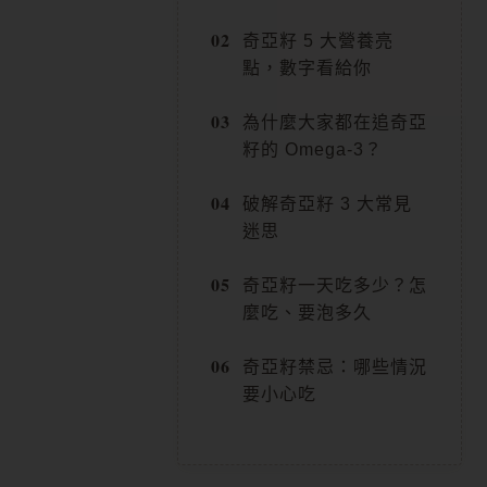
在
奇亞籽 5 大營養亮
點，數字看給你
產
品
為什麼大家都在追奇亞
籽的 Omega-3？
頁
面
破解奇亞籽 3 大常見
選
迷思
擇
奇亞籽一天吃多少？怎
選
麼吃、要泡多久
項
奇亞籽禁忌：哪些情況
要小心吃