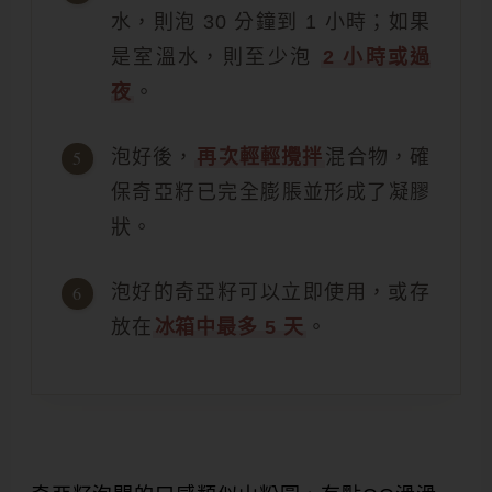
水，則泡 30 分鐘到 1 小時；如果
是室溫水，則至少泡
2 小時或過
夜
。
泡好後，
再次輕輕攪拌
混合物，確
保奇亞籽已完全膨脹並形成了凝膠
狀。
泡好的奇亞籽可以立即使用，或存
放在
冰箱中最多 5 天
。