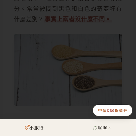
分。常常被問到黑色和白色的奇亞籽有
什麼差別？
事實上兩者沒什麼不同。
領
$80
折價券
小旅行
聊聊