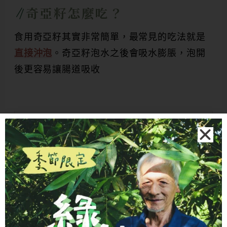
奇亞籽怎麼吃？
食用奇亞籽其實非常簡單，最常見的吃法就是
直接沖泡
。奇亞籽泡水之後會吸水膨脹，泡開
後更容易讓腸道吸收
奇亞籽完美沖泡指南
奇亞籽和水的比例
理想的奇亞籽與水的比例大約是
1：10
。
也就是說，每一份奇亞籽配合十份水。例