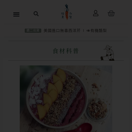
跳
購
至
物
主
籃
美國進口無毒西洋芹
🥑有機酪梨
週二出貨
要
內
食材科普
容