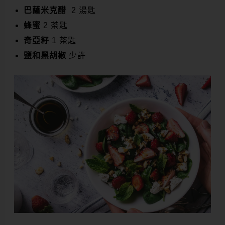
巴薩米克醋
2 湯匙
蜂蜜
2 茶匙
奇亞籽
1 茶匙
鹽和黑胡椒
少許