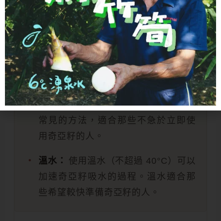
如，如果您使用 1 湯匙奇亞籽（約 15
克），則需要約 150 毫升的水。
水的溫度
冷水：
使用室溫水泡奇亞籽是一種更
常見的方法，適合那些不急於立即使
用奇亞籽的人。
溫水：
使用溫水（不超過 40°C）可以
加速奇亞籽吸水的過程。溫水適合那
些希望較快準備奇亞籽的人。