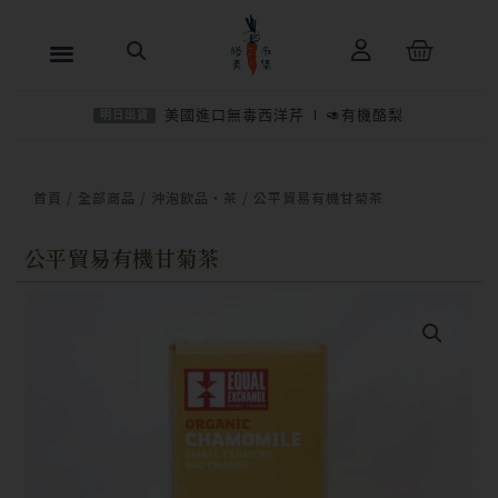
跳
購
至
物
主
籃
美國進口無毒西洋芹
🥑有機酪梨
明日出貨
要
內
−
＋
加入購物車
NT$
320
容
首頁
/
全部商品
/
沖泡飲品・茶
/ 公平貿易有機甘菊茶
公平貿易有機甘菊茶