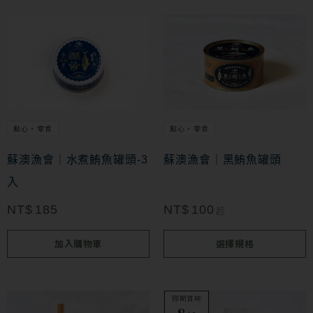
此
產
品
有
多
點心・零食
點心・零食
種
款
蘇澳漁會｜水煮鮪魚罐頭-3
蘇澳漁會｜黑鮪魚罐頭
式。
入
可
NT$
185
NT$
100
起
在
加入購物車
選擇規格
產
品
頁
即期賞味