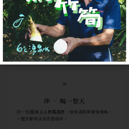
冷
冷 ‧ 清爽消暑
一包丟進冷水放冰箱幾小時，
冷泡的甜味更明顯
，
天熱時當常備飲料很清爽。
沖
沖 ‧ 喝一整天
同一包
回沖 2-3 杯馬克杯
，放保溫瓶帶著慢慢喝，
一整天都有淡淡花香相伴。