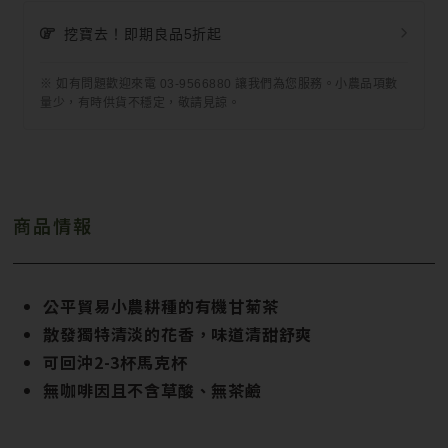
挖寶去！即期良品5折起
※ 如有問題歡迎來電 03-9566880 讓我們為您服務。小農品項數
量少，有時供貨不穩定，敬請見諒。
商品情報
公平貿易小農耕種的有機甘菊茶
散發獨特清淡的花香，味道清甜舒爽
可回沖2-3杯馬克杯
無咖啡因且不含草酸、無茶鹼