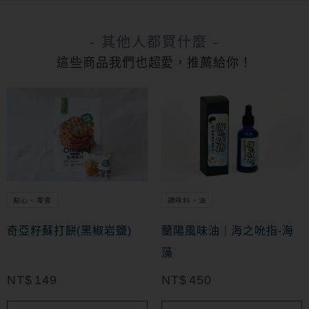
- 其他人都買什麼 -
這些商品我們也超愛，推薦給你！
點心・零食
調味料・油
奇亞籽蘇打餅(黑椒岩鹽)
蘭陽風味油｜海之吮指-海
藻
NT$
149
NT$
450