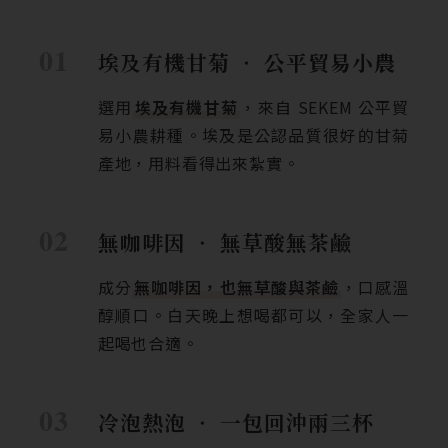
埃及有機甘菊 ‧ 公平貿易小農
選用
埃及有機甘菊
，來自 SEKEM 公平貿
易小農耕種。埃及是公認品質很好的甘菊
產地，用料看得出來紮實。
無咖啡因 ‧ 無草酸無茶鹼
成分
無咖啡因，也無草酸與茶鹼
，口感溫
醇順口。白天晚上想喝都可以，全家人一
起喝也合適。
冷泡熱泡 ‧ 一包回沖兩三杯