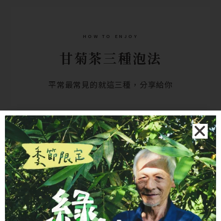
HOW TO ENJOY
甘菊茶三種泡法
平常最常見的就這三種，分享給你
熱
熱 ‧ 溫熱一杯
熱水沖開、加蓋悶 5 分鐘，
清甜花香溫醇順口
，午
後或睡前想喝點溫熱的都合適。