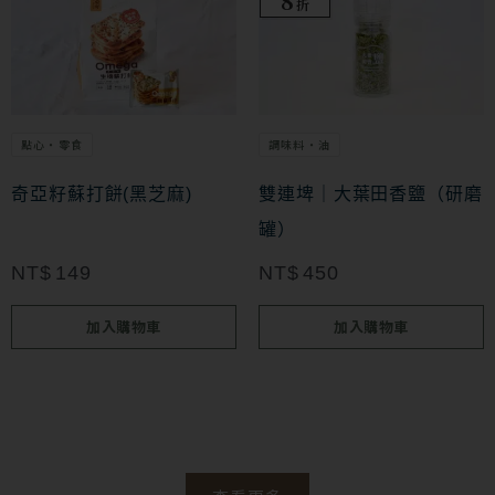
8
面
折
選
擇
選
項
點心・零食
調味料・油
奇亞籽蘇打餅(黑芝麻)
雙連埤｜大葉田香鹽（研磨
罐）
NT$
149
NT$
450
加入購物車
加入購物車