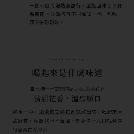
一個茶包
冷泡熱泡都行，還能回沖 2-3 杯
馬克杯
。冷熱各有不同風味，泡一包喝一
個下午剛剛好。
TASTE PROFILE
喝起來是什麼味道
自己泡一杯就聞得到那股淡淡花香
清甜花香，溫醇順口
熱水一沖，
淡淡的甘菊花香
就散出來，喝起來清
甜舒爽，尾韻乾淨不苦澀。是那種一入口就覺得
很溫柔的花草茶。