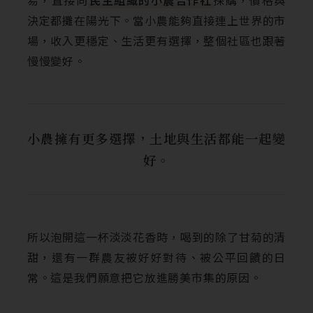
易，直接向
民主組織的小農合作社
採購，價格與
決定都攤在陽光下。當小農能夠直接連上世界的市
場，收入更穩定、生活更有選擇，整個社區也跟著
慢慢變好。
小農擁有更多選擇，土地與生活都能一起變
好。
所以泡開這一杯淡淡花香時，喝到的除了甘菊的清
甜，還有一群農友被好好對待、被公平回饋的日
常。這是我們願意把它放進勝美市集的原因。