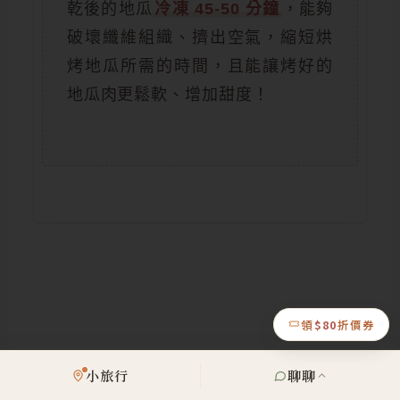
乾後的地瓜
冷凍 45-50 分鐘
，能夠
破壞纖維組織、擠出空氣，縮短烘
烤地瓜所需的時間，且能讓烤好的
地瓜肉更鬆軟、增加甜度！
領
$80
折價券
地瓜如何保存？
小旅行
聊聊