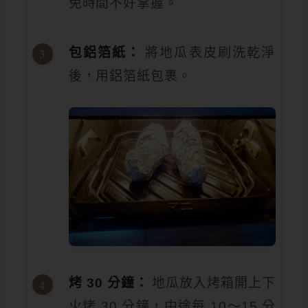
免時間不好掌握。
包鋁箔紙：
將地瓜表皮刷洗乾淨
後，用鋁箔紙包裹。
烤 30 分鐘：
地瓜放入烤箱開上下
火烤 30 分鐘，中途每 10～15 分