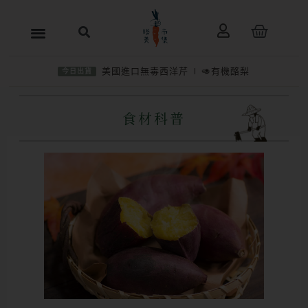
跳
購
至
物
主
籃
美國進口無毒西洋芹
🥑有機酪梨
今日出貨
要
內
食材科普
容