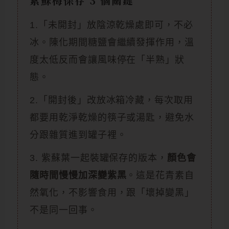
紫蘇梅保存 3 個關鍵
1.「未開封」放陰涼乾燥處即可，不必
冰。陳化期間糖鹽會繼續發揮作用，溫
度太低反而會讓風味停在「半熟」狀
態。
2.「開封後」改放冰箱冷藏，每次取用
都要用乾淨乾燥的筷子或湯匙，避免水
分跟雜質進到罐子裡。
3. 紫蘇葉一起裝罐保存的版本，
顏色會
隨時間慢慢加深變紫黑
。這是花青素自
然氧化，不影響食用，跟「壞掉變黑」
不是同一回事。