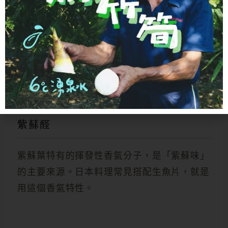
紫蘇葉中的代表性多酚化合物。
韋恩的食農生
活
提到，紫蘇是常見含此成分的食用葉菜。
KEY 03
紫蘇醛
紫蘇葉特有的揮發性香氣分子，是「紫蘇味」
的主要來源。日本料理常見搭配生魚片，就是
用這個香氣特性。