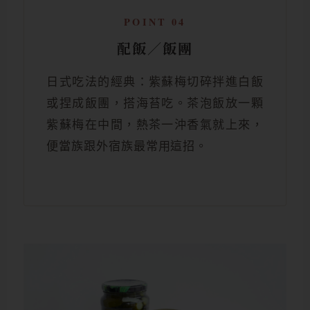
POINT 04
配飯／飯團
日式吃法的經典：紫蘇梅切碎拌進白飯
或捏成飯團，搭海苔吃。茶泡飯放一顆
紫蘇梅在中間，熱茶一沖香氣就上來，
便當族跟外宿族最常用這招。