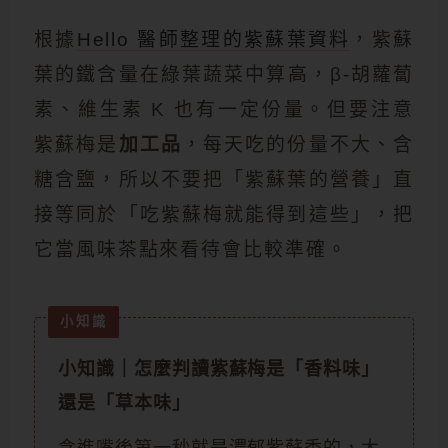
根據
Hello 醫師整理的紫蘇葉資料
，紫蘇
葉的鐵含量在綠葉蔬菜中算高，β-胡蘿蔔
素、維生素 K 也有一定份量。但要注意
紫蘇梅是
加工品
，每天吃的份量不大、含
糖含鹽，所以不要把「紫蘇葉的營養」直
接等同於「吃紫蘇梅就能得到這些」，把
它當風味茶點來看待會比較準確。
小知識｜怎麼判讀紫蘇梅是「香料味」
還是「草本味」
含進嘴後第一秒就是濃郁紫蘇香的，大