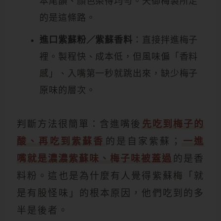
本尾韻、顏色染得均勻。天御梅製所走
的是這條路。
進口紫蘇粉／紫蘇香料
：直接拌進梅子
裡。製程快、成本低，但風味偏「香料
感」、入嘴第一秒就跳出來，缺少梅子
原味的層次。
判斷方法很簡單：含進嘴後
先吃到梅子的
酸、再吃到紫蘇香
的是自家紫蘇；
一進
嘴就是濃濃紫蘇味、梅子味被蓋過
的是香
料粉。這也是為什麼有人覺得紫蘇梅「就
是有股怪味」的根本原因，他們吃到的多
半是後者。