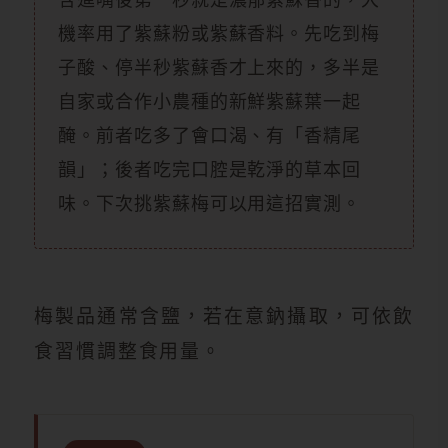
機率用了紫蘇粉或紫蘇香料。先吃到梅
子酸、停半秒紫蘇香才上來的，多半是
自家或合作小農種的新鮮紫蘇葉一起
醃。前者吃多了會口渴、有「香精尾
韻」；後者吃完口腔是乾淨的草本回
味。下次挑紫蘇梅可以用這招實測。
梅製品通常含鹽，若在意鈉攝取，可依飲
食習慣調整食用量。