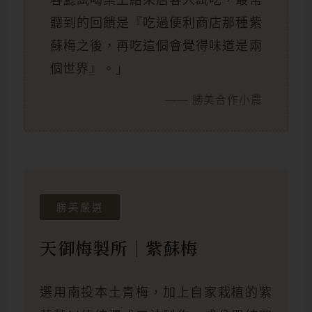
客廳試喝桌上給來店客人試吃，最常
聽到的回饋是『吃過便利商店那種紫
蘇梅之後，再吃這個會覺得味道是兩
個世界』。」
—— 勝美合作小農
勝美嚴選
天御梅製所｜紫蘇梅
選用南投本土青梅，加上自家栽植的紫