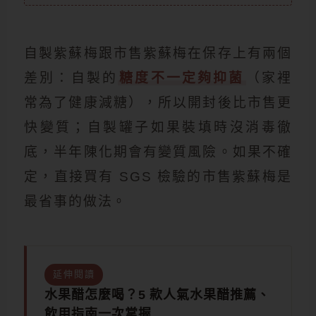
自製紫蘇梅跟市售紫蘇梅在保存上有兩個
差別：自製的
糖度不一定夠抑菌
（家裡
常為了健康減糖），所以開封後比市售更
快變質；自製罐子如果裝填時沒消毒徹
底，半年陳化期會有變質風險。如果不確
定，直接買有 SGS 檢驗的市售紫蘇梅是
最省事的做法。
延伸閱讀
水果醋怎麼喝？5 款人氣水果醋推薦、
飲用指南一次掌握