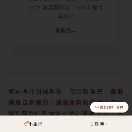
SGS 無農藥檢出｜100% 無化
學添加
看商品
紫蘇梅的關鍵其實一句話就講完：
紫蘇
葉是自家種的，還是香料粉做的
。下次
領
$80
折價券
挑紫蘇梅的時候含一顆在嘴裡 5 秒，先
小旅行
聊聊
吃到梅子酸、再吃到紫蘇香的就是用心