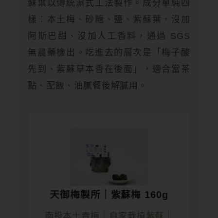
蘇葉以傳統濕式工法製作。成分單純四
樣：本土梅、砂糖、鹽、紫蘇葉，沒加
阿斯巴甜、沒加人工香料，通過 SGS
無農藥檢出。吃進去的層次是「梅子酸
先到、紫蘇草本香在後面」，適合當茶
點、配飯、油膩餐後解膩用。
天御梅製所｜紫蘇梅 160g
南投本土青梅｜自家栽植紫蘇｜