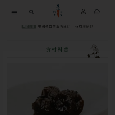
跳
購
至
物
主
籃
美國進口無毒西洋芹
🥑有機酪梨
明日出貨
要
內
容
食材科普