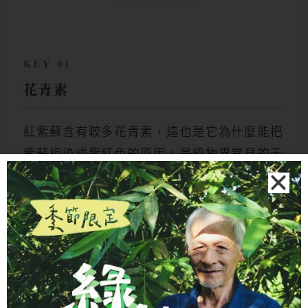
KEY 01
花青素
紅紫蘇含有較多花青素，這也是它為什麼能把
紫蘇梅染成紫紅色的原因。是植物界常見的天
然色素之一。
KEY 02
迷迭香酸