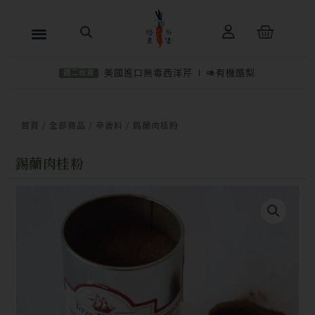
跳
購
至
物
主
籃
美國進口無毒西洋芹
🥑有機酪梨
週二出貨
要
內
−
＋
加入購物車
NT$
320
容
首頁
/
全部商品
/
辛香料
/ 錫蘭肉桂粉
錫蘭肉桂粉