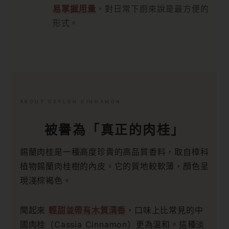
易掌握用量
，對日常下廚來說是最方便的
形式。
ABOUT CEYLON CINNAMON
被譽為「真正的肉桂」
錫蘭肉桂是一種高度珍貴的高品質香料，取自樟科
植物錫蘭肉桂樹的內皮。它的質地較軟薄，顏色呈
現淺棕褐色。
聞起來
輕甜並帶有木質清香
，口味上比常見的中
國肉桂（Cassia Cinnamon）更為溫和。這種淡