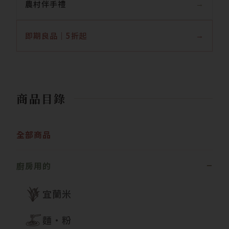
農村伴手禮
即期良品｜5折起
商品目錄
全部商品
廚房用的
宜蘭米
麵・粉