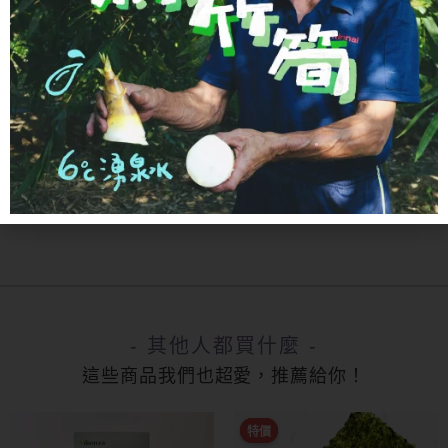
孕婦可以食用錫蘭肉桂粉嗎？
如何存儲錫蘭肉桂粉？
- 其他人都買什麼 -
這些商品我們也超愛，推薦給你！
此
特價
特價