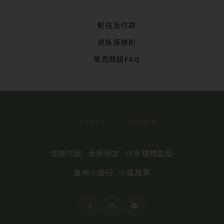
配送及付款
退換貨規則
常見問題FAQ
YILANMART · 宜蘭羅東
定期宅配
季節限定
伴手禮禮盒組
·
·
產地小旅行
小農故事
·