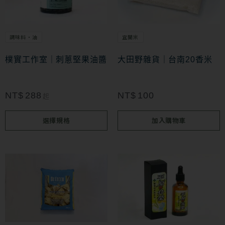
擇
有
選
多
項
調味料・油
宜蘭米
種
款
樸實工作室｜刺蔥堅果油醬
大田野雜貨｜台南20香米
式。
可
NT$
288
NT$
100
起
在
選擇規格
加入購物車
產
品
頁
面
選
擇
選