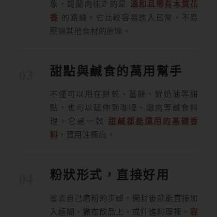
象，錫蘭肉桂走的是
溫和且帶有木質花
香
的路線。它比較容易進入日常，不易
壓過其他食材的原味。
甜點與鹹食的萬用幫手
不僅可以用在餅乾、薑餅、鮮奶油等甜
點，也可以延伸到咖哩、燉肉等鹹食料
理。它是一款
甜鹹都能運用的基礎香
料
，實用性極高。
粉狀形式，直接好用
省去自己磨粉的步驟。開封後就能直接加
入麵糊、撒在飲品上，或拌進料理裡。
容