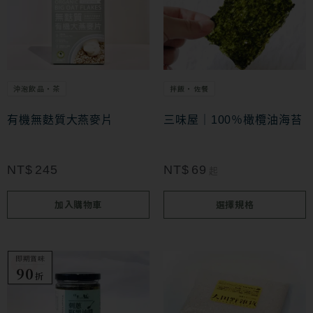
產
品
有
多
沖泡飲品・茶
拌飯・佐餐
種
款
有機無麩質大燕麥片
三味屋｜100％橄欖油海苔
式。
可
NT$
245
NT$
69
起
在
加入購物車
選擇規格
產
品
頁
即期賞味
此
特價
特價
90
面
折
產
選
品