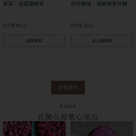
款
青葉｜桂圓燉銀耳
田中麵廠｜胡麻椒香拌麵
式。
可
NT$
45
NT$
250
起
在
選擇規格
加入購物車
產
品
頁
面
選
查看更多
擇
選
熱銷蔬果
項
宜蘭在地紫心地瓜