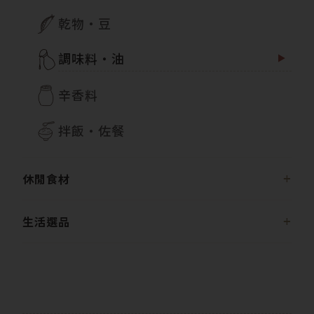
乾物・豆
調味料・油
辛香料
拌飯・佐餐
休閒食材
生活選品