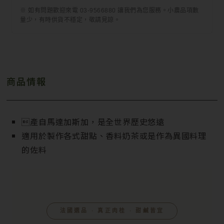
※ 如有問題歡迎來電 03-9566880 讓我們為您服務。小農品項數
量少，有時供貨不穩定，敬請見諒。
商品情報
產自馬達加斯加，是全世界歷史悠遠
適用於製作各式甜點、香料奶茶或是作為異國料理
的佐料
法國選品 ‧ 真正肉桂 ‧ 甜鹹皆宜