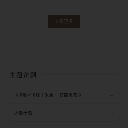
查看更多
主題企劃
《 6農× 6味｜米食‧ 訂閱提案 》
小農十選