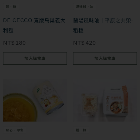
項
麵・粉
調味料・油
DE CECCO 寬版鳥巢義大
蘭陽風味油｜平原之共榮-
利麵
稻穗
NT$
180
NT$
420
加入購物車
加入購物車
此
產
品
有
多
點心・零食
麵・粉
種