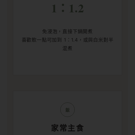
1：1.2
免浸泡，直接下鍋開煮
喜歡軟一點可加到 1：1.4，或與白米對半
混煮
飯
家常主食