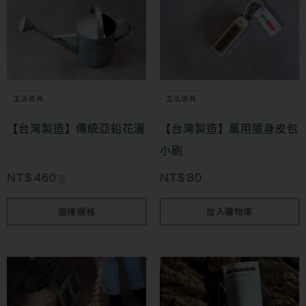
產
品
有
多
生活道具
生活道具
種
款
【台灣製造】傳統亞鉛花灑
【台灣製造】萬用隨身皮包
式。
小刷
可
NT$
460
NT$
80
起
在
選擇規格
加入購物車
產
品
頁
面
選