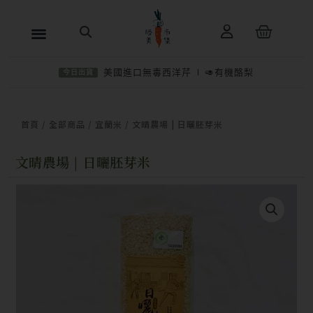
跳
購
至
物
主
籃
美國進口無毒西洋芹
🥑有機酪梨
今日出貨
要
內
−
＋
加入購物車
NT$
150
容
首頁
/
全部商品
/
宜蘭米
/ 文晴農場 | 日曬胚芽米
文晴農場 | 日曬胚芽米