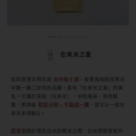
VARIETY PROFILE
在來米之星
這款胚芽米用的是
台中秈十號
，被譽為秈稻良質米
中數一數二好吃的品種，素有「在來米之星」的美
名。它屬於長秈（在來米），米粒細長、質地鬆
散，煮熟後
粒粒分明、不黏成一團
，卻又比一般在
來米來得軟Q。
胚芽米
剛好落在白米與糙米之間：白米把胚芽和外