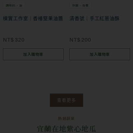
調味料・油
拌飯・佐餐
樸實工作室｜香椿堅果油醬
清香號｜手工紅蔥油酥
NT$
320
NT$
200
加入購物車
加入購物車
查看更多
熱銷蔬果
宜蘭在地紫心地瓜