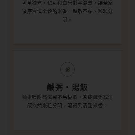
可單獨煮，也可與白米對半混煮，讓全家
循序習慣全穀的米香，鬆散不黏、粒粒分
明。
粥
鹹粥・湯飯
秈米吸附高湯卻不易糊爛，煮成鹹粥或湯
飯依然米粒分明，喝得到清甜米香。