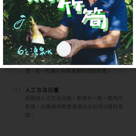
01
不用化肥與農藥
謝宗杰與太太堅持有機栽培，不施用任何化
學肥料與農藥，讓土地慢慢休養、作物自然
生長。
02
取得有機驗證
農場依有機規範管理田區，並已取得有機驗
證，從一粒種子到餐桌都經得起檢視。
03
人工古法日曬
稻穀採人工古法日曬，靠陽光一點一點均勻
乾燥，比機器烘乾更能鎖住米粒的Q彈與香
甜。