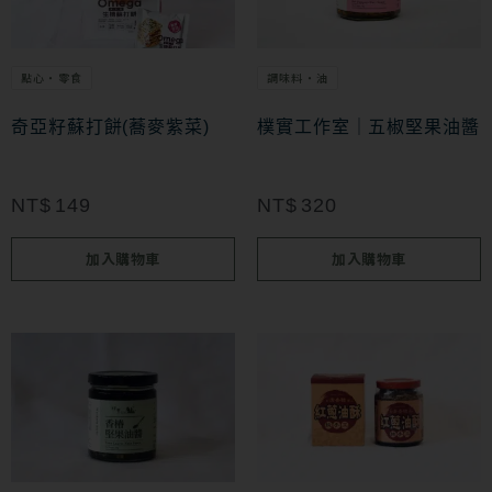
擇
選
項
點心・零食
調味料・油
奇亞籽蘇打餅(蕎麥紫菜)
樸實工作室｜五椒堅果油醬
NT$
149
NT$
320
加入購物車
加入購物車