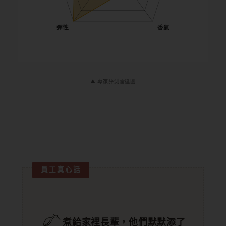
▲ 專家評測雷達圖
員工真心話
煮給家裡長輩，他們默默添了