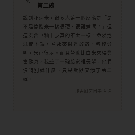
第二碗
說到胚芽米，很多人第一個反應是「是
不是像糙米一樣很硬、很難煮嗎？」但
這支台中秈十號真的不太一樣，免浸泡
就能下鍋，煮起來鬆鬆散散、粒粒分
明，米香很足。而且營養比白米來得豐
富健康，我盛了一碗給家裡長輩，他們
沒特別說什麼，只是默默又添了第二
碗。
— 勝美廚房同事 阿潔