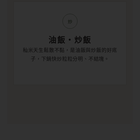
炒
油飯・炒飯
秈米天生鬆散不黏，是油飯與炒飯的好底
子，下鍋快炒粒粒分明、不結塊。