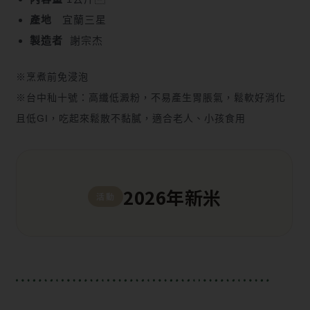
產地
宜蘭三星
製造者
謝宗杰
※烹煮前免浸泡
※台中秈十號：高纖低澱粉，不易產生胃脹氣，鬆軟好消化
且低GI，吃起來鬆散不黏膩，適合老人、小孩食用
2026年新米
活動