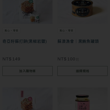
產
品
有
多
點心・零食
點心・零食
種
款
奇亞籽蘇打餅(黑椒岩鹽)
蘇澳漁會｜黑鮪魚罐頭
式。
可
NT$
149
NT$
100
起
在
加入購物車
選擇規格
產
品
頁
面
選