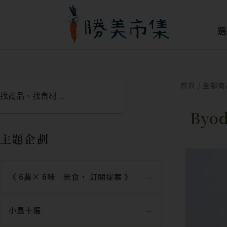
跳
至
選
主
要
內
首頁
/
全部商
搜
容
尋
By
主題企劃
《 6農× 6味｜米食‧ 訂閱提案 》
小農十選