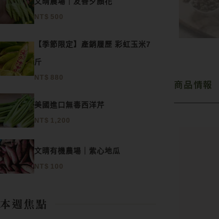
文晴農場｜友善夕顏花
NT$
500
【季節限定】產銷履歷 彩虹玉米7
斤
NT$
880
商品情報
美國進口無毒西洋芹
NT$
1,200
文晴有機農場｜紫心地瓜
NT$
100
本週焦點