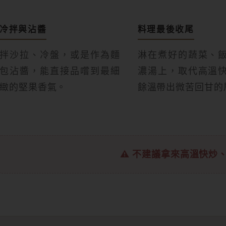
冷拌與沾醬
料理最後收尾
拌沙拉、冷盤，或是作為麵
淋在煮好的蔬菜、
包沾醬，能直接品嚐到最細
濃湯上，取代高溫
緻的堅果香氣。
餘溫帶出微苦回甘的
⚠ 不建議拿來高溫快炒