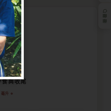
聊聊
T
°C
冷食與收尾
 毫升 ※