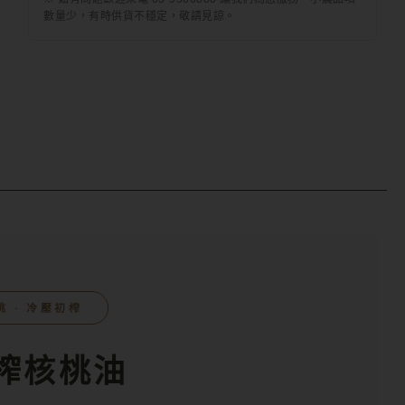
數量少，有時供貨不穩定，敬請見諒。
桃 ‧ 冷壓初榨
初榨核桃油