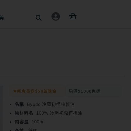
購
美
物
籃
新會員送$50首購金
滿$1000免運
名稱
Byodo 冷壓初榨核桃油
原材料名
100% 冷壓初榨核桃油
内容量
100ml
產地
德國