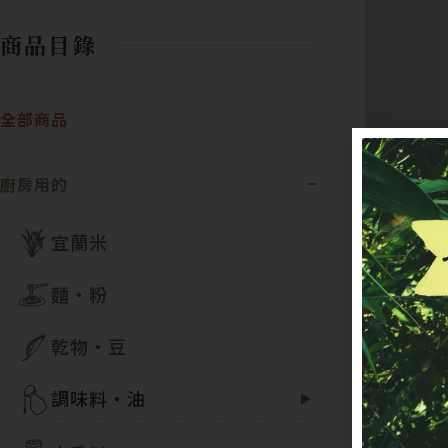
商品目錄
全部商品
廚房用的
宜蘭米
麵・粉
乾物・豆
調味料・油