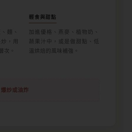
輕食與甜點
飯、麵、
加進優格、燕麥、植物奶、
快炒，用
蔬果汁中，或是做甜點、低
層次。
溫烘焙的風味補強。
、爆炒或油炸