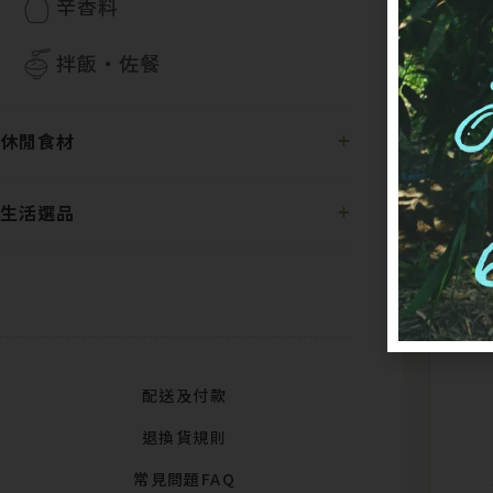
辛香料
拌飯・佐餐
休閒食材
生活選品
配送及付款
退換貨規則
常見問題FAQ