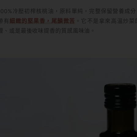
100%冷壓初榨核桃油，原料單純，完整保留營養成
帶有
細緻的堅果香，尾韻微苦
。它不是拿來高溫炒菜
理、或是最後收味提香的質感風味油。