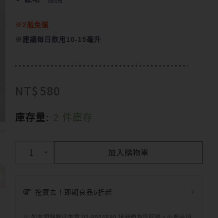
※2瓶免運
※建議每日飲用10-15毫升
NT$
580
庫存量:
2 件庫存
加入購物車
挖寶去！即期良品5折起
※ 如有問題歡迎來電 03-9566880 讓我們為您服務。小農品項