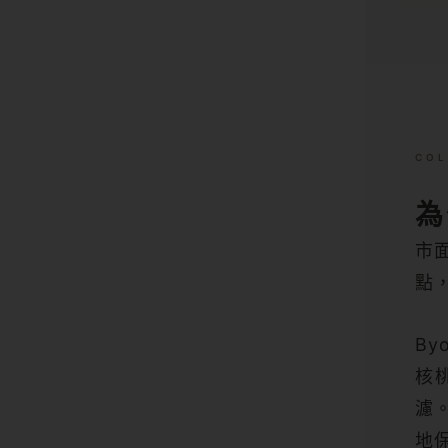
COL
為
市
點
By
核
濾
地