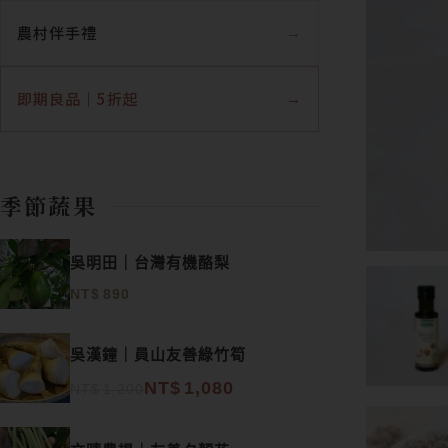
農村伴手禮
即期良品｜5折起
季節蔬果
吳明田｜台灣有機酪梨
NT$
890
原始價格：NT$1,200。
目前價格：NT$1,080。
吳漢鐘｜員山友善綠竹筍
NT$
1,080
NT$
1,200