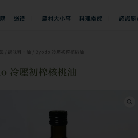
購
送禮
農村大小事
料理靈感
認識勝
品
/
調味料・油
/ Byodo 冷壓初榨核桃油
odo 冷壓初榨核桃油