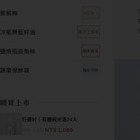
紫蘇梅
✨五送一
冷壓薺藍籽油
送手工香皂
鹽燒虱目魚絲
越多越省
蔬果保鮮袋
強效保鮮
暖胃上市
原始價格：NT$1,200。
目前價格：NT$1,080。
行健村｜有機純米湯24入
NT$
1,080
NT$
1,200