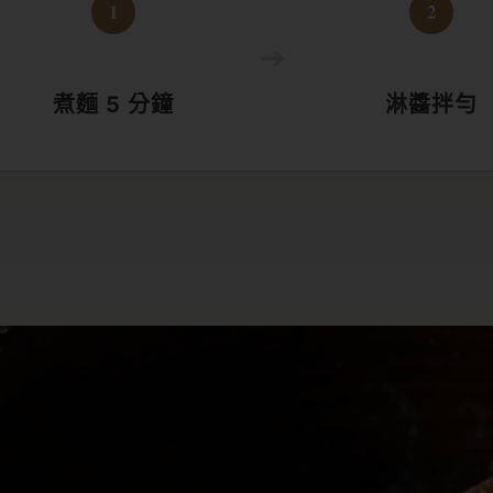
1
2
➔
煮麵 5 分鐘
淋醬拌勻