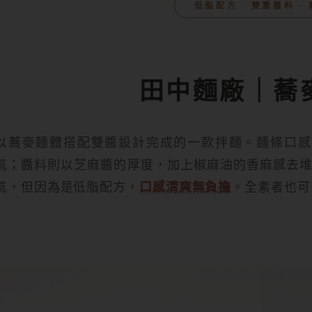
低脂配方 ‧ 雙重醬料 ‧
田中麵廠｜蕎
以蕎麥麵體搭配雙醬設計完成的一款拌麵。麵條口感
氣；醬料則以芝麻醬的厚度，加上椒麻油的香麻感去
氣，但因為是低脂配方，
口感清爽無負擔
。全素者也可