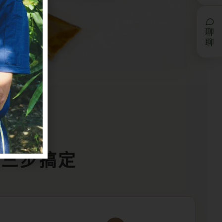
聊聊
G
單三步搞定