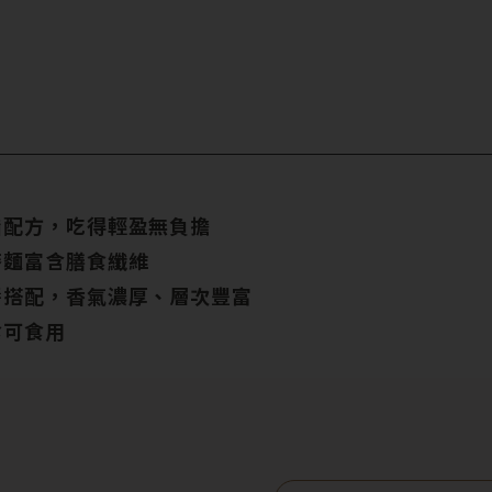
脂配方，吃得輕盈無負擔
麥麵富含膳食纖維
醬搭配，香氣濃厚、層次豐富
食可食用