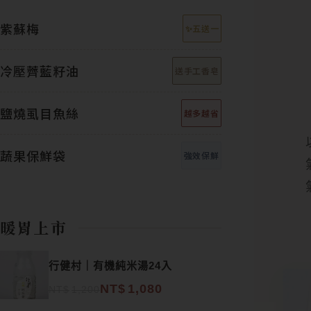
紫蘇梅
✨五送一
冷壓薺藍籽油
送手工香皂
鹽燒虱目魚絲
越多越省
蔬果保鮮袋
強效保鮮
暖胃上市
原始價格：NT$1,200。
目前價格：NT$1,080。
行健村｜有機純米湯24入
NT$
1,080
NT$
1,200