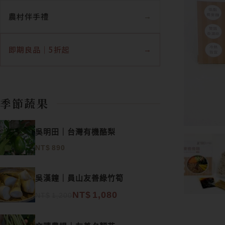
農村伴手禮
即期良品｜5折起
季節蔬果
吳明田｜台灣有機酪梨
NT$
890
原始價格：NT$1,200。
目前價格：NT$1,080。
吳漢鐘｜員山友善綠竹筍
NT$
1,080
NT$
1,200