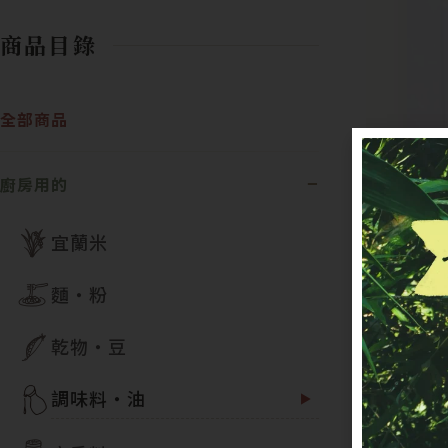
商品目錄
全部商品
廚房用的
宜蘭米
麵・粉
乾物・豆
調味料・油