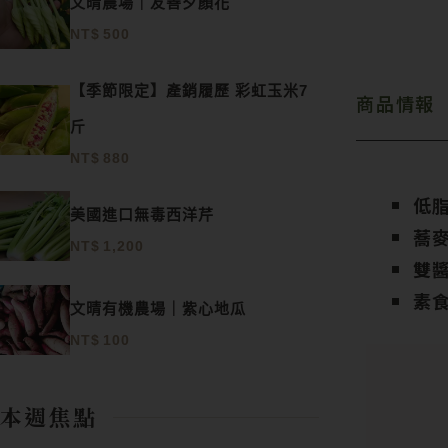
文晴農場｜友善夕顏花
NT$
500
【季節限定】產銷履歷 彩虹玉米7
商品情報
斤
NT$
880
低
美國進口無毒西洋芹
蕎
NT$
1,200
雙
素
文晴有機農場｜紫心地瓜
NT$
100
本週焦點