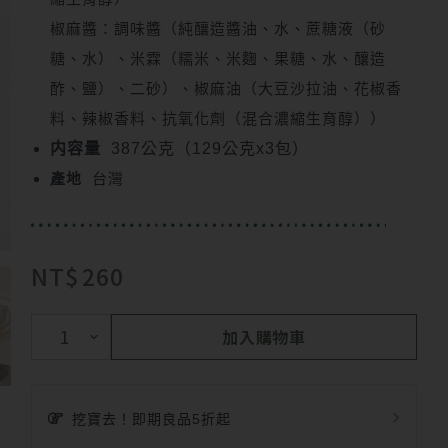
椒麻醬：調味醬（純釀造醬油、水、蔗糖液（砂
糖、水）、米霖（糯米、米麴、果糖、水、釀造
酢、鹽）、二砂）、椒麻油（大豆沙拉油、花椒香
料、辣椒香料、抗氧化劑（混合濃縮生育醇））
内容量
387公克（129公克x3包）
產地
台灣
NT$
260
加入購物車
挖寶去！即期良品5折起