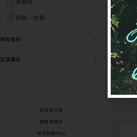
辛香料
拌飯・佐餐
休閒食材
生活選品
配送及付款
退換貨規則
常見問題FAQ