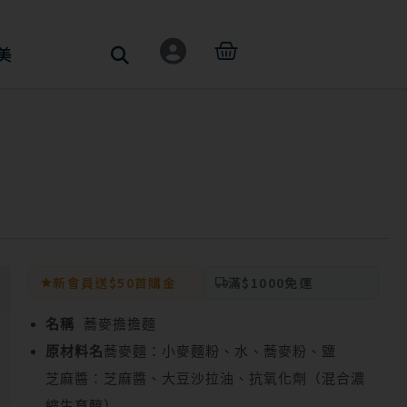
購
美
物
籃
新會員送$50首購金
滿$1000免運
名稱
蕎麥擔擔麵
原材料名
蕎麥麵：小麥麵粉、水、蕎麥粉、鹽
芝麻醬：芝麻醬、大豆沙拉油、抗氧化劑（混合濃
縮生育醇）