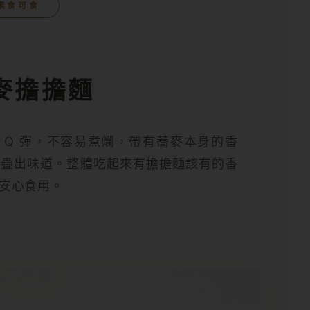
 素食可食
麥擔擔麵
 Q 彈，不容易煮爛，帶有蕎麥本身的香
堆疊出味道。整體吃起來有擔擔麵該有的香
安心食用。