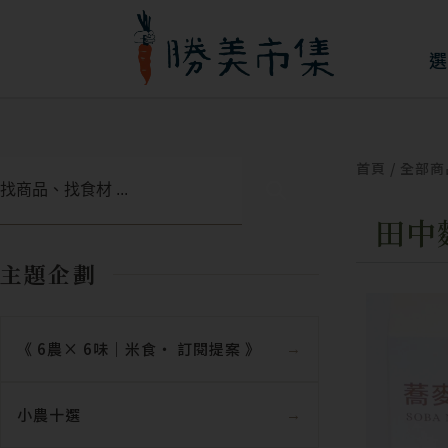
跳
至
選
主
要
內
首頁
/
全部商
搜
容
尋
田中
主題企劃
《 6農× 6味｜米食‧ 訂閱提案 》
小農十選