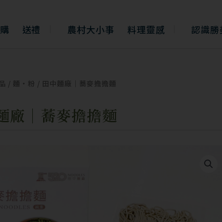
購
送禮
農村大小事
料理靈感
認識勝
品
/
麵・粉
/ 田中麵廠｜蕎麥擔擔麵
麵廠｜蕎麥擔擔麵