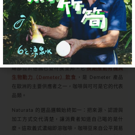
Naturata 是德國很早投入有機食品的品牌之一，
總部位於德國巴登符騰堡邦。它
長期推動有機與
生物動力（Demeter）飲食
，是 Demeter 產品
在歐洲的主要供應者之一，咖啡與可可是它的代表
品類。
Naturata 的選品邏輯始終如一：把來源、認證與
加工方式交代清楚，讓消費者知道自己喝的是什
麼。這款義式濃縮即溶咖啡，咖啡豆來自公平貿易