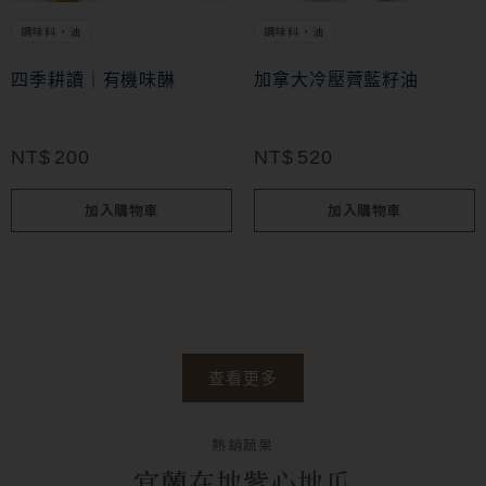
項
調味料・油
調味料・油
四季耕讀｜有機味醂
加拿大冷壓薺藍籽油
NT$
200
NT$
520
加入購物車
加入購物車
查看更多
熱銷蔬果
宜蘭在地紫心地瓜