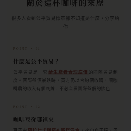
關於這杯咖啡的來歷
很多人看到公平貿易標章卻不知道是什麼，分享給
你
POINT ‧ 01
什麼是公平貿易？
公平貿易是一套
給生產者合理底價
的國際貿易制
度。國際盤價暴跌時，買方仍以合約價收購，讓咖
啡農的收入有個底線，不必全看國際盤價的臉色。
POINT ‧ 02
咖啡豆從哪裡來
豆子由
阿拉比卡與羅布斯塔混合
，來自烏干達、巴