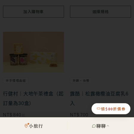
在
加入購物車
選擇規格
產
品
頁
此
面
產
選
品
擇
有
選
多
拌飯・佐餐
伴手禮禮盒組
項
種
款
露酪｜松露橄欖油豆腐乳6
行健村｜大地午茶禮盒（起
式。
入
訂量為30盒）
領
$80
折價券
可
NT$
700
NT$
840
起
在
小旅行
聊聊
選擇規格
加入購物車
產