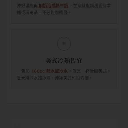
沖好濃縮再
加奶泡或熱牛奶
，在家就能調出香醇拿
鐵或瑪奇朵，不必跑咖啡廳。
美
美式冷熱皆宜
一包加
180cc 熱水或冷水
，就是一杯滑順美式。
夏天用冷水加冰塊，沖冰美式也很方便。