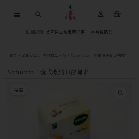
跳
購
至
物
主
籃
美國進口無毒西洋芹
🥑有機酪梨
明日出貨
要
內
NT$
304
起
選擇規格
容
首頁
/
全部商品
/
沖泡飲品・茶
/ Naturata｜義式濃縮即溶咖啡
Naturata｜義式濃縮即溶咖啡
特價