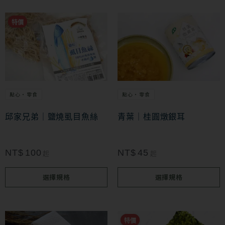
此
此
特價
特價
產
產
品
品
有
有
多
多
點心・零食
點心・零食
種
種
款
款
邱家兄弟｜鹽燒虱目魚絲
青葉｜桂圓燉銀耳
式。
式。
可
可
NT$
100
NT$
45
起
起
在
在
選擇規格
選擇規格
產
產
品
品
頁
頁
此
特價
特價