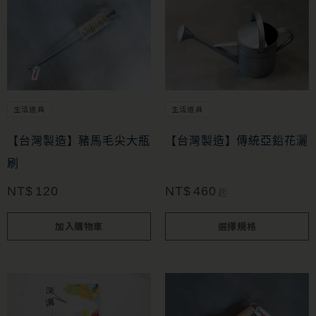
此
產
品
有
多
生活道具
生活道具
種
款
【台灣製造】豬馬毛尖大瓶
【台灣製造】傳統亞鉛花灑
式。
刷
可
NT$
120
NT$
460
起
在
加入購物車
選擇規格
產
品
頁
面