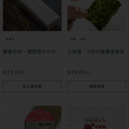
面
面
產
選
選
品
擇
擇
有
選
選
多
項
項
宜蘭米
拌飯・佐餐
種
款
勝美の米・踏挖挖たわわ
三味屋｜100％橄欖油海苔
式。
可
NT$
180
NT$
69
起
在
加入購物車
選擇規格
產
品
頁
此
面
產
選
品