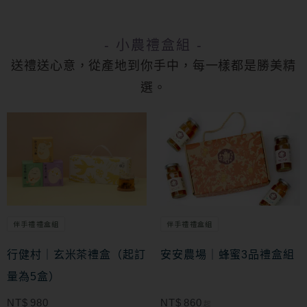
- 小農禮盒組 -
送禮送心意，從產地到你手中，每一樣都是勝美精
選。
此
產
品
有
多
伴手禮禮盒組
伴手禮禮盒組
種
款
行健村｜玄米茶禮盒（起訂
安安農場｜蜂蜜3品禮盒組
式。
量為5盒）
可
NT$
980
NT$
860
起