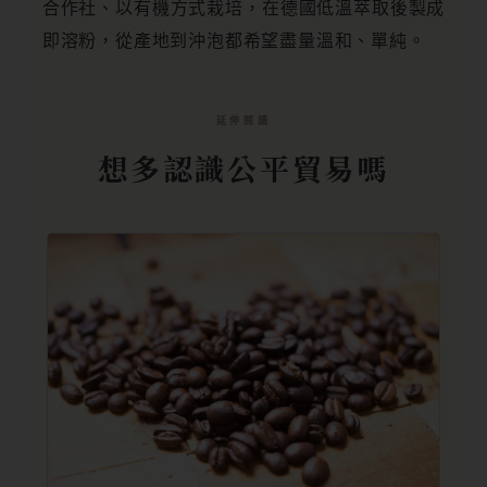
合作社、以有機方式栽培，在德國低溫萃取後製成
即溶粉，從產地到沖泡都希望盡量溫和、單純。
延伸閱讀
想多認識公平貿易嗎