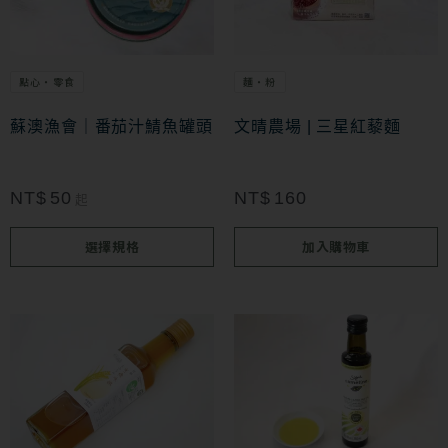
擇
有
選
多
項
點心・零食
麵・粉
種
款
蘇澳漁會｜番茄汁鯖魚罐頭
文晴農場 | 三星紅藜麵
式。
可
NT$
50
NT$
160
起
在
選擇規格
加入購物車
產
品
頁
面
選
擇
選