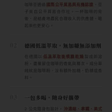
咖啡豆通過
國際公平貿易與有機認證
，豆
子來自公平貿易合作社。一杯咖啡的背
後，是給產地農民合理收入的供應鏈，喝
起來也更安心。
德國低溫萃取，無加糖無添加劑
在德國以
低溫萃取後噴霧乾燥
製成即溶
粉，盡量留住咖啡的香氣與層次。成分單
純就是咖啡粉，沒有額外加糖、奶精或香
料。
一包多喝，隨身好攜帶
2 公克隨身包設計，
沖濃縮、拿鐵、美式