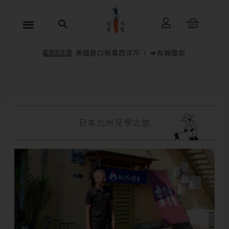
跳
購
至
物
主
籃
美國進口無毒西洋芹
🥑有機酪梨
今日出貨
要
內
容
日本九州見學之旅