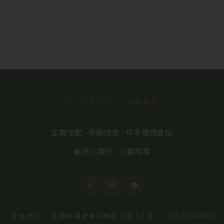
YILANMART · 宜蘭羅東
定期宅配
季節限定
伴手禮禮盒組
·
·
產地小旅行
小農故事
·
元誠商行 · 宜蘭縣羅東鎮純精路三段 32 號 ·
(03)-9566880