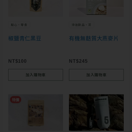
點心・零食
沖泡飲品・茶
椒鹽青仁黑豆
有機無麩質大燕麥片
NT$
100
NT$
245
加入購物車
加入購物車
此
特價
產
品
有