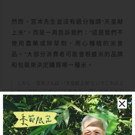
然而，宮本先生並沒有過分強調“天皇献
上米”，而是一再告訴我們：“這是我們不
使用農藥或除草劑，用心種植的米食
品。”大部分消費者可能會根據米的品牌
和包裝來決定購買哪一種米。
しかし、宮本さんは、“天皇献上米”というこれ以上
ないアピールポイントを全面に押し出すことな
く、あくまでも「農薬や除草剤を使わず、心を込
めて作った米なんです」と、私たちに繰り返し伝
えた。