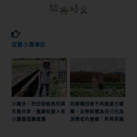
宜蘭小農專訪
小鶹米｜把田留給鳥兒與
回鄉種田後不再服處方籤
生態共享，邀請有援人來
藥，友善耕種為自己也為
小農應援團援農
消費者的健康｜昇昇菜園