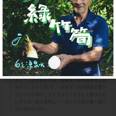
大部分消費者可能會根據米的品牌和包
裝來決定購買哪一種米。然而，那天我
們了解了生產者 宮本先生對種植稻米的
熱情以及“宮本米”和宮崎縣居民之間的深
厚連結因此，我們品嚐的飯糰更加美
味，讓我們感到非常感激。
大部分を占める消費者は、米のブランドやパッケ
ージによって、どの米を買うか決めるだろう。し
かし、この日私たちは、生産者である宮本さんの
米作りにかける思いと、“宮本米”と宮崎県民の繋が
りについて知ることができた。そうして食べたお
にぎりは一段と美味しく、なんとも有り難く感じ
られるのだった。