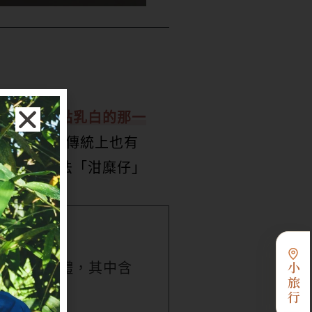
透明又帶點乳白的那一
米湯
」，在傳統上也有
一點的說法「泔糜仔」
的濁白色液體，其中含
小旅行