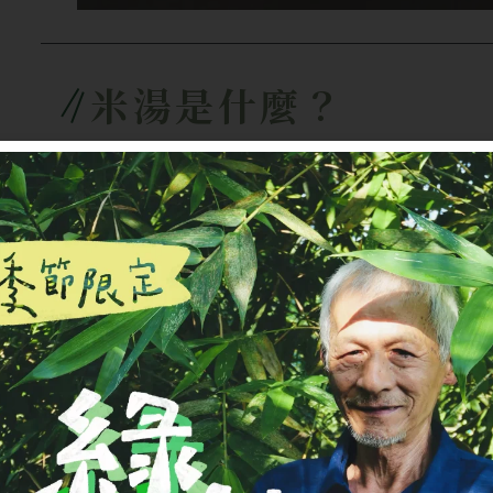
米湯是什麼？
在煮粥的過程中，緩緩浮現在最上層、半
層清米湯
，就叫做「
泔（ám）
」或是「
人叫它「粥油」、「粥糜」，或者更古早
（ám-muê-á）。
※米湯 vs 洗米水
洗米水
是在米還沒煮之前清洗時所留下
有外層灰塵與米屑，多半會直接倒掉