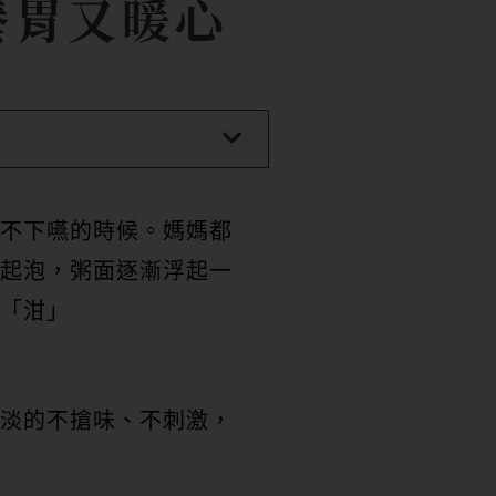
養胃又暖心
不下嚥的時候。媽媽都
起泡，粥面逐漸浮起一
「泔」
淡的不搶味、不刺激，