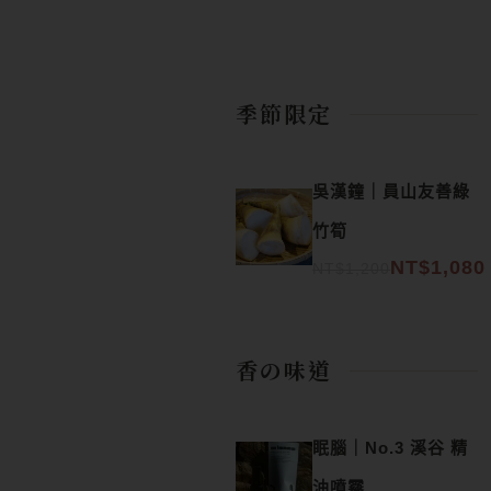
季節限定
原始價格：NT$1,200。
目前價格：NT$1,080。
吳漢鐘｜員山友善綠
竹筍
NT$
1,080
NT$
1,200
香の味道
眠腦｜No.3 溪谷 精
油噴霧