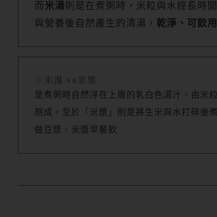
而
米湯
則是在煮粥時，米粒與水經長時
與營養後自然產生的清湯，
乾淨、可飲
※
米湯
vs米漿
是煮粥時自然浮在上層的乳白色湯汁，由米
熬成。至於「米漿」則是將生米與水打碎後
做豆漿、米漿早餐飲