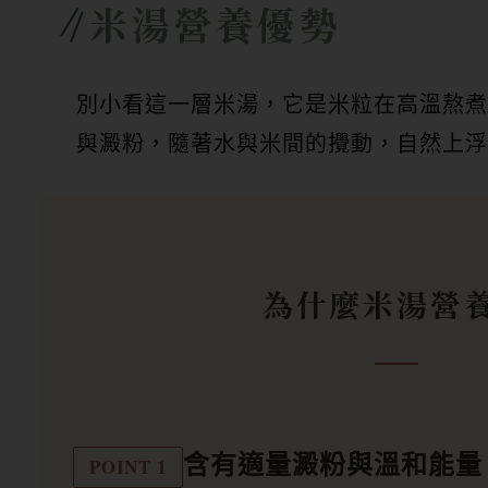
米湯營養優勢
別小看這一層米湯，它是米粒在高溫熬煮
與澱粉，隨著水與米間的攪動，自然上浮
為什麼米湯營
含有適量澱粉與溫和能量
POINT 1