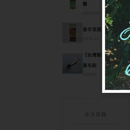
醬
NT$
160
香辛深淵｜孜然粉
NT$
120
【台灣製造】大竹柄
黑毛刷
NT$
95
本文目錄