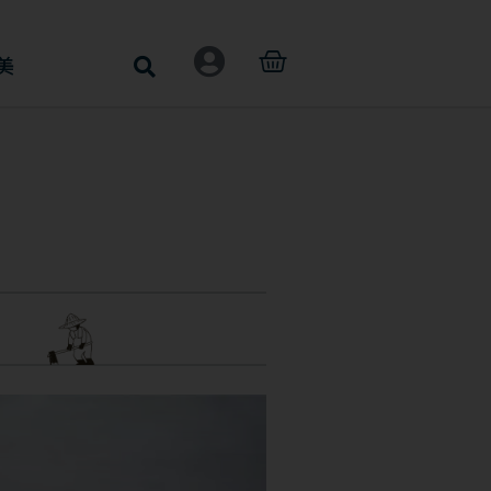
購
美
物
籃