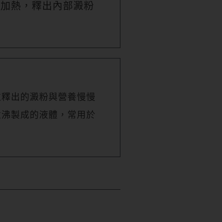
間加熱，釋出內部澱粉
用
粒釋出的澱粉與營養慢慢
煮沸製成的液體，常用於