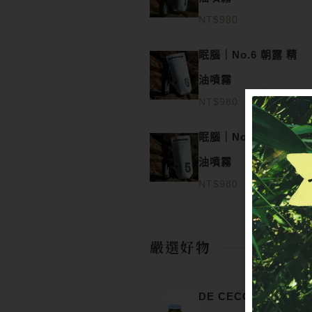
NT$
980
眠腦｜No.6 朝露 精
油噴霧
NT$
980
眠腦｜No.5 寂時 精
油噴霧
NT$
980
嚴選好物
DE CECCO羅勒青