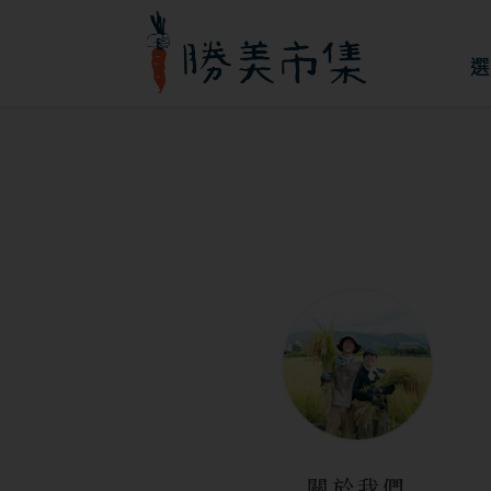
跳
至
選
主
要
內
容
關於我們