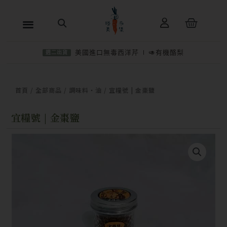
跳
購
至
物
主
籃
美國進口無毒西洋芹
🥑有機酪梨
週二出貨
要
內
−
＋
加入購物車
NT$
300
容
首頁
/
全部商品
/
調味料・油
/ 宜糧號 | 金棗鹽
宜糧號 | 金棗鹽