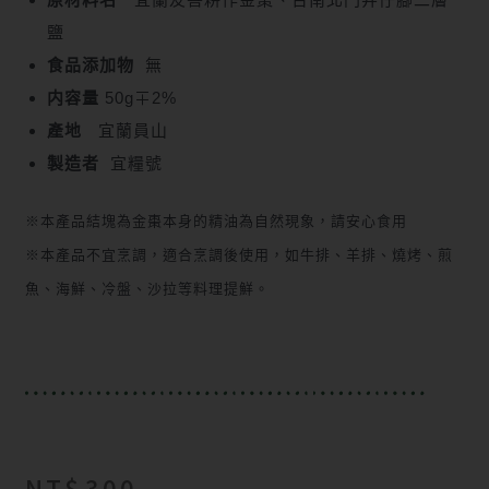
鹽
食品添加物
無
内容量
50g∓2%
產地
宜蘭員山
製造者
宜糧號
※本產品結塊為金棗本身的精油為自然現象，請安心食用
※本產品不宜烹調，適合烹調後使用，如牛排、羊排、燒烤、煎
魚、海鮮、冷盤、沙拉等料理提鮮。
NT$
300