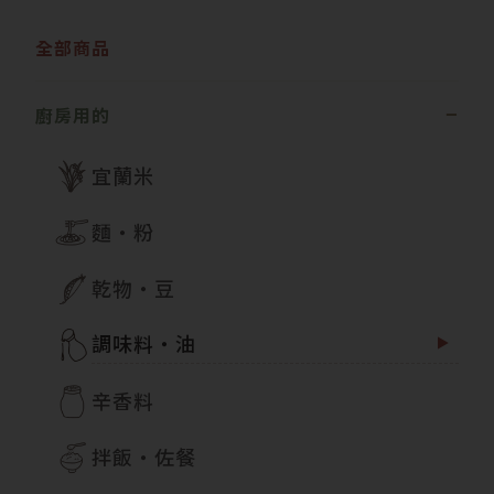
全部商品
廚房用的
宜蘭米
麵・粉
乾物・豆
調味料・油
辛香料
拌飯・佐餐