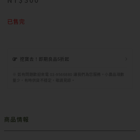
已售完
挖寶去！即期良品5折起
※ 如有問題歡迎來電 03-9566880 讓我們為您服務。小農品項數
量少，有時供貨不穩定，敬請見諒。
商品情報