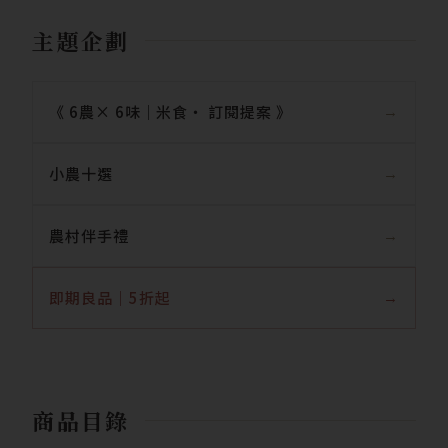
主題企劃
《 6農× 6味｜米食‧ 訂閱提案 》
小農十選
農村伴手禮
即期良品｜5折起
商品目錄