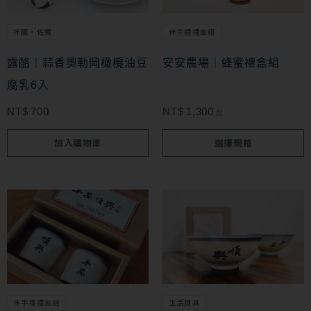
多
拌飯・佐餐
伴手禮禮盒組
種
款
露酪｜蒜香奧勒岡橄欖油豆
安安農場｜蜂蜜禮盒組
式。
腐乳6入
可
NT$
700
NT$
1,300
起
在
加入購物車
選擇規格
產
品
頁
面
選
擇
選
伴手禮禮盒組
生活道具
項