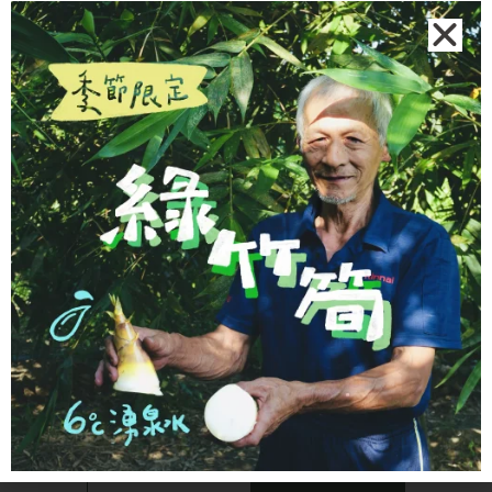
面
選
查看更多
擇
選
熱銷蔬果
項
宜蘭在地紫心地瓜
地瓜從土裡一鏟一鏟挖出來，費時費力。紫心地瓜甜度
高、水份充足，口感綿密香甜不膩。我們特別請謝大哥挑
選小條款，比較容易蒸熟