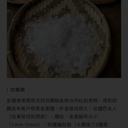
| 宜糧號
宜糧號老闆某次拜訪蘭陽金柑合作社的老闆，得到回
饋說有客戶想買金棗鹽。於是嘗試很久，從鹽巴本人
（從東部找到西部）、鹽粒、金棗破碎大小
（1mm~5mm），到鹽罐包裝（大概換了4種瓶