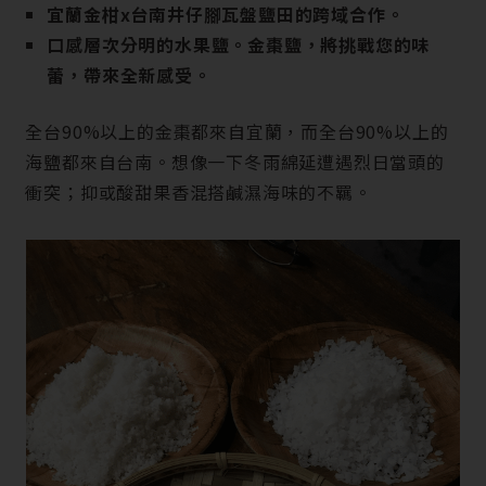
宜蘭金柑x台南井仔腳瓦盤鹽田的跨域合作。
口感層次分明的水果鹽。金棗鹽，將挑戰您的味
蕾，帶來全新感受。
全台90%以上的金棗都來自宜蘭，而全台90%以上的
海鹽都來自台南。想像一下冬雨綿延遭遇烈日當頭的
衝突；抑或酸甜果香混搭鹹濕海味的不羈。