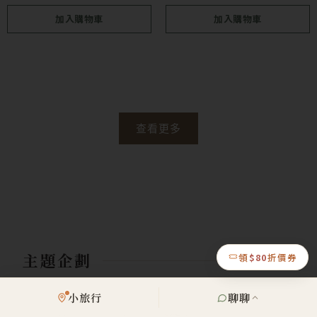
加入購物車
加入購物車
查看更多
主題企劃
領
$80
折價券
小旅行
聊聊
《 6農× 6味｜米食‧ 訂閱提案 》