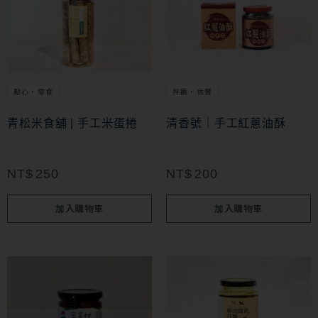
點心・零食
拌飯・佐餐
青松米食舖 | 手工米蛋捲
清香號｜手工紅蔥油酥
NT$
250
NT$
200
加入購物車
加入購物車