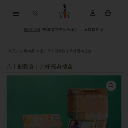
跳
購
至
物
主
籃
美國進口無毒西洋芹
🥑有機酪梨
明日出貨
要
內
−
＋
加入購物車
NT$
1,050
容
首頁
/
小農商品10選
/ 八十佃穀倉 | 共好經典禮盒
八十佃穀倉 | 共好經典禮盒