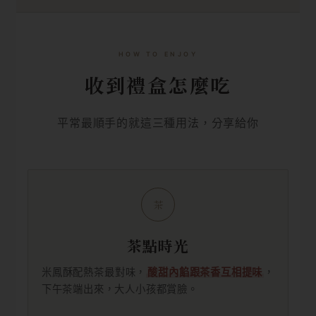
HOW TO ENJOY
收到禮盒怎麼吃
平常最順手的就這三種用法，分享給你
茶
茶點時光
米鳳酥配熱茶最對味，
酸甜內餡跟茶香互相提味
，
下午茶端出來，大人小孩都賞臉。