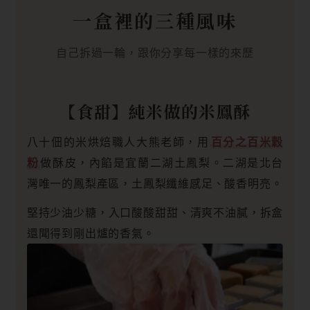
一盒裡的三種風味
自己拆過一輪，跟你分享每一樣的來歷
【食甜】純米做的米鳳酥
八十佃的米烘焙職人大熊老師，用
百分之百米穀
粉
做酥皮，內餡是宜蘭二湖土鳳梨。二湖是北台
灣唯一的鳳梨產區，土鳳梨纖維感足、酸香明亮。
堅持少油少糖，入口酸酸甜甜、清爽不油膩，拆盒
還聞得到剛出爐的香氣。