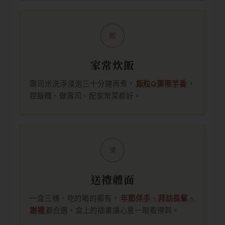
飯
家常炊飯
壽司米洗淨浸泡三十分鐘再煮，
飯粒Q彈帶芋香
，
捏飯糰、做壽司、配家常菜都好。
禮
送禮體面
一盒三樣、吃的喝的都有，
年節伴手、拜訪長輩、
謝禮
都合適，盒上的插畫讓心意一眼看得到。