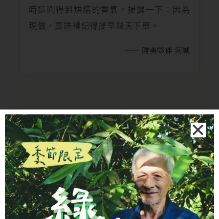
時還聞得到烘焙的香氣。提醒一下：因為
現做，要送禮記得提早幾天下單。
—— 勝美夥伴 阿誠
FARMER STORY
留一份友善，給土地、動
物、人群