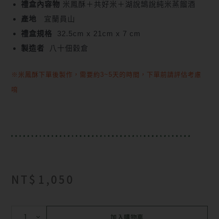
禮盒內容物
米鳳酥＋共好米＋湖說鵠說純米蒸餾酒
產地
宜蘭員山
禮盒規格
32.5cm x 21cm x 7 cm
製造者
八十佃穀倉
※米鳳酥下單後製作，需要約3~5天的時間，下單前請評估考慮
唷
NT$
1,050
加入購物車