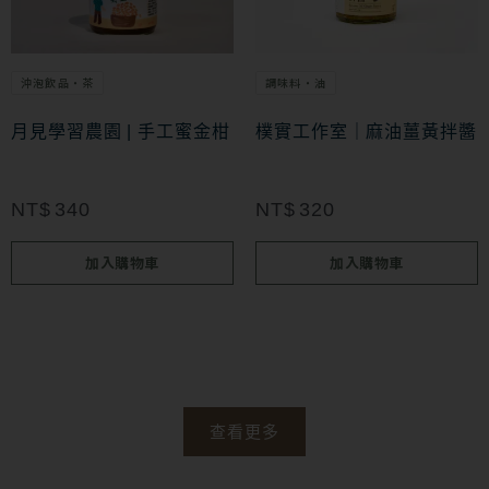
沖泡飲品・茶
調味料・油
月見學習農園 | 手工蜜金柑
樸實工作室｜麻油薑黃拌醬
NT$
340
NT$
320
加入購物車
加入購物車
查看更多