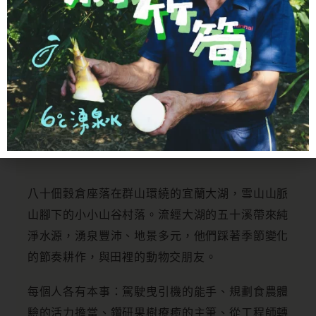
八十佃穀倉座落在群山環繞的宜蘭大湖，雪山山脈
山腳下的小小山谷村落。流經大湖的五十溪帶來純
淨水源，湧泉豐沛、地景多元，他們踩著季節變化
的節奏耕作，與田裡的動物交朋友。
每個人各有本事：駕駛曳引機的能手、規劃食農體
驗的活力擔當、鑽研果樹療癒的主筆、從工程師轉