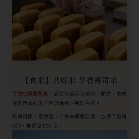
【食米】共好米 芋香壽司米
芋香Q彈壽司米
，飯粒吃得到淡淡的芋頭香，收成
後在自家碾米室客訂現碾、新鮮直送。
煮壽司飯、捏飯糰、日常白飯都合適，放涼了還是
Q的，帶便當也好吃。