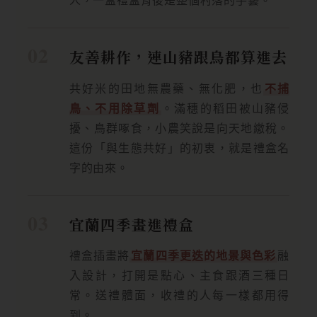
友善耕作，連山豬跟鳥都算進去
共好米的田地無農藥、無化肥，也
不捕
鳥、不用除草劑
。滿穗的稻田被山豬侵
擾、鳥群啄食，小農笑說是向天地繳稅。
這份「與生態共好」的初衷，就是禮盒名
字的由來。
宜蘭四季畫進禮盒
禮盒插畫將
宜蘭四季更迭的地景與色彩
融
入設計，打開是點心、主食跟酒三種日
常。送禮體面，收禮的人每一樣都用得
到。