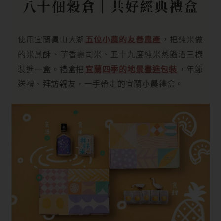
八十佃穀倉｜共好經典禮盒
使用宜蘭員山大湖
五位小農的友善農產
，把純米做
的米鳳酥、芋香壽司米、五十九度純米蒸餾酒三樣
裝進一盒。禮盒把
宜蘭四季的地景畫進包裝
，年節
送禮、拜訪親友，一手帶走的宜蘭小農禮盒。