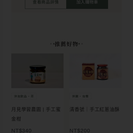
查看商品詳情
加入購物車
推薦好物
沖泡飲品・茶
拌飯・佐餐
月見學習農園 | 手工蜜
清香號｜手工紅蔥油酥
金柑
NT$
340
NT$
200