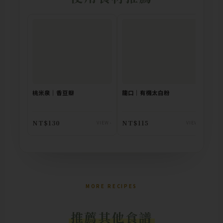
桃米泉｜香豆瓣
龍口｜有機太白粉
日
NT$130
NT$115
NT
VIEW ›
VIEW ›
MORE RECIPES
推薦其他食譜