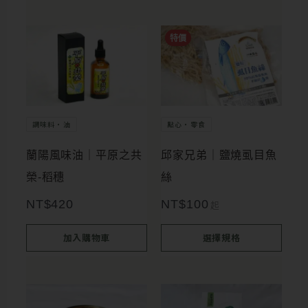
此
特價
產
品
有
多
調味料・油
點心・零食
種
蘭陽風味油｜平原之共
邱家兄弟｜鹽燒虱目魚
款
榮-稻穗
絲
式。
NT$
420
NT$
100
起
可
在
加入購物車
選擇規格
產
品
此
頁