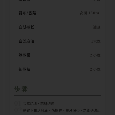
昆布/香菇
高湯 150ml
白胡椒粉
適量
白芝麻油
1大匙
辣椒醬
２小匙
花椒粒
２小匙
步驟
01
豆腐切塊，蒜瓣切碎
02
熱鍋下白芝麻油、花椒粒、薑片爆香，之後過濾起