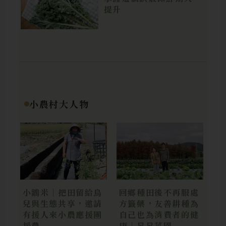
提升
小農村大人物
小鶹米｜把田留給鳥
回鄉種田後不再服處
兒與生態共享，邀請
方籤藥，友善耕種為
有援人來小農應援團
自己也為消費者的健
援農
康｜昇昇菜園