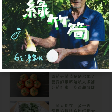
不知道煮什麼？輸入冰箱現有食材，讓 AI 立
即為您規劃今日的美味菜單。
開始規劃
→
食材科普
番茄是蔬菜還是水果？
營養師推薦這類人多補
充茄紅素，吃法超關鍵
「蔬菜保存」多一週，
掌握這個訣竅保鮮期大