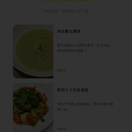
今晚加菜，這幾道也很下飯
西式櫛瓜濃湯
夏天的櫛瓜打成西式濃湯，低卡綿密，
喝得到蔬菜的清甜。
看食譜 ›
乾煎大干貝佐番茄
海味干貝遇上酸甜番茄，鮮味迸發的優
雅小品。
看食譜 ›