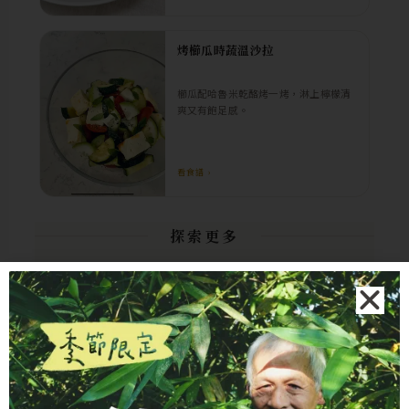
烤櫛瓜時蔬溫沙拉
櫛瓜配哈魯米乾酪烤一烤，淋上檸檬清
爽又有飽足感。
看食譜 ›
探索更多
SMART KITCHEN
AI 廚房助手