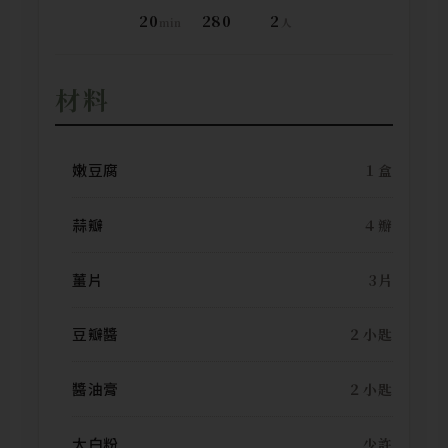
20
280
2
min
人
材料
嫩豆腐
１盒
蒜瓣
４瓣
薑片
3片
豆瓣醬
２小匙
醬油膏
２小匙
太白粉
少許