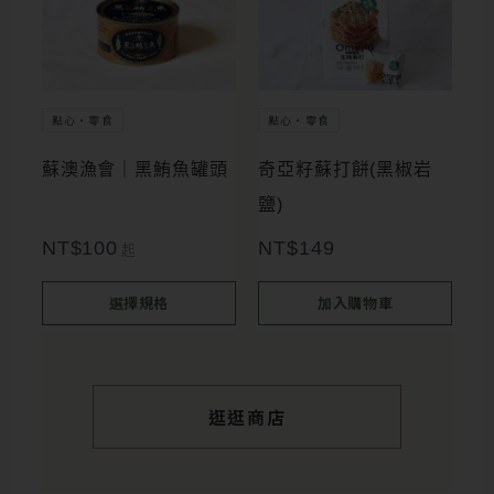
產
面
品
選
有
擇
多
點心・零食
點心・零食
選
種
項
蘇澳漁會｜黑鮪魚罐頭
奇亞籽蘇打餅(黑椒岩
款
鹽)
式。
NT$
100
NT$
149
起
可
在
選擇規格
加入購物車
產
品
頁
逛逛商店
面
選