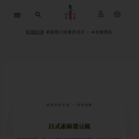
跳
購
至
物
主
籃
美國進口無毒西洋芹
🥑有機酪梨
週二出貨
要
內
容
勝美家常食譜 · 晚餐推薦
日式素麻婆豆腐