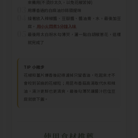
來備用(不須炒太久，以免花椒苦掉)
03
用爆香過的白麻油炒蒜頭提味
04
接著放入辣椒醬、豆瓣醬、醬油膏、水，最後加豆
腐，
用小火悶煮5分鐘入味
05
最後用太白粉水勾薄芡，灑一點白胡椒蔥花，這樣
就完成了
TIP 小撇步
花椒和薑片爆香後記得濾掉只留香油，吃起來才不
會咬到苦麻的花椒粒；用昆布香菇高湯取代水和辣
油，湯汁更鮮也更清爽，最後勾薄芡讓醬汁巴住豆
腐就很下飯。
使用食材推薦