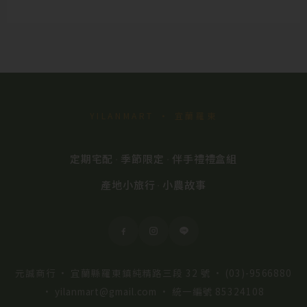
擇
選
項
YILANMART · 宜蘭羅東
定期宅配
季節限定
伴手禮禮盒組
·
·
產地小旅行
小農故事
·
元誠商行 · 宜蘭縣羅東鎮純精路三段 32 號 ·
(03)-9566880
·
yilanmart@gmail.com
· 統一編號 85324108