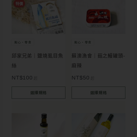
此
此
特價
產
產
品
品
有
有
多
多
點心・零食
點心・零食
種
種
邱家兄弟｜鹽燒虱目魚
蘇澳漁會｜菇之鰻罐頭-
款
款
絲
麻辣
式。
式。
NT$
100
NT$
50
起
起
可
可
在
在
選擇規格
選擇規格
產
產
品
品
頁
頁
面
面