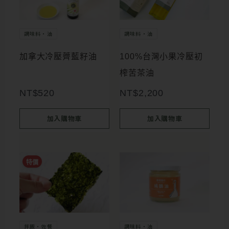
選
選
擇
擇
調味料・油
調味料・油
選
選
項
項
加拿大冷壓薺藍籽油
100%台灣小果冷壓初
榨苦茶油
NT$
520
NT$
2,200
加入購物車
加入購物車
此
特價
產
品
有
多
拌飯・佐餐
調味料・油