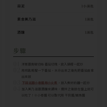
蒜泥
1小湯匙
素食美乃滋
1湯匙
酒釀
1湯匙
步驟
01
洋蔥跟青椒切絲 番茄切塊，放入鍋裡一起炒
02
用煎匙輕壓一下番茄，水分出來之後先把番茄皮拿
出來放
03
下蒜泥跟小卷醬用小火煮
，放入煮好的麵一起炒
04
加入美乃滋跟酒釀來調味，攪拌之後放在盤上就可
以吃了！※小卷醬 可以取代用 干貝醬/鯖魚醬