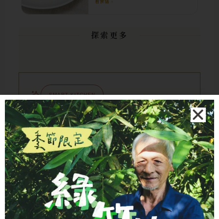
看食譜 ›
探索更多
SMART KITCHEN
AI 廚房助手
不知道煮什麼？輸入冰箱現有食材，讓 AI 立
即為您規劃今日的美味菜單。
開始規劃
→