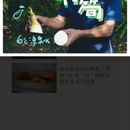
食材科普
無麩質飲食完整指南：
3 種隱藏地雷比麵粉更
難躲，外食指南一次看
地瓜熱量比白飯低？蒸
烤 GI 差一倍！減肥這
樣吃地瓜不踩雷