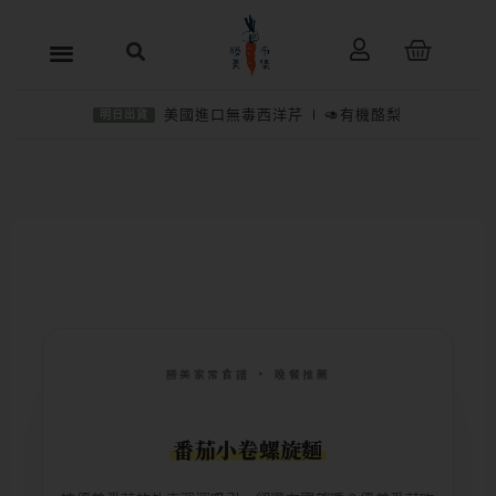
跳
購
至
物
主
籃
美國進口無毒西洋芹
🥑有機酪梨
明日出貨
要
內
容
勝美家常食譜 · 晚餐推薦
番茄小卷螺旋麵