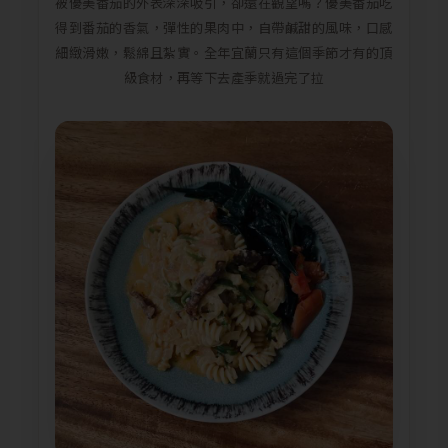
被優美番茄的外表深深吸引，卻還在觀望嗎？優美番茄吃
得到番茄的香氣，彈性的果肉中，自帶鹹甜的風味，口感
細緻滑嫩，鬆綿且紮實。全年宜蘭只有這個季節才有的頂
級食材，再等下去產季就過完了拉