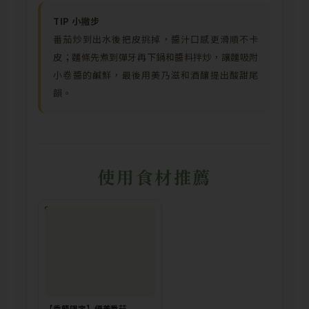
TIP 小撇步
番茄炒到出水後把皮挑掉，醬汁口感更滑順不卡
皮；麵條先煮到彈牙再下鍋和醬料拌炒，讓麵吸附
小卷醬的鹹鮮，最後用美乃滋和酒釀提出酸甜尾
韻。
使用食材推薦
已售完
【季節限定】優美番茄