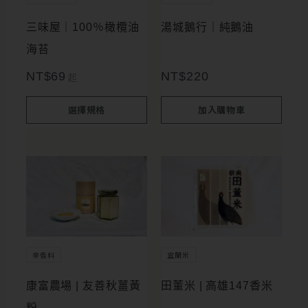
種
三味屋｜100％橄欖油
湯城鵝行｜純鵝油
款
海苔
式。
NT$
69
NT$
220
起
可
在
選擇規格
加入購物車
產
品
頁
面
選
擇
辛香料
宜蘭米
選
項
康富農場 | 友善秋薑黃
田董米 | 高雄147香米
粉