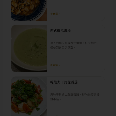
看食譜 ›
西式櫛瓜濃湯
夏天的櫛瓜打成西式濃湯，低卡綿密，
喝得到蔬菜的清甜。
看食譜 ›
乾煎大干貝佐番茄
海味干貝遇上酸甜番茄，鮮味迸發的優
雅小品。