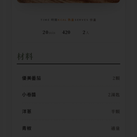
TIME 時間
KCAL 熱量
SERVES 份量
20
420
2
min
人
材料
優美番茄
2顆
小卷醬
2湯匙
洋蔥
半顆
青椒
適量