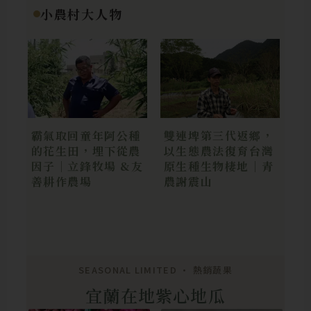
小農村大人物
霸氣取回童年阿公種
雙連埤第三代返鄉，
的花生田，埋下從農
以生態農法復育台灣
因子｜立鋒牧場 &友
原生種生物棲地｜青
善耕作農場
農謝震山
SEASONAL LIMITED • 熱銷蔬果
宜蘭在地紫心地瓜