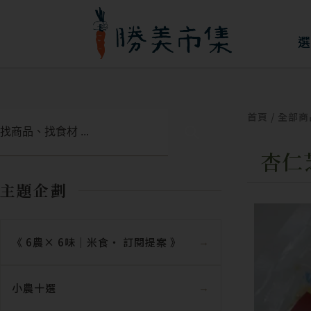
跳
至
選
主
要
內
首頁
/
全部商
搜
容
尋
杏仁
主題企劃
《 6農× 6味｜米食‧ 訂閱提案 》
小農十選