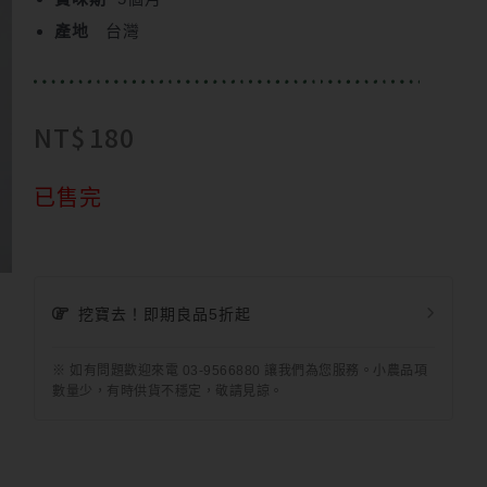
產地
台灣
NT$
180
已售完
挖寶去！即期良品5折起
※ 如有問題歡迎來電 03-9566880 讓我們為您服務。小農品項
數量少，有時供貨不穩定，敬請見諒。