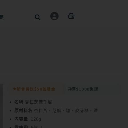
購
美
物
籃
新會員送$50首購金
滿$1000免運
名稱
杏仁芝麻千層
原材料名
杏仁片、芝麻、糖、麥芽糖、鹽
内容量
120g
賞味期
5個月