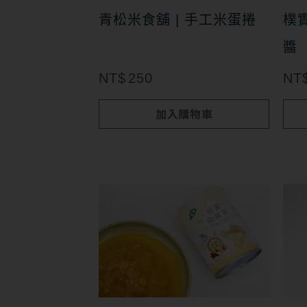
青松米食舖 | 手工米蛋捲
樸
醬
NT$
250
NT
加入購物車
此
產
品
有
多