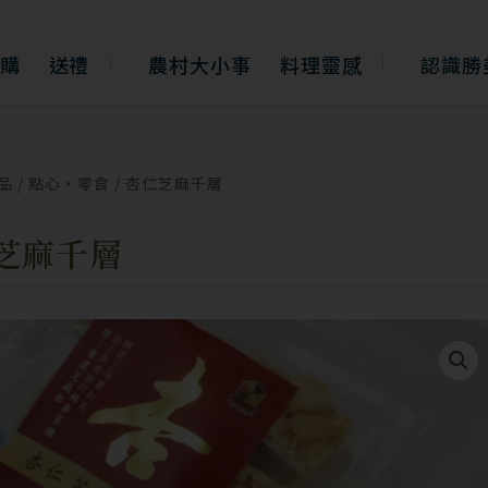
購
送禮
農村大小事
料理靈感
認識勝
品
/
點心・零食
/ 杏仁芝麻千層
芝麻千層