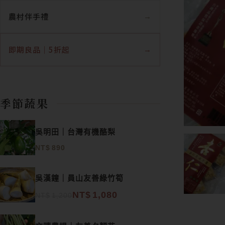
農村伴手禮
即期良品｜5折起
季節蔬果
吳明田｜台灣有機酪梨
NT$
890
原始價格：NT$1,200。
目前價格：NT$1,080。
吳漢鐘｜員山友善綠竹筍
NT$
1,080
NT$
1,200