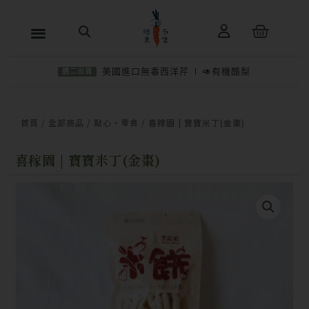
跳
購
至
物
主
籃
美國進口無毒西洋芹
🥑有機酪梨
週二出貨
要
內
−
＋
加入購物車
NT$
120
容
首頁
/
全部商品
/
點心・零食
/ 喜稼園 | 寶寶米丁(金棗)
喜稼園 | 寶寶米丁(金棗)