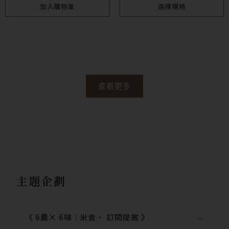
加入購物車
選擇規格
產
品
頁
面
選
查看更多
擇
選
項
主題企劃
《 6農× 6味｜米食‧ 訂閱提案 》