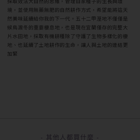
採取效法大自然的思維，管理自家種子的生長與環
境，並使用無藥無肥的自然耕作方式，希望能將這天
然美味延續給你我的下一代。五十二甲溼地不僅僅是
候鳥渡冬的重要棲息地，也是現在宜蘭僅存的完整大
片水田地，採取有機耕種除了守護了生物多樣化的棲
地、也延續了土地耕作的生命，讓人與土地的連結更
加緊
- 其他人都買什麼 -