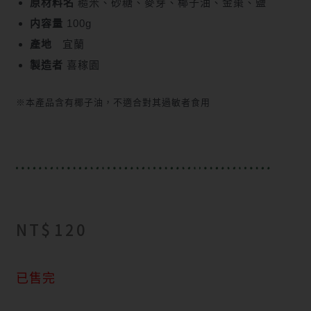
原材料名
糙米、砂糖、麥芽、椰子油、金棗、鹽
内容量
100g
產地
宜蘭
製造者
喜稼園
※本產品含有椰子油，不適合對其過敏者食用
NT$
120
已售完