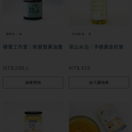
品
有
多
調味料・油
沖泡飲品・茶
種
款
樸實工作室｜刺蔥堅果油醬
梁山水泊｜手摘黃金杭菊
式。
可
NT$
288
NT$
315
起
在
選擇規格
加入購物車
產
品
頁
此
面
產
選
品
擇