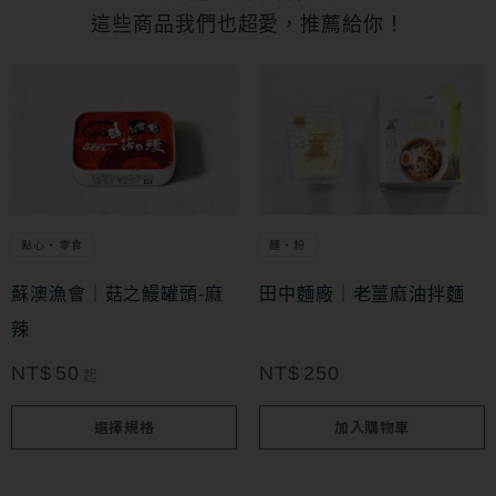
這些商品我們也超愛，推薦給你！
此
產
品
有
多
點心・零食
麵・粉
種
款
蘇澳漁會｜菇之鰻罐頭-麻
田中麵廠｜老薑麻油拌麵
式。
辣
可
NT$
50
NT$
250
起
在
選擇規格
加入購物車
產
品