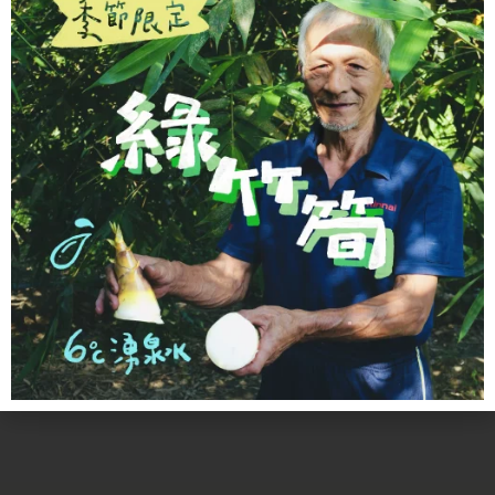
項
宜蘭在地紫心地瓜
地瓜從土裡一鏟一鏟挖出來，費時費力。紫心地瓜甜度
高、水份充足，口感綿密香甜不膩。我們特別請謝大哥挑
選小條款，比較容易蒸熟
查看商品詳情
加入購物車