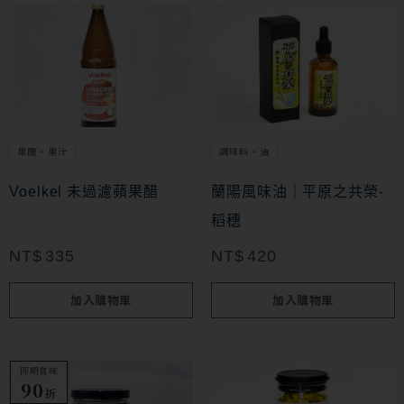
頁
面
選
擇
選
項
果醋・果汁
調味料・油
Voelkel 未過濾蘋果醋
蘭陽風味油｜平原之共榮-
稻穗
NT$
335
NT$
420
加入購物車
加入購物車
即期賞味
此
特價
特價
90
折
產