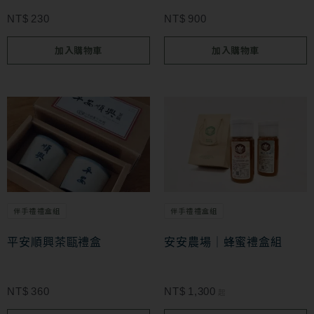
NT$
230
NT$
900
加入購物車
加入購物車
此
產
品
有
多
伴手禮禮盒組
伴手禮禮盒組
種
款
平安順興茶甌禮盒
安安農場｜蜂蜜禮盒組
式。
可
NT$
360
NT$
1,300
起
在