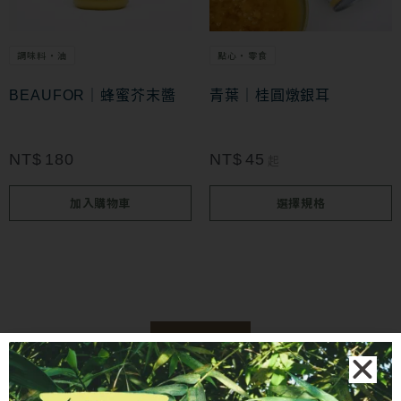
有
選
多
項
調味料・油
點心・零食
種
款
BEAUFOR｜蜂蜜芥末醬
青葉｜桂圓燉銀耳
式。
可
NT$
180
NT$
45
起
在
加入購物車
選擇規格
產
品
頁
面
選
查看更多
擇
選
熱銷蔬果