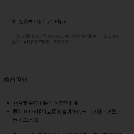
挖寶去！即期良品5折起
※ 如有問題歡迎來電 03-9566880 讓我們為您服務。小農品項數
量少，有時供貨不穩定，敬請見諒。
商品情報
為家中孩子製作的天然米粿
原料100%採用宜蘭友善耕作的米，無糖、無鹽、
無人工添加